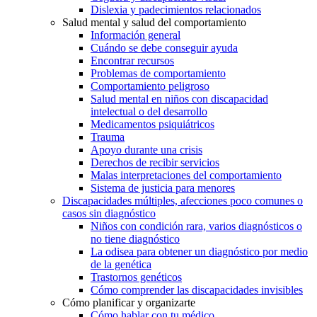
Dislexia y padecimientos relacionados
Salud mental y salud del comportamiento
Información general
Cuándo se debe conseguir ayuda
Encontrar recursos
Problemas de comportamiento
Comportamiento peligroso
Salud mental en niños con discapacidad
intelectual o del desarrollo
Medicamentos psiquiátricos
Trauma
Apoyo durante una crisis
Derechos de recibir servicios
Malas interpretaciones del comportamiento
Sistema de justicia para menores
Discapacidades múltiples, afecciones poco comunes o
casos sin diagnóstico
Niños con condición rara, varios diagnósticos o
no tiene diagnóstico
La odisea para obtener un diagnóstico por medio
de la genética
Trastornos genéticos
Cómo comprender las discapacidades invisibles
Cómo planificar y organizarte
Cómo hablar con tu médico