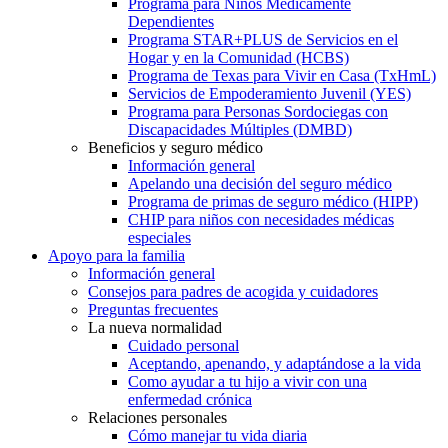
Programa para Niños Médicamente
Dependientes
Programa STAR+PLUS de Servicios en el
Hogar y en la Comunidad (HCBS)
Programa de Texas para Vivir en Casa (TxHmL)
Servicios de Empoderamiento Juvenil (YES)
Programa para Personas Sordociegas con
Discapacidades Múltiples (DMBD)
Beneficios y seguro médico
Información general
Apelando una decisión del seguro médico
Programa de primas de seguro médico (HIPP)
CHIP para niños con necesidades médicas
especiales
Apoyo para la familia
Información general
Consejos para padres de acogida y cuidadores
Preguntas frecuentes
La nueva normalidad
Cuidado personal
Aceptando, apenando, y adaptándose a la vida
Como ayudar a tu hijo a vivir con una
enfermedad crónica
Relaciones personales
Cómo manejar tu vida diaria