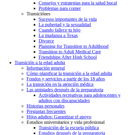
Consejos y estrategias para la salud bucal
Problemas para comer
Transiciónes
Sucesos importantes de la vida
La pubertad y la sexualidad
Cuando fallece tu hijo
La mudanza a Texas
Divorce
Planning for Transition to Adulthood
Transition to Adult Medical Care
Friendships After High School
Transición a la edad adulta
Información general
Cómo planificar la transición a la edad adulta
Fondos y servicios a partir de los 18 años
La transición en la atención médica
Las amistades después de la preparatoria
Actividades recreativas para adolescentes y
adultos con discapacidades
Historias personales
Preguntas frecuentes
Hijos adultos: Garantizar el apoyo
Estudios universitarios y vida profesional
Transición de la escuela pública
Estudios después de la preparatoria