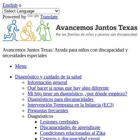
English
o
Powered by
Translate
Avancemos Juntos Texas: Ayuda para niños con discapacidad y
necesidades especiales
Menu
Diagnóstico y cuidado de la salud
Información general
Qué hacer si notas que hay algo diferente
Mi hijo tiene un diagnóstico, ¿por dónde empiezo?
Diagnósticos para discapacidades
Intervención Temprana en la Infancia (ECI)
Preguntas frecuentes
Diagnósticos
Lesiones cerebrales
Discapacidades de aprendizaje
Condiciones relacionadas al Zika
Ceguera y discapacidad visual