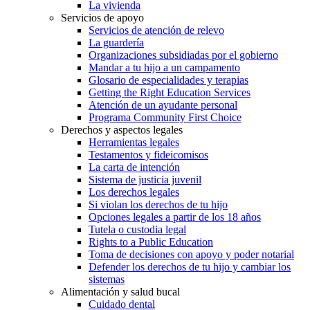
La vivienda
Servicios de apoyo
Servicios de atención de relevo
La guardería
Organizaciones subsidiadas por el gobierno
Mandar a tu hijo a un campamento
Glosario de especialidades y terapias
Getting the Right Education Services
Atención de un ayudante personal
Programa Community First Choice
Derechos y aspectos legales
Herramientas legales
Testamentos y fideicomisos
La carta de intención
Sistema de justicia juvenil
Los derechos legales
Si violan los derechos de tu hijo
Opciones legales a partir de los 18 años
Tutela o custodia legal
Rights to a Public Education
Toma de decisiones con apoyo y poder notarial
Defender los derechos de tu hijo y cambiar los
sistemas
Alimentación y salud bucal
Cuidado dental