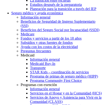
La transición entre escuelas
Estudios después de la preparatoria
Planeación para la transición a través del IEP
Seguro médico y ayuda económica
Información general
Beneficios de Seguridad de Ingreso Suplementario
(SSI)
Beneficios del Seguro Social por Incapacidad (SSDI)
Medicare
Fondos y servicios a partir de los 18 años
Subsidios y otras fuentes de fondos
Ayuda con los costos de la electricidad
Preguntas frecuentes
Medicaid
Información general
Medicaid Buy-In
Transporte
STAR Kids – coordinación de servicios
Programa de primas de seguro médico (HIPP)
Programa Community First Choice
Programas con exención
Información general
Servicios en el Hogar y en la Comunidad (HCS)
Servicios de Apoyo y Asistencia para Vivir en la
Comunidad (CLASS)