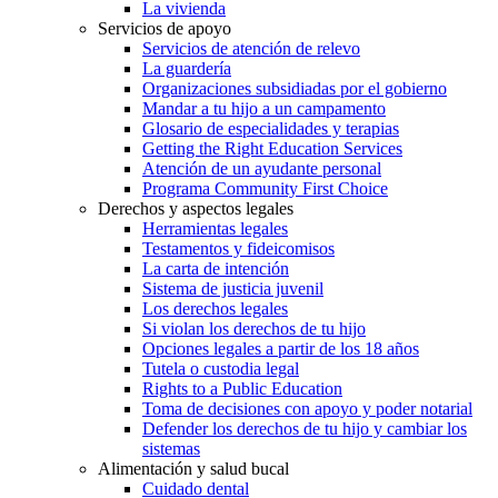
La vivienda
Servicios de apoyo
Servicios de atención de relevo
La guardería
Organizaciones subsidiadas por el gobierno
Mandar a tu hijo a un campamento
Glosario de especialidades y terapias
Getting the Right Education Services
Atención de un ayudante personal
Programa Community First Choice
Derechos y aspectos legales
Herramientas legales
Testamentos y fideicomisos
La carta de intención
Sistema de justicia juvenil
Los derechos legales
Si violan los derechos de tu hijo
Opciones legales a partir de los 18 años
Tutela o custodia legal
Rights to a Public Education
Toma de decisiones con apoyo y poder notarial
Defender los derechos de tu hijo y cambiar los
sistemas
Alimentación y salud bucal
Cuidado dental