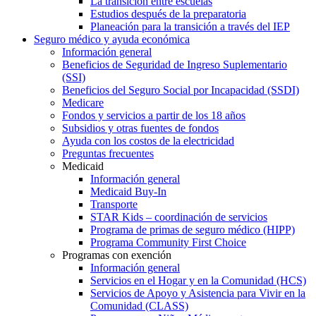
La transición entre escuelas
Estudios después de la preparatoria
Planeación para la transición a través del IEP
Seguro médico y ayuda económica
Información general
Beneficios de Seguridad de Ingreso Suplementario
(SSI)
Beneficios del Seguro Social por Incapacidad (SSDI)
Medicare
Fondos y servicios a partir de los 18 años
Subsidios y otras fuentes de fondos
Ayuda con los costos de la electricidad
Preguntas frecuentes
Medicaid
Información general
Medicaid Buy-In
Transporte
STAR Kids – coordinación de servicios
Programa de primas de seguro médico (HIPP)
Programa Community First Choice
Programas con exención
Información general
Servicios en el Hogar y en la Comunidad (HCS)
Servicios de Apoyo y Asistencia para Vivir en la
Comunidad (CLASS)