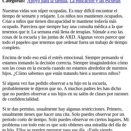
Categorías:
Apoyo para la familia
,
La educación y las escuelas
Nuestras vidas son súper ocupadas. Es muy difícil encontrar el
tiempo de sentarte y relajarte. Los niños nos mantienen ocupados.
Criar a niños que tienen discapacidad te mantiene todavía más
ocupado. Pareciera que siempre hay una consulta médica a la que
tenemos que ir. La semana está llena de terapias. Súmale a eso las
cosas de la escuela y las juntas de ARD. Algunas veces parece que
todo el papeleo que tenemos que ordenar fuera un trabajo de tiempo
completo.
Encima de todo eso está el estrés emocional. Siempre pensando si
estamos tomando la decisión correcta. Siempre imaginándolos cómo
son las cosas en la escuela cuando no estamos alrededor de nuestros
hijos. ¿Cómo sabemos que están tratando bien a nuestros niños?
Si alguna vez has pedido observar a tu hijo en la escuela,
probablemente te dijeron que no. A muchos padres les han dicho
que no pueden observar a sus hijos en su salón de clases por razones
de confidencialidad.
Si te dan permiso, usualmente hay algunas restricciones. Primero,
usualmente tienes que hacer una cita. Solo puedes observar por un
periodo corto de tiempo. Solo puedes observar en ciertos lugares. Mi
problema con todo esto es que solo obtienes una miradita del día de
tu hijo. Ellos se pueden preparar para ese día. ¿Estás viendo