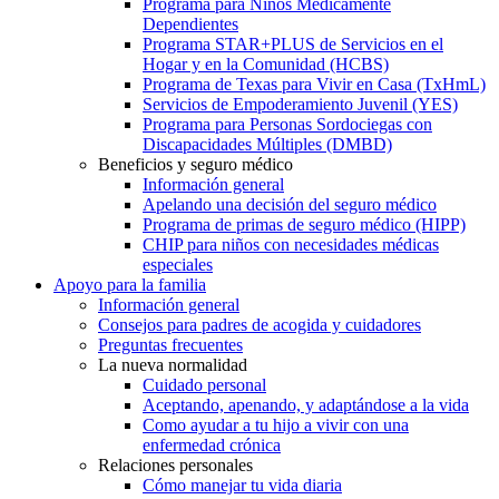
Programa para Niños Médicamente
Dependientes
Programa STAR+PLUS de Servicios en el
Hogar y en la Comunidad (HCBS)
Programa de Texas para Vivir en Casa (TxHmL)
Servicios de Empoderamiento Juvenil (YES)
Programa para Personas Sordociegas con
Discapacidades Múltiples (DMBD)
Beneficios y seguro médico
Información general
Apelando una decisión del seguro médico
Programa de primas de seguro médico (HIPP)
CHIP para niños con necesidades médicas
especiales
Apoyo para la familia
Información general
Consejos para padres de acogida y cuidadores
Preguntas frecuentes
La nueva normalidad
Cuidado personal
Aceptando, apenando, y adaptándose a la vida
Como ayudar a tu hijo a vivir con una
enfermedad crónica
Relaciones personales
Cómo manejar tu vida diaria