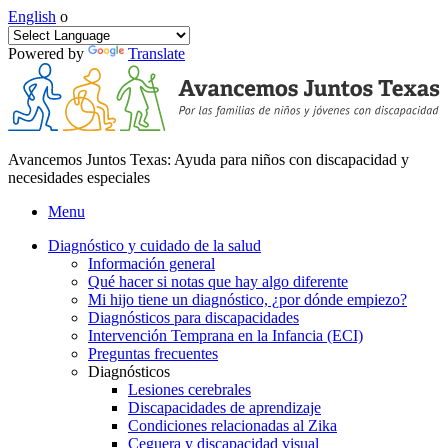
English
o
Powered by
Translate
Avancemos Juntos Texas: Ayuda para niños con discapacidad y
necesidades especiales
Menu
Diagnóstico y cuidado de la salud
Información general
Qué hacer si notas que hay algo diferente
Mi hijo tiene un diagnóstico, ¿por dónde empiezo?
Diagnósticos para discapacidades
Intervención Temprana en la Infancia (ECI)
Preguntas frecuentes
Diagnósticos
Lesiones cerebrales
Discapacidades de aprendizaje
Condiciones relacionadas al Zika
Ceguera y discapacidad visual