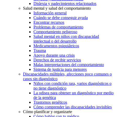
Dislexia y padecimientos relacionados
Salud mental y salud del comportamiento
Información general
Cuándo se debe conseguir ayuda
Encontrar recursos
Problemas de comportamiento
Comportamiento peligroso
Salud mental en niños con discapacidad
intelectual o del desarrollo
Medicamentos psiquiátricos
Trauma
Apoyo durante una crisis
Derechos de recibir servicios
Malas interpretaciones del comportamiento
Sistema de justicia para menores
Discapacidades múltiples, afecciones poco comunes o
casos sin diagnóstico
Niños con condición rara, varios diagnósticos o
no tiene diagnóstico
La odisea para obtener un diagnóstico por medio
de la genética
Trastornos genéticos
Cómo comprender las discapacidades invisibles
Cómo planificar y organizarte
Cómo hablar con tu médico