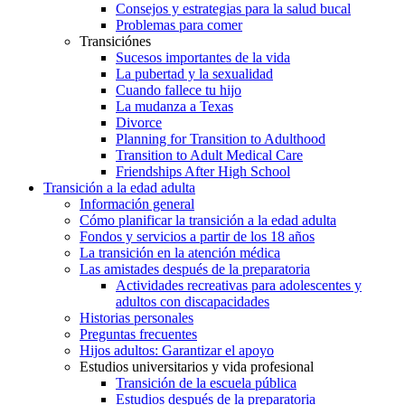
Consejos y estrategias para la salud bucal
Problemas para comer
Transiciónes
Sucesos importantes de la vida
La pubertad y la sexualidad
Cuando fallece tu hijo
La mudanza a Texas
Divorce
Planning for Transition to Adulthood
Transition to Adult Medical Care
Friendships After High School
Transición a la edad adulta
Información general
Cómo planificar la transición a la edad adulta
Fondos y servicios a partir de los 18 años
La transición en la atención médica
Las amistades después de la preparatoria
Actividades recreativas para adolescentes y
adultos con discapacidades
Historias personales
Preguntas frecuentes
Hijos adultos: Garantizar el apoyo
Estudios universitarios y vida profesional
Transición de la escuela pública
Estudios después de la preparatoria