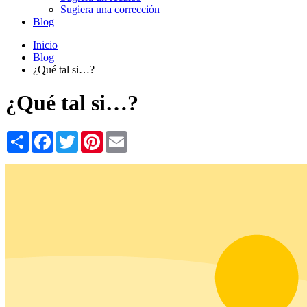
Sugiera una corrección
Blog
Inicio
Blog
¿Qué tal si…?
¿Qué tal si…?
Share
Facebook
Twitter
Pinterest
Email