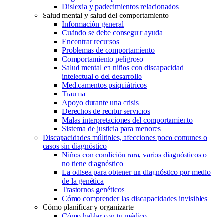
Dislexia y padecimientos relacionados
Salud mental y salud del comportamiento
Información general
Cuándo se debe conseguir ayuda
Encontrar recursos
Problemas de comportamiento
Comportamiento peligroso
Salud mental en niños con discapacidad
intelectual o del desarrollo
Medicamentos psiquiátricos
Trauma
Apoyo durante una crisis
Derechos de recibir servicios
Malas interpretaciones del comportamiento
Sistema de justicia para menores
Discapacidades múltiples, afecciones poco comunes o
casos sin diagnóstico
Niños con condición rara, varios diagnósticos o
no tiene diagnóstico
La odisea para obtener un diagnóstico por medio
de la genética
Trastornos genéticos
Cómo comprender las discapacidades invisibles
Cómo planificar y organizarte
Cómo hablar con tu médico