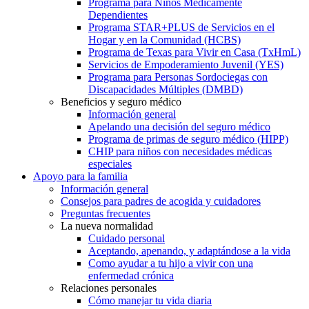
Programa para Niños Médicamente
Dependientes
Programa STAR+PLUS de Servicios en el
Hogar y en la Comunidad (HCBS)
Programa de Texas para Vivir en Casa (TxHmL)
Servicios de Empoderamiento Juvenil (YES)
Programa para Personas Sordociegas con
Discapacidades Múltiples (DMBD)
Beneficios y seguro médico
Información general
Apelando una decisión del seguro médico
Programa de primas de seguro médico (HIPP)
CHIP para niños con necesidades médicas
especiales
Apoyo para la familia
Información general
Consejos para padres de acogida y cuidadores
Preguntas frecuentes
La nueva normalidad
Cuidado personal
Aceptando, apenando, y adaptándose a la vida
Como ayudar a tu hijo a vivir con una
enfermedad crónica
Relaciones personales
Cómo manejar tu vida diaria