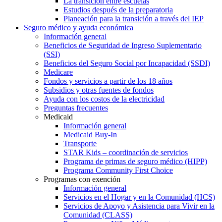
La transición entre escuelas
Estudios después de la preparatoria
Planeación para la transición a través del IEP
Seguro médico y ayuda económica
Información general
Beneficios de Seguridad de Ingreso Suplementario
(SSI)
Beneficios del Seguro Social por Incapacidad (SSDI)
Medicare
Fondos y servicios a partir de los 18 años
Subsidios y otras fuentes de fondos
Ayuda con los costos de la electricidad
Preguntas frecuentes
Medicaid
Información general
Medicaid Buy-In
Transporte
STAR Kids – coordinación de servicios
Programa de primas de seguro médico (HIPP)
Programa Community First Choice
Programas con exención
Información general
Servicios en el Hogar y en la Comunidad (HCS)
Servicios de Apoyo y Asistencia para Vivir en la
Comunidad (CLASS)