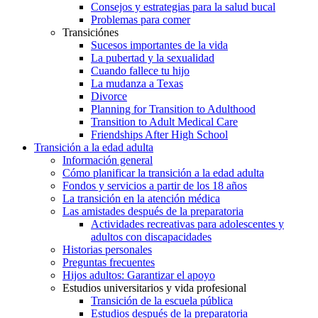
Consejos y estrategias para la salud bucal
Problemas para comer
Transiciónes
Sucesos importantes de la vida
La pubertad y la sexualidad
Cuando fallece tu hijo
La mudanza a Texas
Divorce
Planning for Transition to Adulthood
Transition to Adult Medical Care
Friendships After High School
Transición a la edad adulta
Información general
Cómo planificar la transición a la edad adulta
Fondos y servicios a partir de los 18 años
La transición en la atención médica
Las amistades después de la preparatoria
Actividades recreativas para adolescentes y
adultos con discapacidades
Historias personales
Preguntas frecuentes
Hijos adultos: Garantizar el apoyo
Estudios universitarios y vida profesional
Transición de la escuela pública
Estudios después de la preparatoria