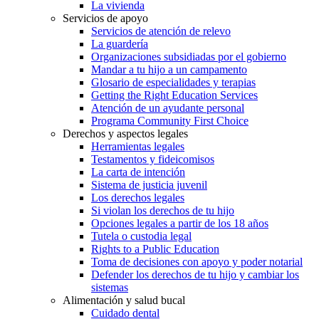
La vivienda
Servicios de apoyo
Servicios de atención de relevo
La guardería
Organizaciones subsidiadas por el gobierno
Mandar a tu hijo a un campamento
Glosario de especialidades y terapias
Getting the Right Education Services
Atención de un ayudante personal
Programa Community First Choice
Derechos y aspectos legales
Herramientas legales
Testamentos y fideicomisos
La carta de intención
Sistema de justicia juvenil
Los derechos legales
Si violan los derechos de tu hijo
Opciones legales a partir de los 18 años
Tutela o custodia legal
Rights to a Public Education
Toma de decisiones con apoyo y poder notarial
Defender los derechos de tu hijo y cambiar los
sistemas
Alimentación y salud bucal
Cuidado dental