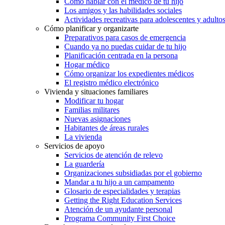
Cómo hablar con el médico de tu hijo
Los amigos y las habilidades sociales
Actividades recreativas para adolescentes y adulto
Cómo planificar y organizarte
Preparativos para casos de emergencia
Cuando ya no puedas cuidar de tu hijo
Planificación centrada en la persona
Hogar médico
Cómo organizar los expedientes médicos
El registro médico electrónico
Vivienda y situaciones familiares
Modificar tu hogar
Familias militares
Nuevas asignaciones
Habitantes de áreas rurales
La vivienda
Servicios de apoyo
Servicios de atención de relevo
La guardería
Organizaciones subsidiadas por el gobierno
Mandar a tu hijo a un campamento
Glosario de especialidades y terapias
Getting the Right Education Services
Atención de un ayudante personal
Programa Community First Choice