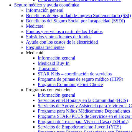
Seguro médico y ayuda económica
Información general
Beneficios de Seguridad de Ingreso Suplementario (SSI)
Beneficios del Seguro Social por Incapacidad (SSDI)
Medicare
Fondos y servicios a partir de los 18 años
Subsidios y otras fuentes de fondos
Ayuda con los costos de la electricidad
Preguntas frecuentes
Medicaid
Información general
Medicaid Buy-In
Transporte
STAR Kids – coordinación de servicios
Programa de primas de seguro médico (HIPP)
Programa Community First Choice
Programas con exención
Información general
Servicios en el Hogar y en la Comunidad (HCS)
Servicios de Apoyo y Asistencia para Vivir en l
Programa para Niños Médicamente Dependientes
Programa STAR+PLUS de Servicios en el Hogar
Programa de Texas para Vivir en Casa (TxHmL)
Servicios de Empoderamiento Juvenil (YES)