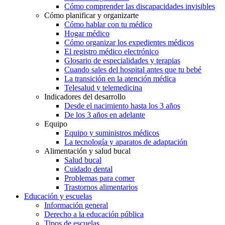
Cómo comprender las discapacidades invisibles
Cómo planificar y organizarte
Cómo hablar con tu médico
Hogar médico
Cómo organizar los expedientes médicos
El registro médico electrónico
Glosario de especialidades y terapias
Cuando sales del hospital antes que tu bebé
La transición en la atención médica
Telesalud y telemedicina
Indicadores del desarrollo
Desde el nacimiento hasta los 3 años
De los 3 años en adelante
Equipo
Equipo y suministros médicos
La tecnología y aparatos de adaptación
Alimentación y salud bucal
Salud bucal
Cuidado dental
Problemas para comer
Trastornos alimentarios
Educación y escuelas
Información general
Derecho a la educación pública
Tipos de escuelas