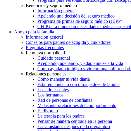
Programa para Personas Sordociegas con Discap
Beneficios y seguro médico
Información general
Apelando una decisión del seguro médico
Programa de primas de seguro médico (HIPP)
CHIP para niños con necesidades médicas especial
Apoyo para la familia
Información general
Consejos para padres de acogida y cuidadores
Preguntas frecuentes
La nueva normalidad
Cuidado personal
Aceptando, apenando, y adaptándose a la vida
Como ayudar a tu hijo a vivir con una enfermedad
Relaciones personales
Cómo manejar tu vida diaria
Estar en contacto con otros padres de familia
Los adolescentes
Los hermanos
Red de personas de confianza
Malas interpretaciones del comportamiento
El divorcio
La terapia para los padres
Pensar de manera centrada en la persona
Las amistades después de la preparatori