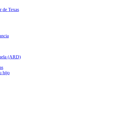
ar de Texas
ancia
cuela (ARD)
as
u hijo