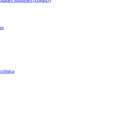
acidades Múltiples (DMBD)
es
 crónica