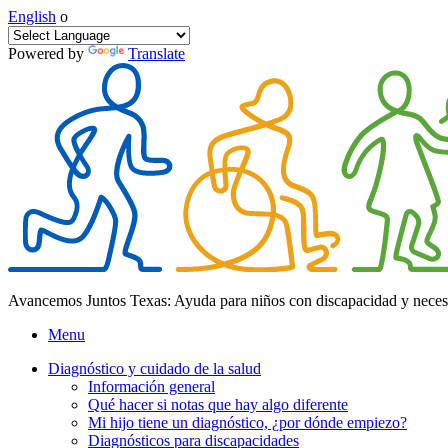
English
o
Powered by
Translate
Avancemos Juntos Texas: Ayuda para niños con discapacidad y neces
Menu
Diagnóstico y cuidado de la salud
Información general
Qué hacer si notas que hay algo diferente
Mi hijo tiene un diagnóstico, ¿por dónde empiezo?
Diagnósticos para discapacidades