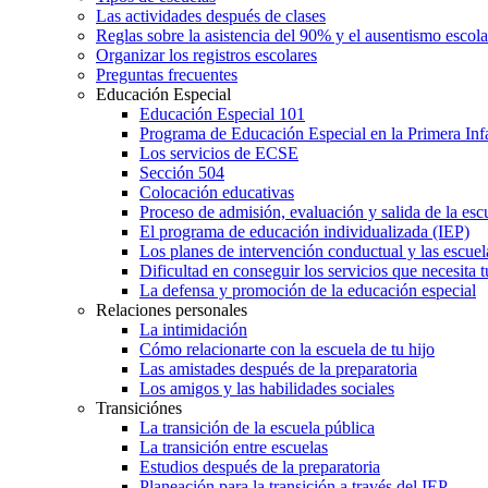
Las actividades después de clases
Reglas sobre la asistencia del 90% y el ausentismo escol
Organizar los registros escolares
Preguntas frecuentes
Educación Especial
Educación Especial 101
Programa de Educación Especial en la Primera Inf
Los servicios de ECSE
Sección 504
Colocación educativas
Proceso de admisión, evaluación y salida de la es
El programa de educación individualizada (IEP)
Los planes de intervención conductual y las escuel
Dificultad en conseguir los servicios que necesita t
La defensa y promoción de la educación especial
Relaciones personales
La intimidación
Cómo relacionarte con la escuela de tu hijo
Las amistades después de la preparatoria
Los amigos y las habilidades sociales
Transiciónes
La transición de la escuela pública
La transición entre escuelas
Estudios después de la preparatoria
Planeación para la transición a través del IEP