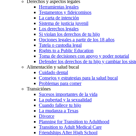
Derechos y aspectos legales
Herramientas legales
Testamentos y fideicomisos
La carta de intención
Sistema de justicia juvenil
Los derechos legales
Si violan los derechos de tu hijo
Opciones legales a partir de los 18 años
Tutela o custodia legal
Rights to a Public Education
Toma de decisiones con apoyo y poder notarial
Defender los derechos de tu hijo y cambiar los sis
Alimentación y salud bucal
Cuidado dental
Consejos y estrategias para la salud bucal
Problemas para comer
Transiciónes
Sucesos importantes de la vida
La pubertad y la sexualidad
Cuando fallece tu hijo
La mudanza a Texas
Divorce
Planning for Transition to Adulthood
Transition to Adult Medical Care
Friendships After High School