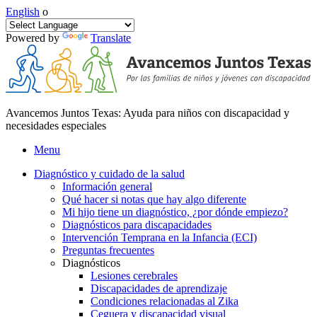
English
o
Powered by
Translate
Avancemos Juntos Texas: Ayuda para niños con discapacidad y
necesidades especiales
Menu
Diagnóstico y cuidado de la salud
Información general
Qué hacer si notas que hay algo diferente
Mi hijo tiene un diagnóstico, ¿por dónde empiezo?
Diagnósticos para discapacidades
Intervención Temprana en la Infancia (ECI)
Preguntas frecuentes
Diagnósticos
Lesiones cerebrales
Discapacidades de aprendizaje
Condiciones relacionadas al Zika
Ceguera y discapacidad visual