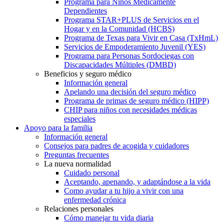
Programa para Niños Médicamente
Dependientes
Programa STAR+PLUS de Servicios en el
Hogar y en la Comunidad (HCBS)
Programa de Texas para Vivir en Casa (TxHmL)
Servicios de Empoderamiento Juvenil (YES)
Programa para Personas Sordociegas con
Discapacidades Múltiples (DMBD)
Beneficios y seguro médico
Información general
Apelando una decisión del seguro médico
Programa de primas de seguro médico (HIPP)
CHIP para niños con necesidades médicas
especiales
Apoyo para la familia
Información general
Consejos para padres de acogida y cuidadores
Preguntas frecuentes
La nueva normalidad
Cuidado personal
Aceptando, apenando, y adaptándose a la vida
Como ayudar a tu hijo a vivir con una
enfermedad crónica
Relaciones personales
Cómo manejar tu vida diaria