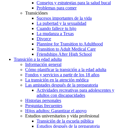
Consejos y estrategias para la salud bucal
Problemas para comer
Transiciónes
Sucesos importantes de la vida
La pubertad y la sexualidad
Cuando fallece tu hijo
La mudanza a Texas
Divorce
Planning for Transition to Adulthood
Transition to Adult Medical Care
Friendships After High School
Transición a la edad adulta
Información general
Cómo planificar la transición a la edad adulta
Fondos y servicios a partir de los 18 años
La transición en la atención médica
Las amistades después de la preparatoria
Actividades recreativas para adolescentes y
adultos con discapacidades
Historias personales
Preguntas frecuentes
Hijos adultos: Garantizar el apoyo
Estudios universitarios y vida profesional
Transición de la escuela pública
Estudios después de la preparatoria