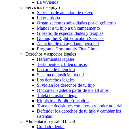
La vivienda
Servicios de apoyo
Servicios de atención de relevo
La guardería
Organizaciones subsidiadas por el gobierno
Mandar a tu hijo a un campamento
Glosario de especialidades y terapias
Getting the Right Education Services
Atención de un ayudante personal
Programa Community First Choice
Derechos y aspectos legales
Herramientas legales
Testamentos y fideicomisos
La carta de intención
Sistema de justicia juvenil
Los derechos legales
Si violan los derechos de tu hijo
Opciones legales a partir de los 18 años
Tutela o custodia legal
Rights to a Public Education
Toma de decisiones con apoyo y poder notarial
Defender los derechos de tu hijo y cambiar los
sistemas
Alimentación y salud bucal
Cuidado dental