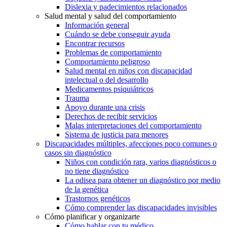
Dislexia y padecimientos relacionados
Salud mental y salud del comportamiento
Información general
Cuándo se debe conseguir ayuda
Encontrar recursos
Problemas de comportamiento
Comportamiento peligroso
Salud mental en niños con discapacidad
intelectual o del desarrollo
Medicamentos psiquiátricos
Trauma
Apoyo durante una crisis
Derechos de recibir servicios
Malas interpretaciones del comportamiento
Sistema de justicia para menores
Discapacidades múltiples, afecciones poco comunes o
casos sin diagnóstico
Niños con condición rara, varios diagnósticos o
no tiene diagnóstico
La odisea para obtener un diagnóstico por medio
de la genética
Trastornos genéticos
Cómo comprender las discapacidades invisibles
Cómo planificar y organizarte
Cómo hablar con tu médico