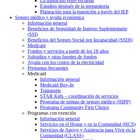
La transición entre escuelas
Estudios después de la preparatoria
Planeación para la transición a través del IEP
Seguro médico y ayuda económica
Información general
Beneficios de Seguridad de Ingreso Suplementario
(SSI)
Beneficios del Seguro Social por Incapacidad (SSDI)
Medicare
Fondos y servicios a partir de los 18 años
Subsidios y otras fuentes de fondos
Ayuda con los costos de la electricidad
Preguntas frecuentes
Medicaid
Información general
Medicaid Buy-In
Transporte
STAR Kids – coordinación de servicios
Programa de primas de seguro médico (HIPP)
Programa Community First Choice
Programas con exención
Información general
Servicios en el Hogar y en la Comunidad (HCS)
Servicios de Apoyo y Asistencia para Vivir en la
Comunidad (CLASS)