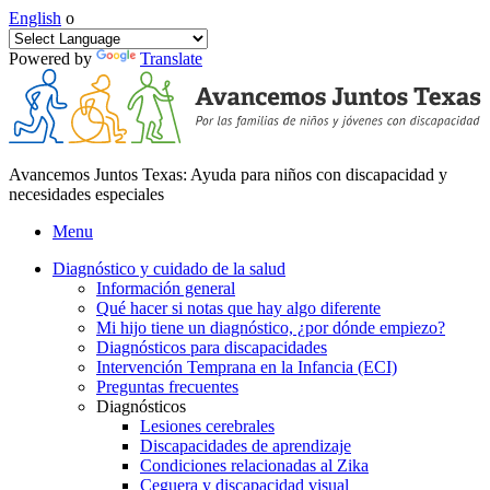
English
o
Powered by
Translate
Avancemos Juntos Texas: Ayuda para niños con discapacidad y
necesidades especiales
Menu
Diagnóstico y cuidado de la salud
Información general
Qué hacer si notas que hay algo diferente
Mi hijo tiene un diagnóstico, ¿por dónde empiezo?
Diagnósticos para discapacidades
Intervención Temprana en la Infancia (ECI)
Preguntas frecuentes
Diagnósticos
Lesiones cerebrales
Discapacidades de aprendizaje
Condiciones relacionadas al Zika
Ceguera y discapacidad visual