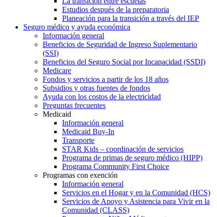
La transición entre escuelas
Estudios después de la preparatoria
Planeación para la transición a través del IEP
Seguro médico y ayuda económica
Información general
Beneficios de Seguridad de Ingreso Suplementario
(SSI)
Beneficios del Seguro Social por Incapacidad (SSDI)
Medicare
Fondos y servicios a partir de los 18 años
Subsidios y otras fuentes de fondos
Ayuda con los costos de la electricidad
Preguntas frecuentes
Medicaid
Información general
Medicaid Buy-In
Transporte
STAR Kids – coordinación de servicios
Programa de primas de seguro médico (HIPP)
Programa Community First Choice
Programas con exención
Información general
Servicios en el Hogar y en la Comunidad (HCS)
Servicios de Apoyo y Asistencia para Vivir en la
Comunidad (CLASS)