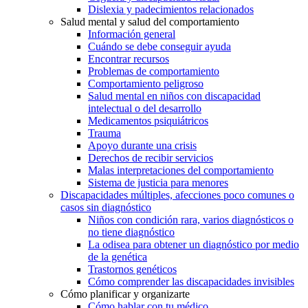
Dislexia y padecimientos relacionados
Salud mental y salud del comportamiento
Información general
Cuándo se debe conseguir ayuda
Encontrar recursos
Problemas de comportamiento
Comportamiento peligroso
Salud mental en niños con discapacidad
intelectual o del desarrollo
Medicamentos psiquiátricos
Trauma
Apoyo durante una crisis
Derechos de recibir servicios
Malas interpretaciones del comportamiento
Sistema de justicia para menores
Discapacidades múltiples, afecciones poco comunes o
casos sin diagnóstico
Niños con condición rara, varios diagnósticos o
no tiene diagnóstico
La odisea para obtener un diagnóstico por medio
de la genética
Trastornos genéticos
Cómo comprender las discapacidades invisibles
Cómo planificar y organizarte
Cómo hablar con tu médico