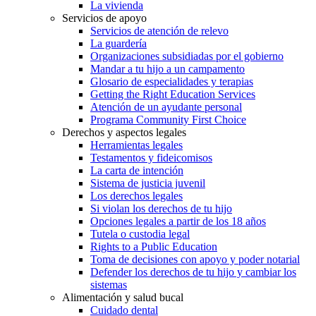
La vivienda
Servicios de apoyo
Servicios de atención de relevo
La guardería
Organizaciones subsidiadas por el gobierno
Mandar a tu hijo a un campamento
Glosario de especialidades y terapias
Getting the Right Education Services
Atención de un ayudante personal
Programa Community First Choice
Derechos y aspectos legales
Herramientas legales
Testamentos y fideicomisos
La carta de intención
Sistema de justicia juvenil
Los derechos legales
Si violan los derechos de tu hijo
Opciones legales a partir de los 18 años
Tutela o custodia legal
Rights to a Public Education
Toma de decisiones con apoyo y poder notarial
Defender los derechos de tu hijo y cambiar los
sistemas
Alimentación y salud bucal
Cuidado dental