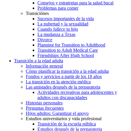
Consejos y estrategias para la salud bucal
Problemas para comer
Transiciónes
Sucesos importantes de la vida
La pubertad y la sexualidad
Cuando fallece tu hijo
La mudanza a Texas
Divorce
Planning for Transition to Adulthood
Transition to Adult Medical Care
Friendships After High School
Transición a la edad adulta
Información general
Cómo planificar la transición a la edad adulta
Fondos y servicios a partir de los 18 años
La transición en la atención médica
Las amistades después de la preparatoria
Actividades recreativas para adolescentes y
adultos con discapacidades
Historias personales
Preguntas frecuentes
Hijos adultos: Garantizar el apoyo
Estudios universitarios y vida profesional
Transición de la escuela pública
Estudios después de la preparatoria