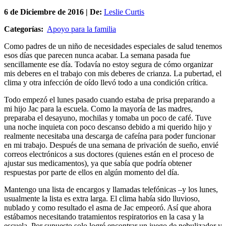
6 de
Diciembre
de 2016 | De:
Leslie Curtis
Categorías:
Apoyo para la familia
Como padres de un niño de necesidades especiales de salud tenemos
esos días que parecen nunca acabar. La semana pasada fue
sencillamente ese día. Todavía no estoy segura de cómo organizar
mis deberes en el trabajo con mis deberes de crianza. La pubertad, el
clima y otra infección de oído llevó todo a una condición crítica.
Todo empezó el lunes pasado cuando estaba de prisa preparando a
mi hijo Jac para la escuela. Como la mayoría de las madres,
preparaba el desayuno, mochilas y tomaba un poco de café. Tuve
una noche inquieta con poco descanso debido a mi querido hijo y
realmente necesitaba una descarga de cafeína para poder funcionar
en mi trabajo. Después de una semana de privación de sueño, envié
correos electrónicos a sus doctores (quienes están en el proceso de
ajustar sus medicamentos), ya que sabía que podría obtener
respuestas por parte de ellos en algún momento del día.
Mantengo una lista de encargos y llamadas telefónicas –y los lunes,
usualmente la lista es extra larga. El clima había sido lluvioso,
nublado y como resultado el asma de Jac empeoró. Así que ahora
estábamos necesitando tratamientos respiratorios en la casa y la
escuela. Por supuesto solo logré encontrar un juego de nebulizador y