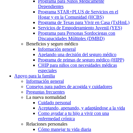
Programa para Niños Médicamente
Dependientes
Programa STAR+PLUS de Servicios en el
Hogar y en la Comunidad (HCBS)
Programa de Texas para Vivir en Casa (TxHmL)
Servicios de Empoderamiento Juvenil (YES)
Programa para Personas Sordociegas con
Discapacidades Múltiples (DMBD)
Beneficios y seguro médico
Información general
Apelando una decisión del seguro médico
Programa de primas de seguro médico (HIPP)
CHIP para niños con necesidades médicas
especiales
Apoyo para la familia
Información general
Consejos para padres de acogida y cuidadores
Preguntas frecuentes
La nueva normalidad
Cuidado personal
Aceptando, apenando, y adaptándose a la vida
Como ayudar a tu hijo a vivir con una
enfermedad crónica
Relaciones personales
Cómo manejar tu vida diaria