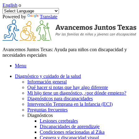
English
o
Powered by
Translate
Avancemos Juntos Texas: Ayuda para niños con discapacidad y
necesidades especiales
Menu
Diagnóstico y cuidado de la salud
Información general
Qué hacer si notas que hay algo diferente
Mi hijo tiene un diagnóstico, ¿por dónde empiezo?
Diagnósticos para discapacidades
Intervención Temprana en la Infancia (ECI)
Preguntas frecuentes
Diagnósticos
Lesiones cerebrales
Discapacidades de aprendizaje
Condiciones relacionadas al Zika
Ceguera y discapacidad visual