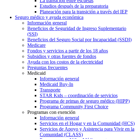
La transición entre escuelas
Estudios después de la preparatoria
Planeación para la transición a través del IEP
Seguro médico y ayuda económica
Información general
Beneficios de Seguridad de Ingreso Suplementario
(SSI)
Beneficios del Seguro Social por Incapacidad (SSDI)
Medicare
Fondos y servicios a partir de los 18 años
Subsidios y otras fuentes de fondos
Ayuda con los costos de la electricidad
Preguntas frecuentes
Medicaid
Información general
Medicaid Buy-In
Transporte
STAR Kids – coordinación de servicios
Programa de primas de seguro médico (HIPP)
Programa Community First Choice
Programas con exención
Información general
Servicios en el Hogar y en la Comunidad (HCS)
Servicios de Apoyo y Asistencia para Vivir en la
Comunidad (CLASS)