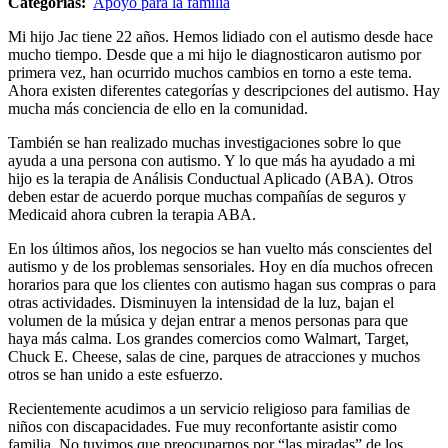
Categorías:
Apoyo para la familia
Mi hijo Jac tiene 22 años. Hemos lidiado con el autismo desde hace
mucho tiempo. Desde que a mi hijo le diagnosticaron autismo por
primera vez, han ocurrido muchos cambios en torno a este tema.
Ahora existen diferentes categorías y descripciones del autismo. Hay
mucha más conciencia de ello en la comunidad.
También se han realizado muchas investigaciones sobre lo que
ayuda a una persona con autismo. Y lo que más ha ayudado a mi
hijo es la terapia de Análisis Conductual Aplicado (ABA). Otros
deben estar de acuerdo porque muchas compañías de seguros y
Medicaid ahora cubren la terapia ABA.
En los últimos años, los negocios se han vuelto más conscientes del
autismo y de los problemas sensoriales. Hoy en día muchos ofrecen
horarios para que los clientes con autismo hagan sus compras o para
otras actividades. Disminuyen la intensidad de la luz, bajan el
volumen de la música y dejan entrar a menos personas para que
haya más calma. Los grandes comercios como Walmart, Target,
Chuck E. Cheese, salas de cine, parques de atracciones y muchos
otros se han unido a este esfuerzo.
Recientemente acudimos a un servicio religioso para familias de
niños con discapacidades. Fue muy reconfortante asistir como
familia. No tuvimos que preocuparnos por “las miradas” de los