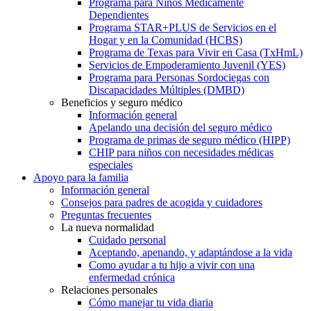
Programa para Niños Médicamente
Dependientes
Programa STAR+PLUS de Servicios en el
Hogar y en la Comunidad (HCBS)
Programa de Texas para Vivir en Casa (TxHmL)
Servicios de Empoderamiento Juvenil (YES)
Programa para Personas Sordociegas con
Discapacidades Múltiples (DMBD)
Beneficios y seguro médico
Información general
Apelando una decisión del seguro médico
Programa de primas de seguro médico (HIPP)
CHIP para niños con necesidades médicas
especiales
Apoyo para la familia
Información general
Consejos para padres de acogida y cuidadores
Preguntas frecuentes
La nueva normalidad
Cuidado personal
Aceptando, apenando, y adaptándose a la vida
Como ayudar a tu hijo a vivir con una
enfermedad crónica
Relaciones personales
Cómo manejar tu vida diaria