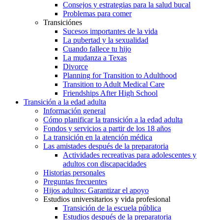
Consejos y estrategias para la salud bucal
Problemas para comer
Transiciónes
Sucesos importantes de la vida
La pubertad y la sexualidad
Cuando fallece tu hijo
La mudanza a Texas
Divorce
Planning for Transition to Adulthood
Transition to Adult Medical Care
Friendships After High School
Transición a la edad adulta
Información general
Cómo planificar la transición a la edad adulta
Fondos y servicios a partir de los 18 años
La transición en la atención médica
Las amistades después de la preparatoria
Actividades recreativas para adolescentes y
adultos con discapacidades
Historias personales
Preguntas frecuentes
Hijos adultos: Garantizar el apoyo
Estudios universitarios y vida profesional
Transición de la escuela pública
Estudios después de la preparatoria