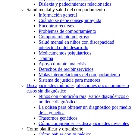
Dislexia y padecimientos relacionados
Salud mental y salud del comportamiento
Información general
Cuándo se debe conseguir ayuda
Encontrar recursos
Problemas de comportamiento
Comportamiento peligroso
Salud mental en niños con discapacidad
intelectual o del desarrollo
Medicamentos psiquiátricos
Trauma
Apoyo durante una crisis
Derechos de recibir servicios
Malas interpretaciones del comportamiento
Sistema de justicia para menores
Discapacidades múltiples, afecciones poco comunes o
casos sin diagnóstico
Niños con condición rara, varios diagnósticos o
no tiene diagnóstico
La odisea para obtener un diagnóstico por medio
de la genética
Trastornos genéticos
Cómo comprender las discapacidades invisibles
Cómo planificar y organizarte
Cómo hablar con tu médico