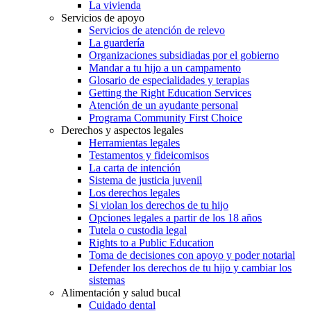
La vivienda
Servicios de apoyo
Servicios de atención de relevo
La guardería
Organizaciones subsidiadas por el gobierno
Mandar a tu hijo a un campamento
Glosario de especialidades y terapias
Getting the Right Education Services
Atención de un ayudante personal
Programa Community First Choice
Derechos y aspectos legales
Herramientas legales
Testamentos y fideicomisos
La carta de intención
Sistema de justicia juvenil
Los derechos legales
Si violan los derechos de tu hijo
Opciones legales a partir de los 18 años
Tutela o custodia legal
Rights to a Public Education
Toma de decisiones con apoyo y poder notarial
Defender los derechos de tu hijo y cambiar los
sistemas
Alimentación y salud bucal
Cuidado dental