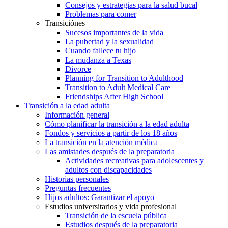
Consejos y estrategias para la salud bucal
Problemas para comer
Transiciónes
Sucesos importantes de la vida
La pubertad y la sexualidad
Cuando fallece tu hijo
La mudanza a Texas
Divorce
Planning for Transition to Adulthood
Transition to Adult Medical Care
Friendships After High School
Transición a la edad adulta
Información general
Cómo planificar la transición a la edad adulta
Fondos y servicios a partir de los 18 años
La transición en la atención médica
Las amistades después de la preparatoria
Actividades recreativas para adolescentes y
adultos con discapacidades
Historias personales
Preguntas frecuentes
Hijos adultos: Garantizar el apoyo
Estudios universitarios y vida profesional
Transición de la escuela pública
Estudios después de la preparatoria