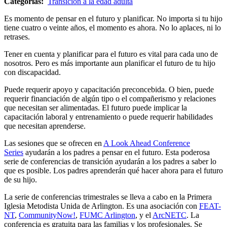
Categorías:
Transición a la edad adulta
Es momento de pensar en el futuro y planificar. No importa si tu hijo
tiene cuatro o veinte años, el momento es ahora. No lo aplaces, ni lo
retrases.
Tener en cuenta y planificar para el futuro es vital para cada uno de
nosotros. Pero es más importante aun planificar el futuro de tu hijo
con discapacidad.
Puede requerir apoyo y capacitación preconcebida. O bien, puede
requerir financiación de algún tipo o el compañerismo y relaciones
que necesitan ser alimentadas. El futuro puede implicar la
capacitación laboral y entrenamiento o puede requerir habilidades
que necesitan aprenderse.
Las sesiones que se ofrecen en
A Look Ahead Conference
Series
ayudarán a los padres a pensar en el futuro. Esta poderosa
serie de conferencias de transición ayudarán a los padres a saber lo
que es posible. Los padres aprenderán qué hacer ahora para el futuro
de su hijo.
La serie de conferencias trimestrales se lleva a cabo en la Primera
Iglesia Metodista Unida de Arlington. Es una asociación con
FEAT-
NT
,
CommunityNow!
,
FUMC Arlington
, y el
ArcNETC
. La
conferencia es gratuita para las familias y los profesionales. Se