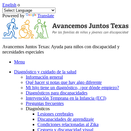
English
o
Powered by
Translate
Avancemos Juntos Texas: Ayuda para niños con discapacidad y
necesidades especiales
Menu
Diagnóstico y cuidado de la salud
Información general
Qué hacer si notas que hay algo diferente
Mi hijo tiene un diagnóstico, ¿por dónde empiezo?
Diagnósticos para discapacidades
Intervención Temprana en la Infancia (ECI)
Preguntas frecuentes
Diagnósticos
Lesiones cerebrales
Discapacidades de aprendizaje
Condiciones relacionadas al Zika
Ceguera y discapacidad visual