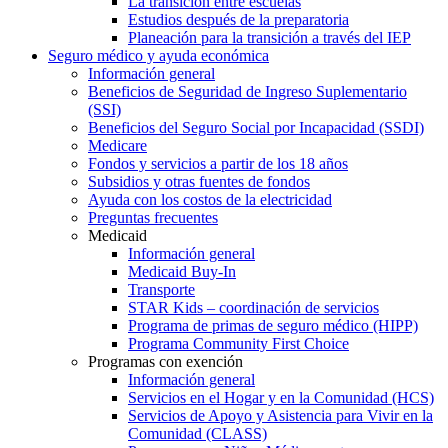
La transición entre escuelas
Estudios después de la preparatoria
Planeación para la transición a través del IEP
Seguro médico y ayuda económica
Información general
Beneficios de Seguridad de Ingreso Suplementario
(SSI)
Beneficios del Seguro Social por Incapacidad (SSDI)
Medicare
Fondos y servicios a partir de los 18 años
Subsidios y otras fuentes de fondos
Ayuda con los costos de la electricidad
Preguntas frecuentes
Medicaid
Información general
Medicaid Buy-In
Transporte
STAR Kids – coordinación de servicios
Programa de primas de seguro médico (HIPP)
Programa Community First Choice
Programas con exención
Información general
Servicios en el Hogar y en la Comunidad (HCS)
Servicios de Apoyo y Asistencia para Vivir en la
Comunidad (CLASS)