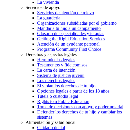
La vivienda
Servicios de apoyo
Servicios de atención de relevo
La guardería
Organizaciones subsidiadas por el gobierno
Mandar a tu hijo a un campamento
Glosario de especialidades y terapias
Getting the Right Education Services
Atención de un ayudante personal
Programa Community First Choice
Derechos y aspectos legales
Herramientas legales
Testamentos y fideicomisos
La carta de intención
Sistema de justicia juvenil
Los derechos legales
Si violan los derechos de tu hijo
Opciones legales a partir de los 18 años
Tutela o custodia legal
Rights to a Public Education
Toma de decisiones con apoyo y poder notarial
Defender los derechos de tu hijo y cambiar los
sistemas
Alimentación y salud bucal
Cuidado dental