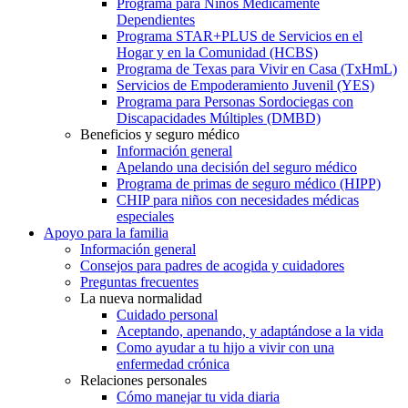
Programa para Niños Médicamente
Dependientes
Programa STAR+PLUS de Servicios en el
Hogar y en la Comunidad (HCBS)
Programa de Texas para Vivir en Casa (TxHmL)
Servicios de Empoderamiento Juvenil (YES)
Programa para Personas Sordociegas con
Discapacidades Múltiples (DMBD)
Beneficios y seguro médico
Información general
Apelando una decisión del seguro médico
Programa de primas de seguro médico (HIPP)
CHIP para niños con necesidades médicas
especiales
Apoyo para la familia
Información general
Consejos para padres de acogida y cuidadores
Preguntas frecuentes
La nueva normalidad
Cuidado personal
Aceptando, apenando, y adaptándose a la vida
Como ayudar a tu hijo a vivir con una
enfermedad crónica
Relaciones personales
Cómo manejar tu vida diaria