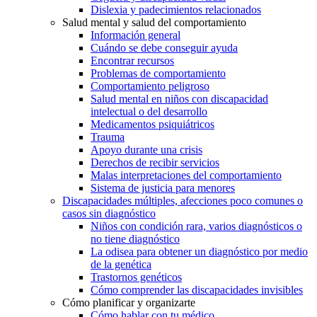
Dislexia y padecimientos relacionados
Salud mental y salud del comportamiento
Información general
Cuándo se debe conseguir ayuda
Encontrar recursos
Problemas de comportamiento
Comportamiento peligroso
Salud mental en niños con discapacidad
intelectual o del desarrollo
Medicamentos psiquiátricos
Trauma
Apoyo durante una crisis
Derechos de recibir servicios
Malas interpretaciones del comportamiento
Sistema de justicia para menores
Discapacidades múltiples, afecciones poco comunes o
casos sin diagnóstico
Niños con condición rara, varios diagnósticos o
no tiene diagnóstico
La odisea para obtener un diagnóstico por medio
de la genética
Trastornos genéticos
Cómo comprender las discapacidades invisibles
Cómo planificar y organizarte
Cómo hablar con tu médico