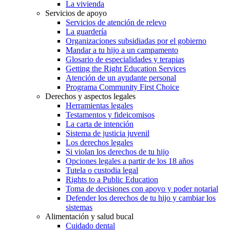
La vivienda
Servicios de apoyo
Servicios de atención de relevo
La guardería
Organizaciones subsidiadas por el gobierno
Mandar a tu hijo a un campamento
Glosario de especialidades y terapias
Getting the Right Education Services
Atención de un ayudante personal
Programa Community First Choice
Derechos y aspectos legales
Herramientas legales
Testamentos y fideicomisos
La carta de intención
Sistema de justicia juvenil
Los derechos legales
Si violan los derechos de tu hijo
Opciones legales a partir de los 18 años
Tutela o custodia legal
Rights to a Public Education
Toma de decisiones con apoyo y poder notarial
Defender los derechos de tu hijo y cambiar los
sistemas
Alimentación y salud bucal
Cuidado dental