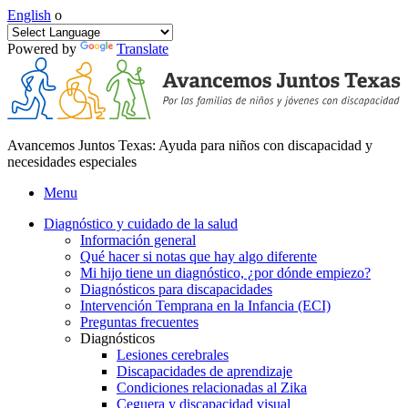
English
o
Powered by
Translate
Avancemos Juntos Texas: Ayuda para niños con discapacidad y
necesidades especiales
Menu
Diagnóstico y cuidado de la salud
Información general
Qué hacer si notas que hay algo diferente
Mi hijo tiene un diagnóstico, ¿por dónde empiezo?
Diagnósticos para discapacidades
Intervención Temprana en la Infancia (ECI)
Preguntas frecuentes
Diagnósticos
Lesiones cerebrales
Discapacidades de aprendizaje
Condiciones relacionadas al Zika
Ceguera y discapacidad visual