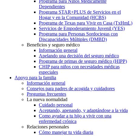
Programa para Niños Médicamente
Dependientes
Programa STAR+PLUS de Servicios en el
Hogar y en la Comunidad (HCBS)
Programa de Texas para Vivir en Casa (TxHmL)
Servicios de Empoderamiento Juvenil (YES)
Programa para Personas Sordociegas con
Discapacidades Múltiples (DMBD)
Beneficios y seguro médico
Información general
Apelando una decisión del seguro médico
Programa de primas de seguro médico (HIPP)
CHIP para niños con necesidades médicas
especiales
Apoyo para la familia
Información general
Consejos para padres de acogida y cuidadores
Preguntas frecuentes
La nueva normalidad
Cuidado personal
Aceptando, apenando, y adaptándose a la vida
Como ayudar a tu hijo a vivir con una
enfermedad crónica
Relaciones personales
Cómo manejar tu vida diaria