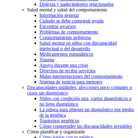
Dislexia y padecimientos relacionados
Salud mental y salud del comportamiento
Información general
Cuándo se debe conseguir ayuda
Encontrar recursos
Problemas de comportamiento
Comportamiento peligroso
Salud mental en niños con discapacidad
intelectual o del desarrollo
Medicamentos psiquiátricos
Trauma
Apoyo durante una crisis
Derechos de recibir servicios
Malas interpretaciones del comportamiento
Sistema de justicia para menores
Discapacidades múltiples, afecciones poco comunes o
casos sin diagnóstico
Niños con condición rara, varios diagnósticos o
no tiene diagnóstico
La odisea para obtener un diagnóstico por medio
de la genética
Trastornos genéticos
Cómo comprender las discapacidades invisibles
Cómo planificar y organizarte
Cómo hablar con tu médico