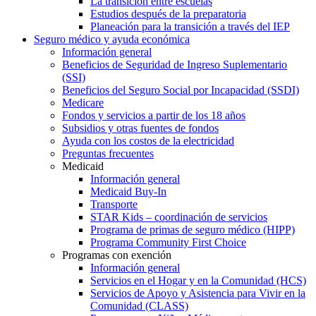
La transición entre escuelas
Estudios después de la preparatoria
Planeación para la transición a través del IEP
Seguro médico y ayuda económica
Información general
Beneficios de Seguridad de Ingreso Suplementario
(SSI)
Beneficios del Seguro Social por Incapacidad (SSDI)
Medicare
Fondos y servicios a partir de los 18 años
Subsidios y otras fuentes de fondos
Ayuda con los costos de la electricidad
Preguntas frecuentes
Medicaid
Información general
Medicaid Buy-In
Transporte
STAR Kids – coordinación de servicios
Programa de primas de seguro médico (HIPP)
Programa Community First Choice
Programas con exención
Información general
Servicios en el Hogar y en la Comunidad (HCS)
Servicios de Apoyo y Asistencia para Vivir en la
Comunidad (CLASS)