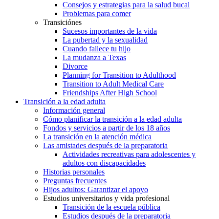
Consejos y estrategias para la salud bucal
Problemas para comer
Transiciónes
Sucesos importantes de la vida
La pubertad y la sexualidad
Cuando fallece tu hijo
La mudanza a Texas
Divorce
Planning for Transition to Adulthood
Transition to Adult Medical Care
Friendships After High School
Transición a la edad adulta
Información general
Cómo planificar la transición a la edad adulta
Fondos y servicios a partir de los 18 años
La transición en la atención médica
Las amistades después de la preparatoria
Actividades recreativas para adolescentes y
adultos con discapacidades
Historias personales
Preguntas frecuentes
Hijos adultos: Garantizar el apoyo
Estudios universitarios y vida profesional
Transición de la escuela pública
Estudios después de la preparatoria