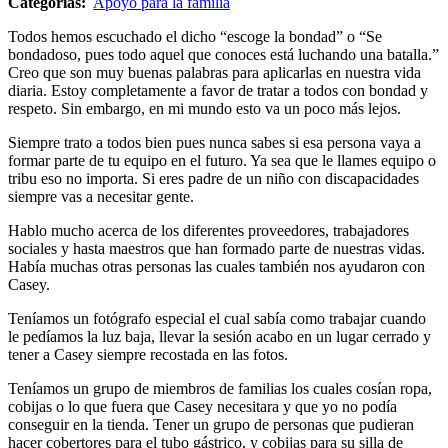
Categorías:
Apoyo para la familia
Todos hemos escuchado el dicho “escoge la bondad” o “Se
bondadoso, pues todo aquel que conoces está luchando una batalla.”
Creo que son muy buenas palabras para aplicarlas en nuestra vida
diaria. Estoy completamente a favor de tratar a todos con bondad y
respeto. Sin embargo, en mi mundo esto va un poco más lejos.
Siempre trato a todos bien pues nunca sabes si esa persona vaya a
formar parte de tu equipo en el futuro. Ya sea que le llames equipo o
tribu eso no importa. Si eres padre de un niño con discapacidades
siempre vas a necesitar gente.
Hablo mucho acerca de los diferentes proveedores, trabajadores
sociales y hasta maestros que han formado parte de nuestras vidas.
Había muchas otras personas las cuales también nos ayudaron con
Casey.
Teníamos un fotógrafo especial el cual sabía como trabajar cuando
le pedíamos la luz baja, llevar la sesión acabo en un lugar cerrado y
tener a Casey siempre recostada en las fotos.
Teníamos un grupo de miembros de familias los cuales cosían ropa,
cobijas o lo que fuera que Casey necesitara y que yo no podía
conseguir en la tienda. Tener un grupo de personas que pudieran
hacer cobertores para el tubo gástrico, y cobijas para su silla de