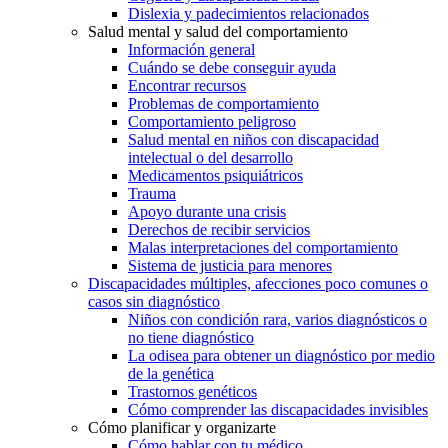
Dislexia y padecimientos relacionados
Salud mental y salud del comportamiento
Información general
Cuándo se debe conseguir ayuda
Encontrar recursos
Problemas de comportamiento
Comportamiento peligroso
Salud mental en niños con discapacidad
intelectual o del desarrollo
Medicamentos psiquiátricos
Trauma
Apoyo durante una crisis
Derechos de recibir servicios
Malas interpretaciones del comportamiento
Sistema de justicia para menores
Discapacidades múltiples, afecciones poco comunes o
casos sin diagnóstico
Niños con condición rara, varios diagnósticos o
no tiene diagnóstico
La odisea para obtener un diagnóstico por medio
de la genética
Trastornos genéticos
Cómo comprender las discapacidades invisibles
Cómo planificar y organizarte
Cómo hablar con tu médico