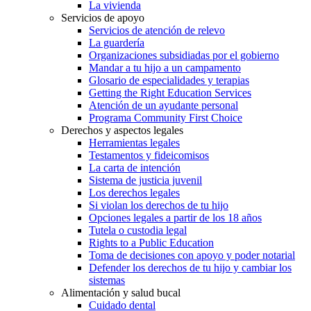
La vivienda
Servicios de apoyo
Servicios de atención de relevo
La guardería
Organizaciones subsidiadas por el gobierno
Mandar a tu hijo a un campamento
Glosario de especialidades y terapias
Getting the Right Education Services
Atención de un ayudante personal
Programa Community First Choice
Derechos y aspectos legales
Herramientas legales
Testamentos y fideicomisos
La carta de intención
Sistema de justicia juvenil
Los derechos legales
Si violan los derechos de tu hijo
Opciones legales a partir de los 18 años
Tutela o custodia legal
Rights to a Public Education
Toma de decisiones con apoyo y poder notarial
Defender los derechos de tu hijo y cambiar los
sistemas
Alimentación y salud bucal
Cuidado dental