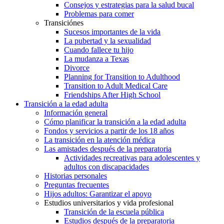
Consejos y estrategias para la salud bucal
Problemas para comer
Transiciónes
Sucesos importantes de la vida
La pubertad y la sexualidad
Cuando fallece tu hijo
La mudanza a Texas
Divorce
Planning for Transition to Adulthood
Transition to Adult Medical Care
Friendships After High School
Transición a la edad adulta
Información general
Cómo planificar la transición a la edad adulta
Fondos y servicios a partir de los 18 años
La transición en la atención médica
Las amistades después de la preparatoria
Actividades recreativas para adolescentes y
adultos con discapacidades
Historias personales
Preguntas frecuentes
Hijos adultos: Garantizar el apoyo
Estudios universitarios y vida profesional
Transición de la escuela pública
Estudios después de la preparatoria