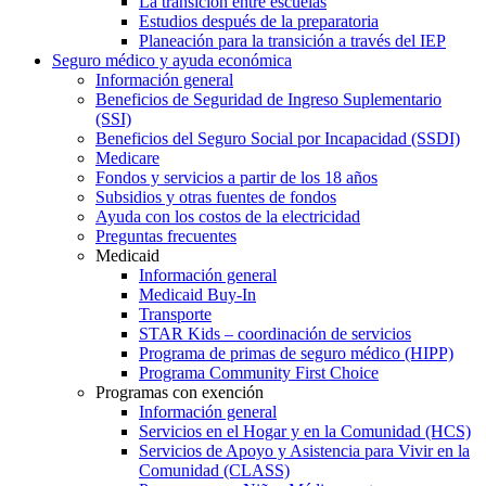
La transición entre escuelas
Estudios después de la preparatoria
Planeación para la transición a través del IEP
Seguro médico y ayuda económica
Información general
Beneficios de Seguridad de Ingreso Suplementario
(SSI)
Beneficios del Seguro Social por Incapacidad (SSDI)
Medicare
Fondos y servicios a partir de los 18 años
Subsidios y otras fuentes de fondos
Ayuda con los costos de la electricidad
Preguntas frecuentes
Medicaid
Información general
Medicaid Buy-In
Transporte
STAR Kids – coordinación de servicios
Programa de primas de seguro médico (HIPP)
Programa Community First Choice
Programas con exención
Información general
Servicios en el Hogar y en la Comunidad (HCS)
Servicios de Apoyo y Asistencia para Vivir en la
Comunidad (CLASS)