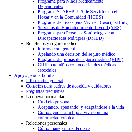
Programa para Niños Médicamente
Dependientes
Programa STAR+PLUS de Servicios en el
Hogar y en la Comunidad (HCBS)
Programa de Texas para Vivir en Casa (TxHmL)
Servicios de Empoderamiento Juvenil (YES)
Programa para Personas Sordociegas con
Discapacidades Múltiples (DMBD)
Beneficios y seguro médico
Información general
Apelando una decisión del seguro médico
Programa de primas de seguro médico (HIPP)
CHIP para niños con necesidades médicas
especiales
Apoyo para la familia
Información general
Consejos para padres de acogida y cuidadores
Preguntas frecuentes
La nueva normalidad
Cuidado personal
Aceptando, apenando, y adaptándose a la vida
Como ayudar a tu hijo a vivir con una
enfermedad crónica
Relaciones personales
Cómo manejar tu vida diaria