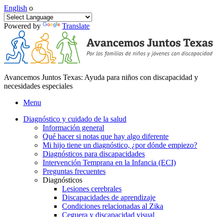
English
o
Powered by
Translate
Avancemos Juntos Texas: Ayuda para niños con discapacidad y
necesidades especiales
Menu
Diagnóstico y cuidado de la salud
Información general
Qué hacer si notas que hay algo diferente
Mi hijo tiene un diagnóstico, ¿por dónde empiezo?
Diagnósticos para discapacidades
Intervención Temprana en la Infancia (ECI)
Preguntas frecuentes
Diagnósticos
Lesiones cerebrales
Discapacidades de aprendizaje
Condiciones relacionadas al Zika
Ceguera y discapacidad visual