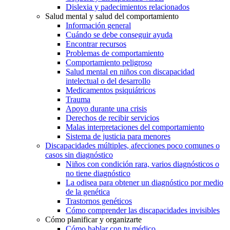
Dislexia y padecimientos relacionados
Salud mental y salud del comportamiento
Información general
Cuándo se debe conseguir ayuda
Encontrar recursos
Problemas de comportamiento
Comportamiento peligroso
Salud mental en niños con discapacidad
intelectual o del desarrollo
Medicamentos psiquiátricos
Trauma
Apoyo durante una crisis
Derechos de recibir servicios
Malas interpretaciones del comportamiento
Sistema de justicia para menores
Discapacidades múltiples, afecciones poco comunes o
casos sin diagnóstico
Niños con condición rara, varios diagnósticos o
no tiene diagnóstico
La odisea para obtener un diagnóstico por medio
de la genética
Trastornos genéticos
Cómo comprender las discapacidades invisibles
Cómo planificar y organizarte
Cómo hablar con tu médico