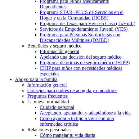
Programa para Niños Médicamente
Dependientes
Programa STAR+PLUS de Servicios en el
Hogar y en la Comunidad (HCBS)
Programa de Texas para Vivir en Casa (TxHmL)
Servicios de Empoderamiento Juvenil (YES)
Programa para Personas Sordociegas con
Discapacidades Múltiples (DMBD)
Beneficios y seguro médico
Información general
Apelando una decisión del seguro médico
Programa de primas de seguro médico (HIPP)
CHIP para niños con necesidades médicas
especiales
Apoyo para la familia
Información general
Consejos para padres de acogida y cuidadores
Preguntas frecuentes
La nueva normalidad
Cuidado personal
Aceptando, apenando, y adaptándose a la vida
Como ayudar a tu hijo a vivir con una
enfermedad crónica
Relaciones personales
Cómo manejar tu vida diaria