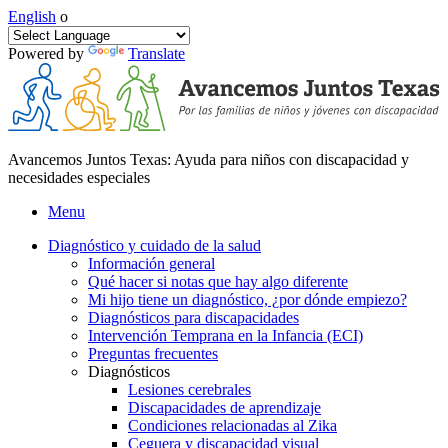
English
o
Powered by
Translate
Avancemos Juntos Texas: Ayuda para niños con discapacidad y
necesidades especiales
Menu
Diagnóstico y cuidado de la salud
Información general
Qué hacer si notas que hay algo diferente
Mi hijo tiene un diagnóstico, ¿por dónde empiezo?
Diagnósticos para discapacidades
Intervención Temprana en la Infancia (ECI)
Preguntas frecuentes
Diagnósticos
Lesiones cerebrales
Discapacidades de aprendizaje
Condiciones relacionadas al Zika
Ceguera y discapacidad visual