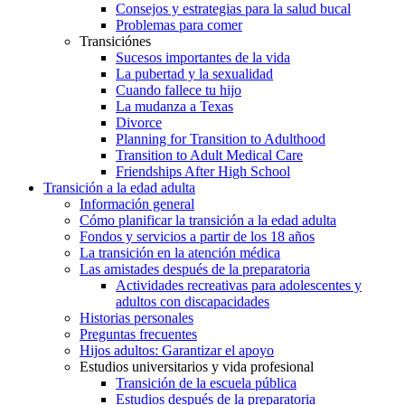
Consejos y estrategias para la salud bucal
Problemas para comer
Transiciónes
Sucesos importantes de la vida
La pubertad y la sexualidad
Cuando fallece tu hijo
La mudanza a Texas
Divorce
Planning for Transition to Adulthood
Transition to Adult Medical Care
Friendships After High School
Transición a la edad adulta
Información general
Cómo planificar la transición a la edad adulta
Fondos y servicios a partir de los 18 años
La transición en la atención médica
Las amistades después de la preparatoria
Actividades recreativas para adolescentes y
adultos con discapacidades
Historias personales
Preguntas frecuentes
Hijos adultos: Garantizar el apoyo
Estudios universitarios y vida profesional
Transición de la escuela pública
Estudios después de la preparatoria