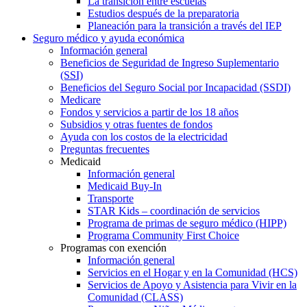
La transición entre escuelas
Estudios después de la preparatoria
Planeación para la transición a través del IEP
Seguro médico y ayuda económica
Información general
Beneficios de Seguridad de Ingreso Suplementario
(SSI)
Beneficios del Seguro Social por Incapacidad (SSDI)
Medicare
Fondos y servicios a partir de los 18 años
Subsidios y otras fuentes de fondos
Ayuda con los costos de la electricidad
Preguntas frecuentes
Medicaid
Información general
Medicaid Buy-In
Transporte
STAR Kids – coordinación de servicios
Programa de primas de seguro médico (HIPP)
Programa Community First Choice
Programas con exención
Información general
Servicios en el Hogar y en la Comunidad (HCS)
Servicios de Apoyo y Asistencia para Vivir en la
Comunidad (CLASS)