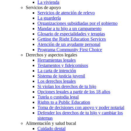
La vivienda
Servicios de apoyo
Servicios de atención de relevo
La guardería
Organizaciones subsidiadas por el gobierno
Mandar a tu hijo a un campamento
Glosario de especialidades y terapias
Getting the Right Education Services
Atención de un ayudante personal
Programa Community First Choice
Derechos y aspectos legales
Herramientas legales
Testamentos y fideicomisos
La carta de intención
Sistema de justicia juvenil
Los derechos legales
Si violan los derechos de tu hijo
Opciones legales a partir de los 18 años
Tutela o custodia legal
Rights to a Public Education
Toma de decisiones con apoyo y poder notarial
Defender los derechos de tu hijo y cambiar los
sistemas
Alimentación y salud bucal
Cuidado dental