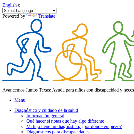
English
o
Powered by
Translate
Avancemos Juntos Texas: Ayuda para niños con discapacidad y neces
Menu
Diagnóstico y cuidado de la salud
Información general
Qué hacer si notas que hay algo diferente
Mi hijo tiene un diagnóstico, ¿por dónde empiezo?
Diagnósticos para discapacidades