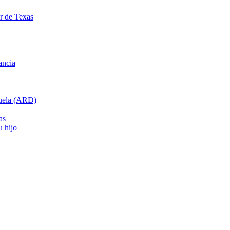
ar de Texas
ancia
cuela (ARD)
as
u hijo