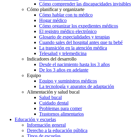
Cómo comprender las discapacidades invisibles
Cómo planificar y organizarte
Cómo hablar con tu médico
Hogar médico
Cómo organizar los expedientes médicos
El registro médico electrónico
Glosario de especialidades y terapias
Cuando sales del hospital antes que tu bebé
La transición en la atención médica
Telesalud y telemedicina
Indicadores del desarrollo
Desde el nacimiento hasta los 3 años
De los 3 años en adelante
Equipo
Equipo y suministros médicos
La tecnología y aparatos de adaptación
Alimentación y salud bucal
Salud bucal
Cuidado dental
Problemas para comer
Trastornos alimentarios
Educación y escuelas
Información general
Derecho a la educación pública
Tipos de escuelas