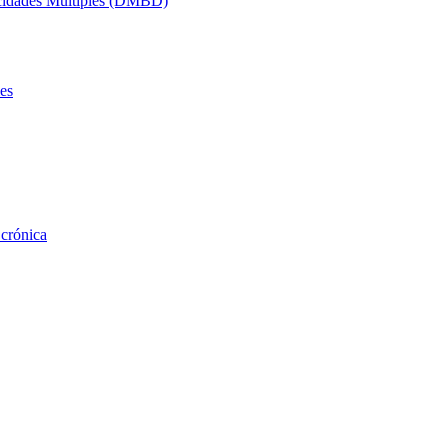
acidades Múltiples (DMBD)
es
 crónica