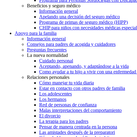
Programa para Personas Sordociegas con Discap
Beneficios y seguro médico
Información general
Apelando una decisión del seguro médico
Programa de primas de seguro médico (HIPP)
CHIP para niños con necesidades médicas especial
Apoyo para la familia
Información general
Consejos para padres de acogida y cuidadores
Preguntas frecuentes
La nueva normalidad
Cuidado personal
Aceptando, apenando, y adaptándose a la vida
Como ayudar a tu hijo a vivir con una enfermedad
Relaciones personales
Cómo manejar tu vida diaria
Estar en contacto con otros padres de familia
Los adolescentes
Los hermanos
Red de personas de confianza
Malas interpretaciones del comportamiento
El divorcio
La terapia para los padres
Pensar de manera centrada en la persona
Las amistades después de la preparatori