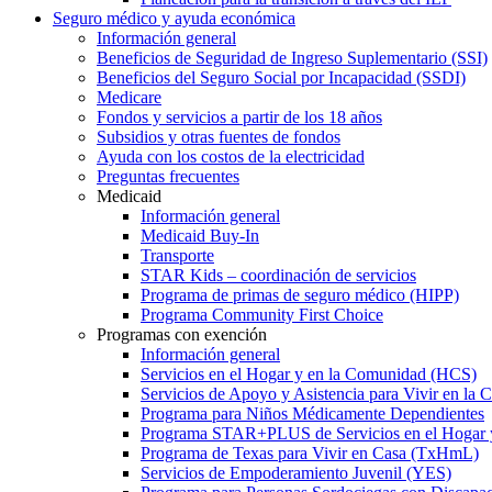
Seguro médico y ayuda económica
Información general
Beneficios de Seguridad de Ingreso Suplementario (SSI)
Beneficios del Seguro Social por Incapacidad (SSDI)
Medicare
Fondos y servicios a partir de los 18 años
Subsidios y otras fuentes de fondos
Ayuda con los costos de la electricidad
Preguntas frecuentes
Medicaid
Información general
Medicaid Buy-In
Transporte
STAR Kids – coordinación de servicios
Programa de primas de seguro médico (HIPP)
Programa Community First Choice
Programas con exención
Información general
Servicios en el Hogar y en la Comunidad (HCS)
Servicios de Apoyo y Asistencia para Vivir en l
Programa para Niños Médicamente Dependientes
Programa STAR+PLUS de Servicios en el Hogar
Programa de Texas para Vivir en Casa (TxHmL)
Servicios de Empoderamiento Juvenil (YES)