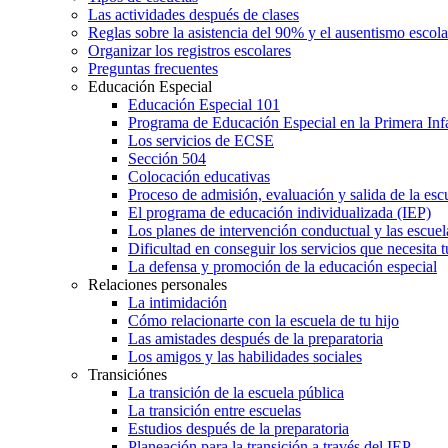
Las actividades después de clases
Reglas sobre la asistencia del 90% y el ausentismo escol
Organizar los registros escolares
Preguntas frecuentes
Educación Especial
Educación Especial 101
Programa de Educación Especial en la Primera Inf
Los servicios de ECSE
Sección 504
Colocación educativas
Proceso de admisión, evaluación y salida de la es
El programa de educación individualizada (IEP)
Los planes de intervención conductual y las escuel
Dificultad en conseguir los servicios que necesita t
La defensa y promoción de la educación especial
Relaciones personales
La intimidación
Cómo relacionarte con la escuela de tu hijo
Las amistades después de la preparatoria
Los amigos y las habilidades sociales
Transiciónes
La transición de la escuela pública
La transición entre escuelas
Estudios después de la preparatoria
Planeación para la transición a través del IEP