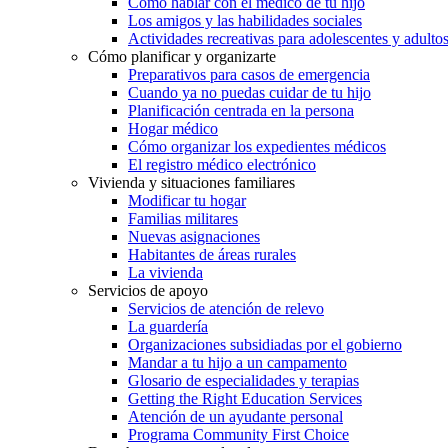
Cómo hablar con el médico de tu hijo
Los amigos y las habilidades sociales
Actividades recreativas para adolescentes y adulto
Cómo planificar y organizarte
Preparativos para casos de emergencia
Cuando ya no puedas cuidar de tu hijo
Planificación centrada en la persona
Hogar médico
Cómo organizar los expedientes médicos
El registro médico electrónico
Vivienda y situaciones familiares
Modificar tu hogar
Familias militares
Nuevas asignaciones
Habitantes de áreas rurales
La vivienda
Servicios de apoyo
Servicios de atención de relevo
La guardería
Organizaciones subsidiadas por el gobierno
Mandar a tu hijo a un campamento
Glosario de especialidades y terapias
Getting the Right Education Services
Atención de un ayudante personal
Programa Community First Choice