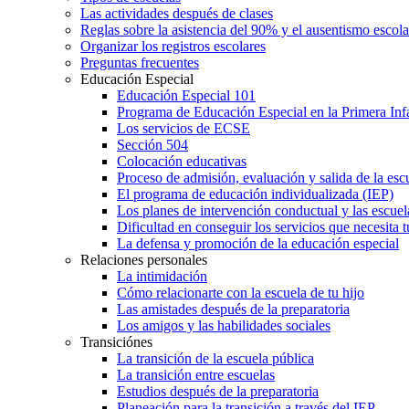
Las actividades después de clases
Reglas sobre la asistencia del 90% y el ausentismo escol
Organizar los registros escolares
Preguntas frecuentes
Educación Especial
Educación Especial 101
Programa de Educación Especial en la Primera Inf
Los servicios de ECSE
Sección 504
Colocación educativas
Proceso de admisión, evaluación y salida de la es
El programa de educación individualizada (IEP)
Los planes de intervención conductual y las escuel
Dificultad en conseguir los servicios que necesita t
La defensa y promoción de la educación especial
Relaciones personales
La intimidación
Cómo relacionarte con la escuela de tu hijo
Las amistades después de la preparatoria
Los amigos y las habilidades sociales
Transiciónes
La transición de la escuela pública
La transición entre escuelas
Estudios después de la preparatoria
Planeación para la transición a través del IEP