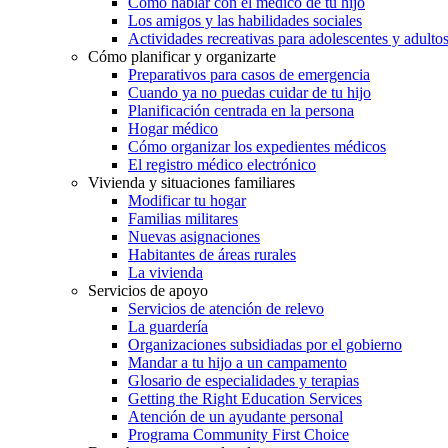
Cómo hablar con el médico de tu hijo
Los amigos y las habilidades sociales
Actividades recreativas para adolescentes y adulto
Cómo planificar y organizarte
Preparativos para casos de emergencia
Cuando ya no puedas cuidar de tu hijo
Planificación centrada en la persona
Hogar médico
Cómo organizar los expedientes médicos
El registro médico electrónico
Vivienda y situaciones familiares
Modificar tu hogar
Familias militares
Nuevas asignaciones
Habitantes de áreas rurales
La vivienda
Servicios de apoyo
Servicios de atención de relevo
La guardería
Organizaciones subsidiadas por el gobierno
Mandar a tu hijo a un campamento
Glosario de especialidades y terapias
Getting the Right Education Services
Atención de un ayudante personal
Programa Community First Choice