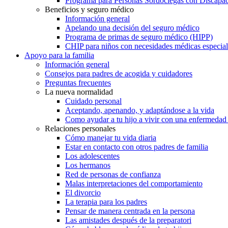
Programa para Personas Sordociegas con Discap
Beneficios y seguro médico
Información general
Apelando una decisión del seguro médico
Programa de primas de seguro médico (HIPP)
CHIP para niños con necesidades médicas especial
Apoyo para la familia
Información general
Consejos para padres de acogida y cuidadores
Preguntas frecuentes
La nueva normalidad
Cuidado personal
Aceptando, apenando, y adaptándose a la vida
Como ayudar a tu hijo a vivir con una enfermedad
Relaciones personales
Cómo manejar tu vida diaria
Estar en contacto con otros padres de familia
Los adolescentes
Los hermanos
Red de personas de confianza
Malas interpretaciones del comportamiento
El divorcio
La terapia para los padres
Pensar de manera centrada en la persona
Las amistades después de la preparatori