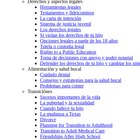
Derechos y aspectos legales
Herramientas legales
Testamentos y fideicomisos
La carta de intención
Sistema de justicia juvenil
Los derechos legales
Si violan los derechos de tu hijo
Opciones legales a partir de los 18 años
Tutela o custodia legal
Rights to a Public Education
Toma de decisiones con apoyo y poder notarial
Defender los derechos de tu hijo y cambiar los sis
Alimentación y salud bucal
Cuidado dental
Consejos y estrategias para la salud bucal
Problemas para comer
Transiciónes
Sucesos importantes de la vida
La pubertad y la sexualidad
Cuando fallece tu hijo
La mudanza a Texas
Divorce
Planning for Transition to Adulthood
Transition to Adult Medical Care
Friendships After High School