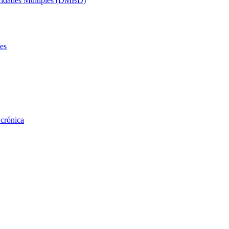
acidades Múltiples (DMBD)
es
 crónica