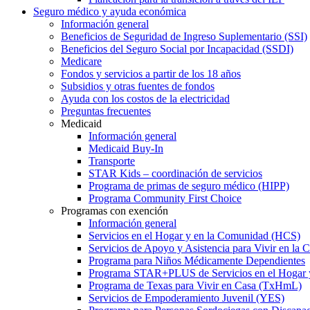
Seguro médico y ayuda económica
Información general
Beneficios de Seguridad de Ingreso Suplementario (SSI)
Beneficios del Seguro Social por Incapacidad (SSDI)
Medicare
Fondos y servicios a partir de los 18 años
Subsidios y otras fuentes de fondos
Ayuda con los costos de la electricidad
Preguntas frecuentes
Medicaid
Información general
Medicaid Buy-In
Transporte
STAR Kids – coordinación de servicios
Programa de primas de seguro médico (HIPP)
Programa Community First Choice
Programas con exención
Información general
Servicios en el Hogar y en la Comunidad (HCS)
Servicios de Apoyo y Asistencia para Vivir en l
Programa para Niños Médicamente Dependientes
Programa STAR+PLUS de Servicios en el Hogar
Programa de Texas para Vivir en Casa (TxHmL)
Servicios de Empoderamiento Juvenil (YES)