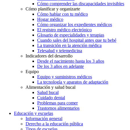
Cómo comprender las discapacidades invisibles
Cómo planificar y organizarte
Cómo hablar con tu médico
Hogar médico
Cómo organizar los expedientes médicos
El registro médico electrónico
Glosario de especialidades y terapias
Cuando sales del hospital antes que tu bebé
La transición en la atención médica
Telesalud y telemedicina
Indicadores del desarrollo
Desde el nacimiento hasta los 3 años
De los 3 años en adelante
Equipo
Equipo y suministros médicos
La tecnología y aparatos de adaptación
Alimentación y salud bucal
Salud bucal
Cuidado dental
Problemas para comer
Trastornos alimentarios
Educación y escuelas
Información general
Derecho a la educación pública
Tipos de escuelas