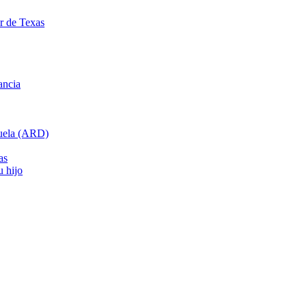
ar de Texas
ancia
cuela (ARD)
as
u hijo