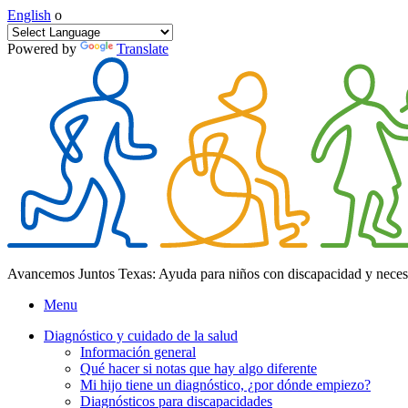
English
o
Powered by
Translate
Avancemos Juntos Texas: Ayuda para niños con discapacidad y neces
Menu
Diagnóstico y cuidado de la salud
Información general
Qué hacer si notas que hay algo diferente
Mi hijo tiene un diagnóstico, ¿por dónde empiezo?
Diagnósticos para discapacidades