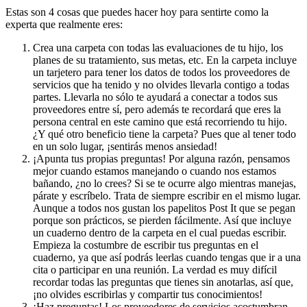
Estas son 4 cosas que puedes hacer hoy para sentirte como la
experta que realmente eres:
Crea una carpeta con todas las evaluaciones de tu hijo, los
planes de su tratamiento, sus metas, etc. En la carpeta incluye
un tarjetero para tener los datos de todos los proveedores de
servicios que ha tenido y no olvides llevarla contigo a todas
partes. Llevarla no sólo te ayudará a conectar a todos sus
proveedores entre sí, pero además te recordará que eres la
persona central en este camino que está recorriendo tu hijo.
¿Y qué otro beneficio tiene la carpeta? Pues que al tener todo
en un solo lugar, ¡sentirás menos ansiedad!
¡Apunta tus propias preguntas! Por alguna razón, pensamos
mejor cuando estamos manejando o cuando nos estamos
bañando, ¿no lo crees? Si se te ocurre algo mientras manejas,
párate y escríbelo. Trata de siempre escribir en el mismo lugar.
Aunque a todos nos gustan los papelitos Post It que se pegan
porque son prácticos, se pierden fácilmente. Así que incluye
un cuaderno dentro de la carpeta en el cual puedas escribir.
Empieza la costumbre de escribir tus preguntas en el
cuaderno, ya que así podrás leerlas cuando tengas que ir a una
cita o participar en una reunión. La verdad es muy difícil
recordar todas las preguntas que tienes sin anotarlas, así que,
¡no olvides escribirlas y compartir tus conocimientos!
¡Haz preguntas! Los proveedores de servicios acostumbran