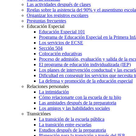
Las actividades después de clases
Reglas sobre la asistencia del 90% y el ausentismo escol
Organizar los registros escolares
Preguntas frecuentes
Educación Especial
Educación Especial 101
Programa de Educación Especial en la Primera Inf
Los servicios de ECSE
Sección 504
Colocación educativas
Proceso de admisión, evaluación y salida de la es
El programa de educación individualizada (IEP)
Los planes de intervención conductual y las escuel
Dificultad en conseguir los servicios que necesita t
La defensa y promoción de la educación especial
Relaciones personales
La intimidación
Cómo relacionarte con la escuela de tu hijo
Las amistades después de la preparatoria
Los amigos y las habilidades sociales
Transiciónes
La transición de la escuela pública
La transición entre escuelas
Estudios después de la preparatoria
Planeación para la transición a través del IEP