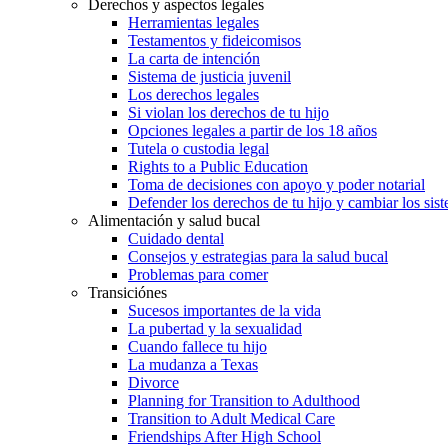
Derechos y aspectos legales
Herramientas legales
Testamentos y fideicomisos
La carta de intención
Sistema de justicia juvenil
Los derechos legales
Si violan los derechos de tu hijo
Opciones legales a partir de los 18 años
Tutela o custodia legal
Rights to a Public Education
Toma de decisiones con apoyo y poder notarial
Defender los derechos de tu hijo y cambiar los sis
Alimentación y salud bucal
Cuidado dental
Consejos y estrategias para la salud bucal
Problemas para comer
Transiciónes
Sucesos importantes de la vida
La pubertad y la sexualidad
Cuando fallece tu hijo
La mudanza a Texas
Divorce
Planning for Transition to Adulthood
Transition to Adult Medical Care
Friendships After High School