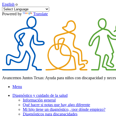
English
o
Powered by
Translate
Avancemos Juntos Texas: Ayuda para niños con discapacidad y neces
Menu
Diagnóstico y cuidado de la salud
Información general
Qué hacer si notas que hay algo diferente
Mi hijo tiene un diagnóstico, ¿por dónde empiezo?
Diagnósticos para discapacidades