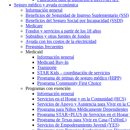
Seguro médico y ayuda económica
Información general
Beneficios de Seguridad de Ingreso Suplementario (SSI)
Beneficios del Seguro Social por Incapacidad (SSDI)
Medicare
Fondos y servicios a partir de los 18 años
Subsidios y otras fuentes de fondos
Ayuda con los costos de la electricidad
Preguntas frecuentes
Medicaid
Información general
Medicaid Buy-In
Transporte
STAR Kids – coordinación de servicios
Programa de primas de seguro médico (HIPP)
Programa Community First Choice
Programas con exención
Información general
Servicios en el Hogar y en la Comunidad (HCS)
Servicios de Apoyo y Asistencia para Vivir en l
Programa para Niños Médicamente Dependientes
Programa STAR+PLUS de Servicios en el Hogar
Programa de Texas para Vivir en Casa (TxHmL)
Servicios de Empoderamiento Juvenil (YES)