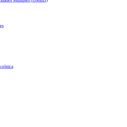
acidades Múltiples (DMBD)
es
 crónica