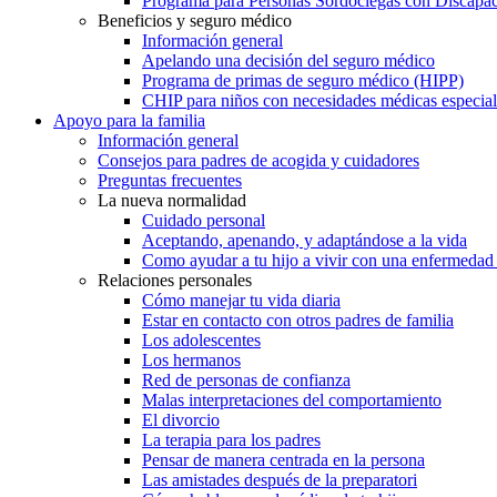
Programa para Personas Sordociegas con Discap
Beneficios y seguro médico
Información general
Apelando una decisión del seguro médico
Programa de primas de seguro médico (HIPP)
CHIP para niños con necesidades médicas especial
Apoyo para la familia
Información general
Consejos para padres de acogida y cuidadores
Preguntas frecuentes
La nueva normalidad
Cuidado personal
Aceptando, apenando, y adaptándose a la vida
Como ayudar a tu hijo a vivir con una enfermedad
Relaciones personales
Cómo manejar tu vida diaria
Estar en contacto con otros padres de familia
Los adolescentes
Los hermanos
Red de personas de confianza
Malas interpretaciones del comportamiento
El divorcio
La terapia para los padres
Pensar de manera centrada en la persona
Las amistades después de la preparatori