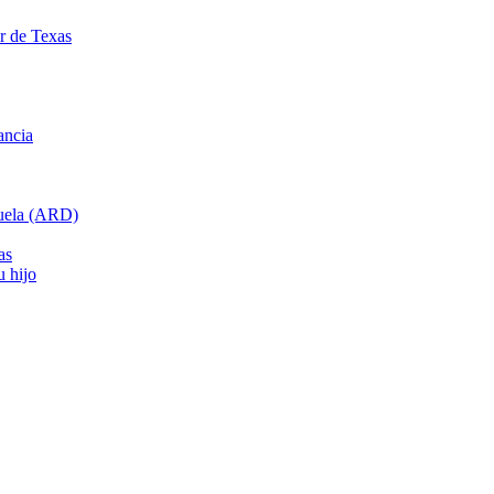
ar de Texas
ancia
cuela (ARD)
as
u hijo