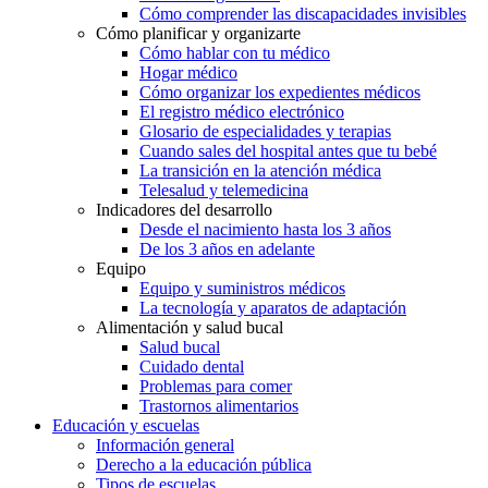
Cómo comprender las discapacidades invisibles
Cómo planificar y organizarte
Cómo hablar con tu médico
Hogar médico
Cómo organizar los expedientes médicos
El registro médico electrónico
Glosario de especialidades y terapias
Cuando sales del hospital antes que tu bebé
La transición en la atención médica
Telesalud y telemedicina
Indicadores del desarrollo
Desde el nacimiento hasta los 3 años
De los 3 años en adelante
Equipo
Equipo y suministros médicos
La tecnología y aparatos de adaptación
Alimentación y salud bucal
Salud bucal
Cuidado dental
Problemas para comer
Trastornos alimentarios
Educación y escuelas
Información general
Derecho a la educación pública
Tipos de escuelas