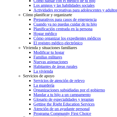
Cómo hablar con el médico de tu hijo
Los amigos y las habilidades sociales
Actividades recreativas para adolescentes y adulto
Cómo planificar y organizarte
Preparativos para casos de emergencia
Cuando ya no puedas cuidar de tu hijo
Planificación centrada en la persona
Hogar médico
Cómo organizar los expedientes médicos
El registro médico electrónico
Vivienda y situaciones familiares
Modificar tu hogar
Familias militares
Nuevas asignaciones
Habitantes de áreas rurales
La vivienda
Servicios de apoyo
Servicios de atención de relevo
La guardería
Organizaciones subsidiadas por el gobierno
Mandar a tu hijo a un campamento
Glosario de especialidades y terapias
Getting the Right Education Services
Atención de un ayudante personal
Programa Community First Choice