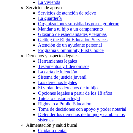
La vivienda
Servicios de apoyo
Servicios de atención de relevo
La guardería
Organizaciones subsidiadas por el gobierno
Mandar a tu hijo a un campamento
Glosario de especialidades y terapias
Getting the Right Education Services
Atención de un ayudante personal
Programa Community First Choice
Derechos y aspectos legales
Herramientas legales
Testamentos y fideicomisos
La carta de intención
Sistema de justicia juvenil
Los derechos legales
Si violan los derechos de tu hijo
Opciones legales a partir de los 18 años
Tutela o custodia legal
Rights to a Public Education
Toma de decisiones con apoyo y poder notarial
Defender los derechos de tu hijo y cambiar los
sistemas
Alimentación y salud bucal
Cuidado dental