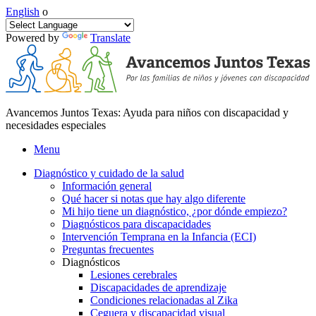
English
o
Powered by
Translate
Avancemos Juntos Texas: Ayuda para niños con discapacidad y
necesidades especiales
Menu
Diagnóstico y cuidado de la salud
Información general
Qué hacer si notas que hay algo diferente
Mi hijo tiene un diagnóstico, ¿por dónde empiezo?
Diagnósticos para discapacidades
Intervención Temprana en la Infancia (ECI)
Preguntas frecuentes
Diagnósticos
Lesiones cerebrales
Discapacidades de aprendizaje
Condiciones relacionadas al Zika
Ceguera y discapacidad visual