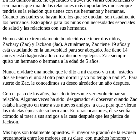
seminarios que una de las relaciones más importantes que siempre
tendrás es la relación que tienes con tus hermanos y hermanas.
Cuando tus padres se hayan ido, los que se quedan son usualmente
los hermanos. Esto aplica para los niños con necesidades especiales
de salud y las relaciones con sus hermanos.
Hemos sido extremadamente bendecidos de tener dos niños,
Zachary (Zac) y Jackson (Jac). Actualmente, Zac tiene 19 años y
está estudiando en la universidad para ser abogado. Jac tiene 14
años y está diagnosticado con autismo y epilepsia. Zac siempre
quiso un hermano o hermana a la edad de 5 años.
Nunca olvidaré una noche que le dijo a mi esposo y a mí, “ustedes
dos se tienen el uno al otro para dormir y yo no tengo a nadie”. Para
suerte de Zac, le concedimos su deseo alrededor un año después.
Con el paso de los años, ha sido interesante ver evolucionar su
relación. Algunas veces ha sido desgarrador el observar cuando Zac
estaba inseguro en traer a sus nuevos amigos a casa para que vieran
las rabietas épicas de su hermano. En otras ocasiones, él se sentía
cómodo al traer a sus amigos a la casa después que les platica de
Jackson.
Mis hijos son totalmente opuestos. El mayor se graduó de la escuela
preparatoria entre los mejores en su clase con muchos honores y