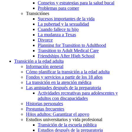
Consejos y estrategias para la salud bucal
Problemas para comer
Transiciónes
Sucesos importantes de la vida
La pubertad y la sexualidad
Cuando fallece tu hijo
La mudanza a Texas
Divorce
Planning for Transition to Adulthood
Transition to Adult Medical Care
Friendships After High School
Transición a la edad adulta
Información general
Cómo planificar la transición a la edad adulta
Fondos y servicios a partir de los 18 años
La transición en la atención médica
Las amistades después de la preparatoria
Actividades recreativas para adolescentes y
adultos con discapacidades
Historias personales
Preguntas frecuentes
Hijos adultos: Garantizar el apoyo
Estudios universitarios y vida profesional
Transición de la escuela pública
Estudios después de la preparatoria