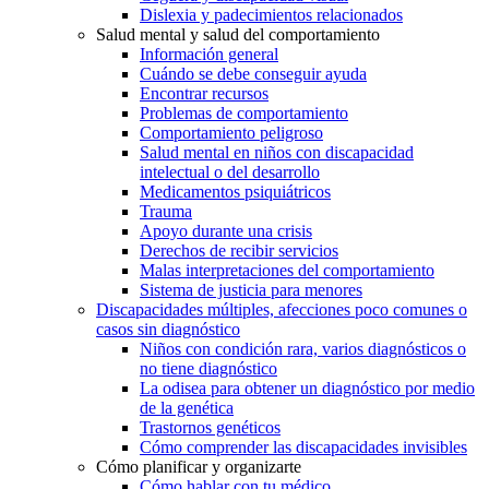
Dislexia y padecimientos relacionados
Salud mental y salud del comportamiento
Información general
Cuándo se debe conseguir ayuda
Encontrar recursos
Problemas de comportamiento
Comportamiento peligroso
Salud mental en niños con discapacidad
intelectual o del desarrollo
Medicamentos psiquiátricos
Trauma
Apoyo durante una crisis
Derechos de recibir servicios
Malas interpretaciones del comportamiento
Sistema de justicia para menores
Discapacidades múltiples, afecciones poco comunes o
casos sin diagnóstico
Niños con condición rara, varios diagnósticos o
no tiene diagnóstico
La odisea para obtener un diagnóstico por medio
de la genética
Trastornos genéticos
Cómo comprender las discapacidades invisibles
Cómo planificar y organizarte
Cómo hablar con tu médico