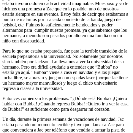
estaba involucrado en cada actividad imaginable. Mi esposo y yo le
hicimos una promesa a Zac que en lo posible, uno de nosotros
estaría siempre en sus eventos. Estoy feliz de decir que estábamos a
punto de matarnos por ir a cada concierto de la banda, juego de
béisbol, etc. Fuimos lo suficientemente bendecidos y poder
alternarnos para cumplir nuestra promesa, ya que sabemos que los
hermanos, a menudo son pasados por alto en una familia con un
niño con discapacidad.
Para lo que no estaba preparada, fue para la terrible transición de la
escuela preparatoria a la universidad. No solamente por nosotros
sino también por Jackson. Lo llevamos a ver la universidad de su
hermano. Pero era difícil ayudarle a entender que “Bubba” no
estaría ya aquí. “Bubba” viene a casa en navidad y ellos juegan
lucha libre, se abrazan y juegan con espadas laser (porque Jac tiene
un hermano mayor maravilloso) y luego el chico universitario
regresa a clases a la universidad.
Entonces comienzan los problemas. “¿Dónde está Bubba? ¡Quiero
hablar con Bubba! ¿Cuándo regresa Bubba! ¡Quiero ir a ver la casa
de Bubba!” es suficiente como para desgarrar mi corazón.
Un día, durante la primera semana de vacaciones de navidad, Jac
estaba pasando un momento terrible y tuve que llamar a Zac para
que convenciera a Jac por teléfono que vendría a armar la pista de