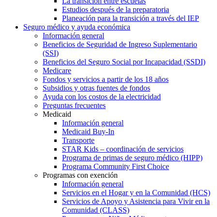
La transición entre escuelas
Estudios después de la preparatoria
Planeación para la transición a través del IEP
Seguro médico y ayuda económica
Información general
Beneficios de Seguridad de Ingreso Suplementario
(SSI)
Beneficios del Seguro Social por Incapacidad (SSDI)
Medicare
Fondos y servicios a partir de los 18 años
Subsidios y otras fuentes de fondos
Ayuda con los costos de la electricidad
Preguntas frecuentes
Medicaid
Información general
Medicaid Buy-In
Transporte
STAR Kids – coordinación de servicios
Programa de primas de seguro médico (HIPP)
Programa Community First Choice
Programas con exención
Información general
Servicios en el Hogar y en la Comunidad (HCS)
Servicios de Apoyo y Asistencia para Vivir en la
Comunidad (CLASS)