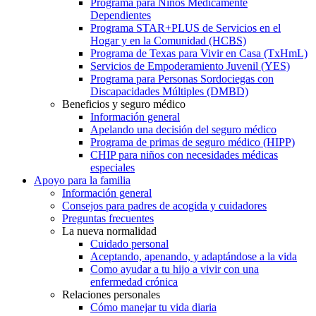
Programa para Niños Médicamente
Dependientes
Programa STAR+PLUS de Servicios en el
Hogar y en la Comunidad (HCBS)
Programa de Texas para Vivir en Casa (TxHmL)
Servicios de Empoderamiento Juvenil (YES)
Programa para Personas Sordociegas con
Discapacidades Múltiples (DMBD)
Beneficios y seguro médico
Información general
Apelando una decisión del seguro médico
Programa de primas de seguro médico (HIPP)
CHIP para niños con necesidades médicas
especiales
Apoyo para la familia
Información general
Consejos para padres de acogida y cuidadores
Preguntas frecuentes
La nueva normalidad
Cuidado personal
Aceptando, apenando, y adaptándose a la vida
Como ayudar a tu hijo a vivir con una
enfermedad crónica
Relaciones personales
Cómo manejar tu vida diaria