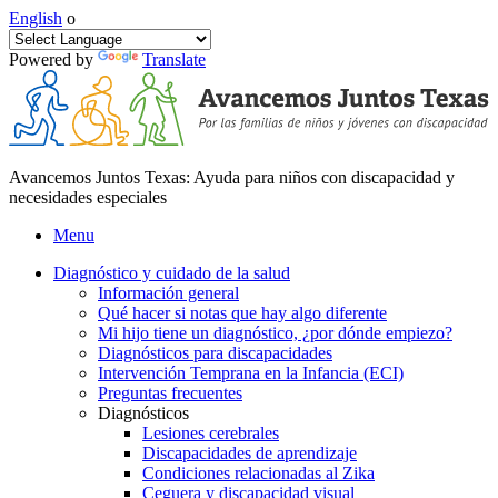
English
o
Powered by
Translate
Avancemos Juntos Texas: Ayuda para niños con discapacidad y
necesidades especiales
Menu
Diagnóstico y cuidado de la salud
Información general
Qué hacer si notas que hay algo diferente
Mi hijo tiene un diagnóstico, ¿por dónde empiezo?
Diagnósticos para discapacidades
Intervención Temprana en la Infancia (ECI)
Preguntas frecuentes
Diagnósticos
Lesiones cerebrales
Discapacidades de aprendizaje
Condiciones relacionadas al Zika
Ceguera y discapacidad visual