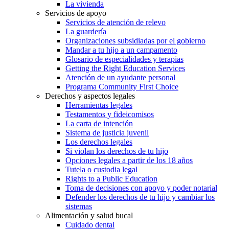
La vivienda
Servicios de apoyo
Servicios de atención de relevo
La guardería
Organizaciones subsidiadas por el gobierno
Mandar a tu hijo a un campamento
Glosario de especialidades y terapias
Getting the Right Education Services
Atención de un ayudante personal
Programa Community First Choice
Derechos y aspectos legales
Herramientas legales
Testamentos y fideicomisos
La carta de intención
Sistema de justicia juvenil
Los derechos legales
Si violan los derechos de tu hijo
Opciones legales a partir de los 18 años
Tutela o custodia legal
Rights to a Public Education
Toma de decisiones con apoyo y poder notarial
Defender los derechos de tu hijo y cambiar los
sistemas
Alimentación y salud bucal
Cuidado dental