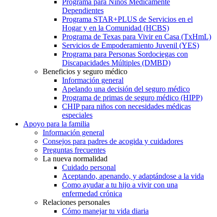
Programa para Niños Médicamente
Dependientes
Programa STAR+PLUS de Servicios en el
Hogar y en la Comunidad (HCBS)
Programa de Texas para Vivir en Casa (TxHmL)
Servicios de Empoderamiento Juvenil (YES)
Programa para Personas Sordociegas con
Discapacidades Múltiples (DMBD)
Beneficios y seguro médico
Información general
Apelando una decisión del seguro médico
Programa de primas de seguro médico (HIPP)
CHIP para niños con necesidades médicas
especiales
Apoyo para la familia
Información general
Consejos para padres de acogida y cuidadores
Preguntas frecuentes
La nueva normalidad
Cuidado personal
Aceptando, apenando, y adaptándose a la vida
Como ayudar a tu hijo a vivir con una
enfermedad crónica
Relaciones personales
Cómo manejar tu vida diaria