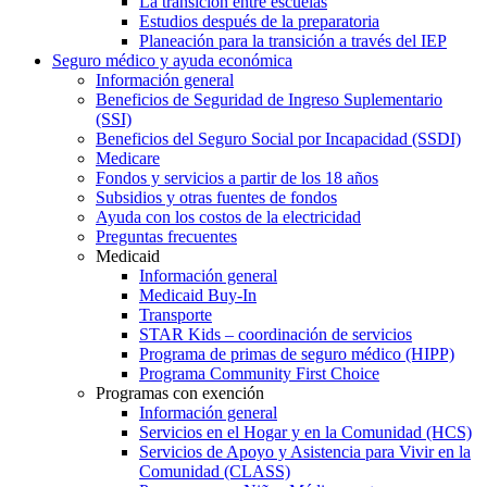
La transición entre escuelas
Estudios después de la preparatoria
Planeación para la transición a través del IEP
Seguro médico y ayuda económica
Información general
Beneficios de Seguridad de Ingreso Suplementario
(SSI)
Beneficios del Seguro Social por Incapacidad (SSDI)
Medicare
Fondos y servicios a partir de los 18 años
Subsidios y otras fuentes de fondos
Ayuda con los costos de la electricidad
Preguntas frecuentes
Medicaid
Información general
Medicaid Buy-In
Transporte
STAR Kids – coordinación de servicios
Programa de primas de seguro médico (HIPP)
Programa Community First Choice
Programas con exención
Información general
Servicios en el Hogar y en la Comunidad (HCS)
Servicios de Apoyo y Asistencia para Vivir en la
Comunidad (CLASS)