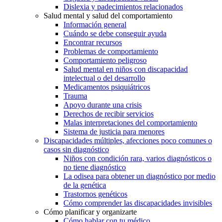
Dislexia y padecimientos relacionados
Salud mental y salud del comportamiento
Información general
Cuándo se debe conseguir ayuda
Encontrar recursos
Problemas de comportamiento
Comportamiento peligroso
Salud mental en niños con discapacidad
intelectual o del desarrollo
Medicamentos psiquiátricos
Trauma
Apoyo durante una crisis
Derechos de recibir servicios
Malas interpretaciones del comportamiento
Sistema de justicia para menores
Discapacidades múltiples, afecciones poco comunes o
casos sin diagnóstico
Niños con condición rara, varios diagnósticos o
no tiene diagnóstico
La odisea para obtener un diagnóstico por medio
de la genética
Trastornos genéticos
Cómo comprender las discapacidades invisibles
Cómo planificar y organizarte
Cómo hablar con tu médico