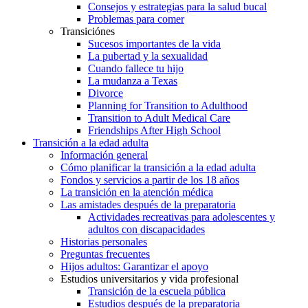
Consejos y estrategias para la salud bucal
Problemas para comer
Transiciónes
Sucesos importantes de la vida
La pubertad y la sexualidad
Cuando fallece tu hijo
La mudanza a Texas
Divorce
Planning for Transition to Adulthood
Transition to Adult Medical Care
Friendships After High School
Transición a la edad adulta
Información general
Cómo planificar la transición a la edad adulta
Fondos y servicios a partir de los 18 años
La transición en la atención médica
Las amistades después de la preparatoria
Actividades recreativas para adolescentes y
adultos con discapacidades
Historias personales
Preguntas frecuentes
Hijos adultos: Garantizar el apoyo
Estudios universitarios y vida profesional
Transición de la escuela pública
Estudios después de la preparatoria