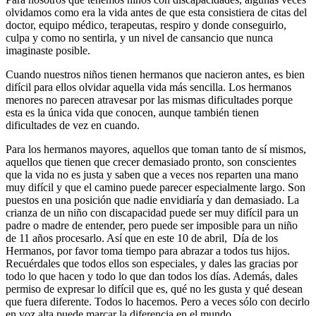
olvidamos como era la vida antes de que esta consistiera de citas del
doctor, equipo médico, terapeutas, respiro y donde conseguirlo,
culpa y como no sentirla, y un nivel de cansancio que nunca
imaginaste posible.
Cuando nuestros niños tienen hermanos que nacieron antes, es bien
difícil para ellos olvidar aquella vida más sencilla. Los hermanos
menores no parecen atravesar por las mismas dificultades porque
esta es la única vida que conocen, aunque también tienen
dificultades de vez en cuando.
Para los hermanos mayores, aquellos que toman tanto de sí mismos,
aquellos que tienen que crecer demasiado pronto, son conscientes
que la vida no es justa y saben que a veces nos reparten una mano
muy difícil y que el camino puede parecer especialmente largo. Son
puestos en una posición que nadie envidiaría y dan demasiado. La
crianza de un niño con discapacidad puede ser muy difícil para un
padre o madre de entender, pero puede ser imposible para un niño
de 11 años procesarlo. Así que en este 10 de abril, Día de los
Hermanos, por favor toma tiempo para abrazar a todos tus hijos.
Recuérdales que todos ellos son especiales, y dales las gracias por
todo lo que hacen y todo lo que dan todos los días. Además, dales
permiso de expresar lo difícil que es, qué no les gusta y qué desean
que fuera diferente. Todos lo hacemos. Pero a veces sólo con decirlo
en voz alta puede marcar la diferencia en el mundo.