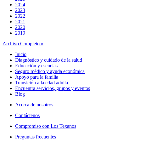
2024
2023
2022
2021
2020
2019
Archivo Completo »
Inicio
Diagnóstico y cuidado de la salud
Educación y escuelas
Seguro médico y ayuda económica
Apoyo para la familia
Transición a la edad adulta
Encuentra servicios, grupos y eventos
Blog
Acerca de nosotros
Contáctenos
Compromiso con Los Texanos
Preguntas frecuentes