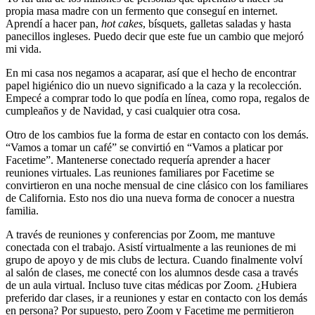
propia masa madre con un fermento que conseguí en internet.
Aprendí a hacer pan,
hot cakes
, bísquets, galletas saladas y hasta
panecillos ingleses. Puedo decir que este fue un cambio que mejoró
mi vida.
En mi casa nos negamos a acaparar, así que el hecho de encontrar
papel higiénico dio un nuevo significado a la caza y la recolección.
Empecé a comprar todo lo que podía en línea, como ropa, regalos de
cumpleaños y de Navidad, y casi cualquier otra cosa.
Otro de los cambios fue la forma de estar en contacto con los demás.
“Vamos a tomar un café” se convirtió en “Vamos a platicar por
Facetime”. Mantenerse conectado requería aprender a hacer
reuniones virtuales. Las reuniones familiares por Facetime se
convirtieron en una noche mensual de cine clásico con los familiares
de California. Esto nos dio una nueva forma de conocer a nuestra
familia.
A través de reuniones y conferencias por Zoom, me mantuve
conectada con el trabajo. Asistí virtualmente a las reuniones de mi
grupo de apoyo y de mis clubs de lectura. Cuando finalmente volví
al salón de clases, me conecté con los alumnos desde casa a través
de un aula virtual. Incluso tuve citas médicas por Zoom. ¿Hubiera
preferido dar clases, ir a reuniones y estar en contacto con los demás
en persona? Por supuesto, pero Zoom y Facetime me permitieron