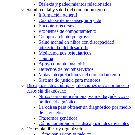
Dislexia y padecimientos relacionados
Salud mental y salud del comportamiento
Información general
Cuándo se debe conseguir ayuda
Encontrar recursos
Problemas de comportamiento
Comportamiento peligroso
Salud mental en niños con discapacidad
intelectual o del desarrollo
Medicamentos psiquiátricos
Trauma
Apoyo durante una crisis
Derechos de recibir servicios
Malas interpretaciones del comportamiento
Sistema de justicia para menores
Discapacidades múltiples, afecciones poco comunes o
casos sin diagnóstico
Niños con condición rara, varios diagnósticos o
no tiene diagnóstico
La odisea para obtener un diagnóstico por medio
de la genética
Trastornos genéticos
Cómo comprender las discapacidades invisibles
Cómo planificar y organizarte
Cómo hablar con tu médico