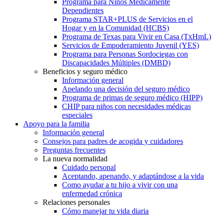
Programa para Niños Médicamente
Dependientes
Programa STAR+PLUS de Servicios en el
Hogar y en la Comunidad (HCBS)
Programa de Texas para Vivir en Casa (TxHmL)
Servicios de Empoderamiento Juvenil (YES)
Programa para Personas Sordociegas con
Discapacidades Múltiples (DMBD)
Beneficios y seguro médico
Información general
Apelando una decisión del seguro médico
Programa de primas de seguro médico (HIPP)
CHIP para niños con necesidades médicas
especiales
Apoyo para la familia
Información general
Consejos para padres de acogida y cuidadores
Preguntas frecuentes
La nueva normalidad
Cuidado personal
Aceptando, apenando, y adaptándose a la vida
Como ayudar a tu hijo a vivir con una
enfermedad crónica
Relaciones personales
Cómo manejar tu vida diaria