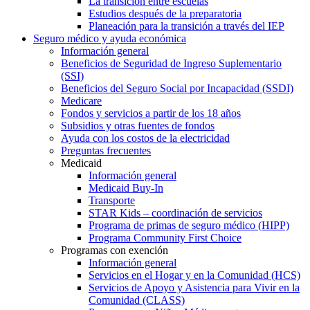
La transición entre escuelas
Estudios después de la preparatoria
Planeación para la transición a través del IEP
Seguro médico y ayuda económica
Información general
Beneficios de Seguridad de Ingreso Suplementario
(SSI)
Beneficios del Seguro Social por Incapacidad (SSDI)
Medicare
Fondos y servicios a partir de los 18 años
Subsidios y otras fuentes de fondos
Ayuda con los costos de la electricidad
Preguntas frecuentes
Medicaid
Información general
Medicaid Buy-In
Transporte
STAR Kids – coordinación de servicios
Programa de primas de seguro médico (HIPP)
Programa Community First Choice
Programas con exención
Información general
Servicios en el Hogar y en la Comunidad (HCS)
Servicios de Apoyo y Asistencia para Vivir en la
Comunidad (CLASS)