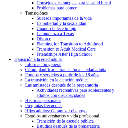
Consejos y estrategias para la salud bucal
Problemas para comer
Transiciónes
Sucesos importantes de la vida
La pubertad y la sexualidad
Cuando fallece tu hijo
La mudanza a Texas
Divorce
Planning for Transition to Adulthood
Transition to Adult Medical Care
Friendships After High School
Transición a la edad adulta
Información general
Cómo planificar la transición a la edad adulta
Fondos y servicios a partir de los 18 años
La transición en la atención médica
Las amistades después de la preparatoria
Actividades recreativas para adolescentes y
adultos con discapacidades
Historias personales
Preguntas frecuentes
Hijos adultos: Garantizar el apoyo
Estudios universitarios y vida profesional
Transición de la escuela pública
Estudios después de la preparatoria