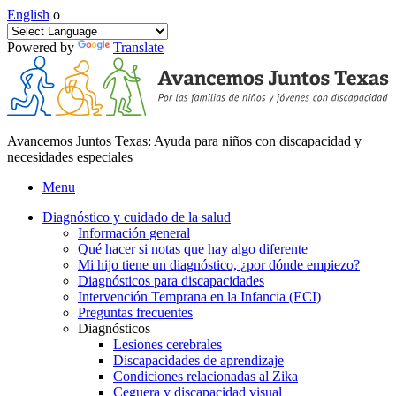
English
o
Powered by
Translate
Avancemos Juntos Texas: Ayuda para niños con discapacidad y
necesidades especiales
Menu
Diagnóstico y cuidado de la salud
Información general
Qué hacer si notas que hay algo diferente
Mi hijo tiene un diagnóstico, ¿por dónde empiezo?
Diagnósticos para discapacidades
Intervención Temprana en la Infancia (ECI)
Preguntas frecuentes
Diagnósticos
Lesiones cerebrales
Discapacidades de aprendizaje
Condiciones relacionadas al Zika
Ceguera y discapacidad visual