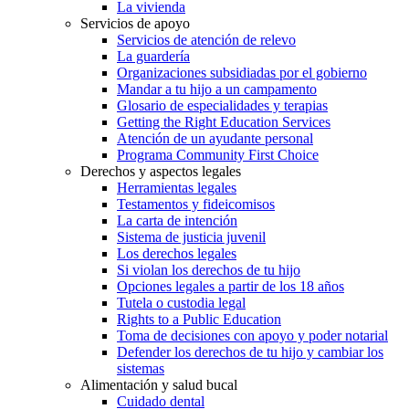
La vivienda
Servicios de apoyo
Servicios de atención de relevo
La guardería
Organizaciones subsidiadas por el gobierno
Mandar a tu hijo a un campamento
Glosario de especialidades y terapias
Getting the Right Education Services
Atención de un ayudante personal
Programa Community First Choice
Derechos y aspectos legales
Herramientas legales
Testamentos y fideicomisos
La carta de intención
Sistema de justicia juvenil
Los derechos legales
Si violan los derechos de tu hijo
Opciones legales a partir de los 18 años
Tutela o custodia legal
Rights to a Public Education
Toma de decisiones con apoyo y poder notarial
Defender los derechos de tu hijo y cambiar los
sistemas
Alimentación y salud bucal
Cuidado dental