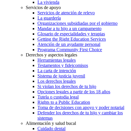
La vivienda
Servicios de apoyo
Servicios de atención de relevo
La guardería
Organizaciones subsidiadas por el gobierno
Mandar a tu hijo a un campamento
Glosario de especialidades y terapias
Getting the Right Education Services
Atención de un ayudante personal
Programa Community First Choice
Derechos y aspectos legales
Herramientas legales
Testamentos y fideicomisos
La carta de intención
Sistema de justicia juvenil
Los derechos legales
Si violan los derechos de tu hijo
Opciones legales a partir de los 18 años
Tutela o custodia legal
Rights to a Public Education
Toma de decisiones con apoyo y poder notarial
Defender los derechos de tu hijo y cambiar los
sistemas
Alimentación y salud bucal
Cuidado dental