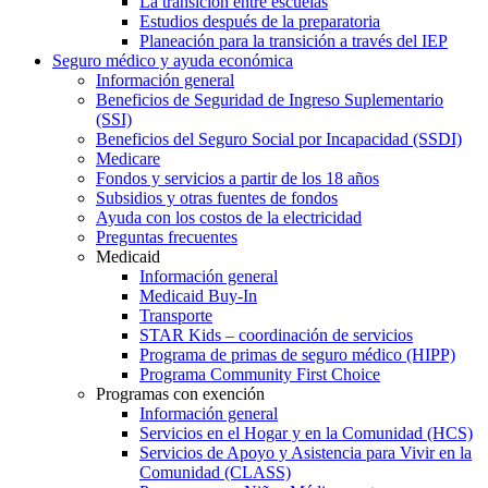
La transición entre escuelas
Estudios después de la preparatoria
Planeación para la transición a través del IEP
Seguro médico y ayuda económica
Información general
Beneficios de Seguridad de Ingreso Suplementario
(SSI)
Beneficios del Seguro Social por Incapacidad (SSDI)
Medicare
Fondos y servicios a partir de los 18 años
Subsidios y otras fuentes de fondos
Ayuda con los costos de la electricidad
Preguntas frecuentes
Medicaid
Información general
Medicaid Buy-In
Transporte
STAR Kids – coordinación de servicios
Programa de primas de seguro médico (HIPP)
Programa Community First Choice
Programas con exención
Información general
Servicios en el Hogar y en la Comunidad (HCS)
Servicios de Apoyo y Asistencia para Vivir en la
Comunidad (CLASS)