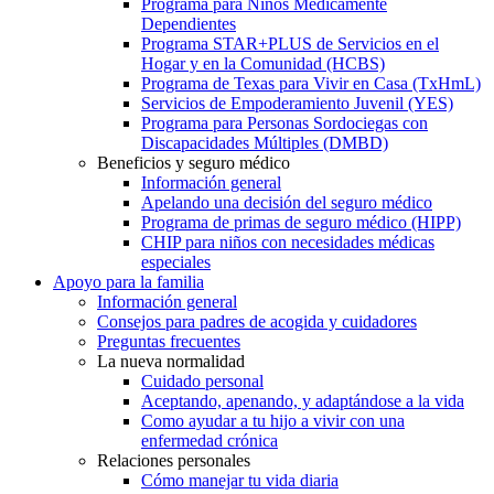
Programa para Niños Médicamente
Dependientes
Programa STAR+PLUS de Servicios en el
Hogar y en la Comunidad (HCBS)
Programa de Texas para Vivir en Casa (TxHmL)
Servicios de Empoderamiento Juvenil (YES)
Programa para Personas Sordociegas con
Discapacidades Múltiples (DMBD)
Beneficios y seguro médico
Información general
Apelando una decisión del seguro médico
Programa de primas de seguro médico (HIPP)
CHIP para niños con necesidades médicas
especiales
Apoyo para la familia
Información general
Consejos para padres de acogida y cuidadores
Preguntas frecuentes
La nueva normalidad
Cuidado personal
Aceptando, apenando, y adaptándose a la vida
Como ayudar a tu hijo a vivir con una
enfermedad crónica
Relaciones personales
Cómo manejar tu vida diaria