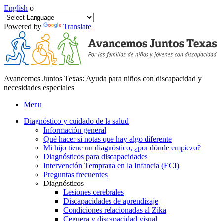
English
o
Powered by
Translate
Avancemos Juntos Texas: Ayuda para niños con discapacidad y
necesidades especiales
Menu
Diagnóstico y cuidado de la salud
Información general
Qué hacer si notas que hay algo diferente
Mi hijo tiene un diagnóstico, ¿por dónde empiezo?
Diagnósticos para discapacidades
Intervención Temprana en la Infancia (ECI)
Preguntas frecuentes
Diagnósticos
Lesiones cerebrales
Discapacidades de aprendizaje
Condiciones relacionadas al Zika
Ceguera y discapacidad visual