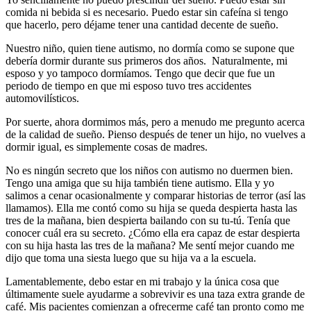
comida ni bebida si es necesario. Puedo estar sin cafeína si tengo
que hacerlo, pero déjame tener una cantidad decente de sueño.
Nuestro niño, quien tiene autismo, no dormía como se supone que
debería dormir durante sus primeros dos años. Naturalmente, mi
esposo y yo tampoco dormíamos. Tengo que decir que fue un
periodo de tiempo en que mi esposo tuvo tres accidentes
automovilísticos.
Por suerte, ahora dormimos más, pero a menudo me pregunto acerca
de la calidad de sueño. Pienso después de tener un hijo, no vuelves a
dormir igual, es simplemente cosas de madres.
No es ningún secreto que los niños con autismo no duermen bien.
Tengo una amiga que su hija también tiene autismo. Ella y yo
salimos a cenar ocasionalmente y comparar historias de terror (así las
llamamos). Ella me contó como su hija se queda despierta hasta las
tres de la mañana, bien despierta bailando con su tu-tú. Tenía que
conocer cuál era su secreto. ¿Cómo ella era capaz de estar despierta
con su hija hasta las tres de la mañana? Me sentí mejor cuando me
dijo que toma una siesta luego que su hija va a la escuela.
Lamentablemente, debo estar en mi trabajo y la única cosa que
últimamente suele ayudarme a sobrevivir es una taza extra grande de
café. Mis pacientes comienzan a ofrecerme café tan pronto como me