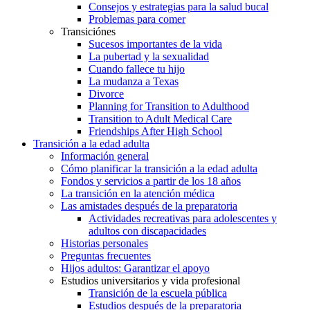
Consejos y estrategias para la salud bucal
Problemas para comer
Transiciónes
Sucesos importantes de la vida
La pubertad y la sexualidad
Cuando fallece tu hijo
La mudanza a Texas
Divorce
Planning for Transition to Adulthood
Transition to Adult Medical Care
Friendships After High School
Transición a la edad adulta
Información general
Cómo planificar la transición a la edad adulta
Fondos y servicios a partir de los 18 años
La transición en la atención médica
Las amistades después de la preparatoria
Actividades recreativas para adolescentes y
adultos con discapacidades
Historias personales
Preguntas frecuentes
Hijos adultos: Garantizar el apoyo
Estudios universitarios y vida profesional
Transición de la escuela pública
Estudios después de la preparatoria