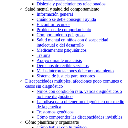
Dislexia y padecimientos relacionados
Salud mental y salud del comportamiento
Información general
Cuándo se debe conseguir ayuda
Encontrar recursos
Problemas de comportamiento
Comportamiento peligroso
Salud mental en niños con discapacidad
intelectual o del desarrollo
Medicamentos psiquiátricos
Trauma
Apoyo durante una crisis
Derechos de recibir servicios
Malas interpretaciones del comportamiento
Sistema de justicia para menores
Discapacidades múltiples, afecciones poco comunes o
casos sin diagnóstico
Niños con condición rara, varios diagnósticos o
no tiene diagnóstico
La odisea para obtener un diagnóstico por medio
de la genética
Trastornos genéticos
Cómo comprender las discapacidades invisibles
Cómo planificar y organizarte
Cómo hablar con tu médico