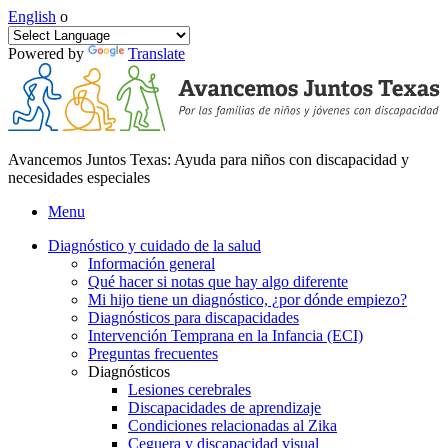
English
o
Powered by
Translate
Avancemos Juntos Texas: Ayuda para niños con discapacidad y
necesidades especiales
Menu
Diagnóstico y cuidado de la salud
Información general
Qué hacer si notas que hay algo diferente
Mi hijo tiene un diagnóstico, ¿por dónde empiezo?
Diagnósticos para discapacidades
Intervención Temprana en la Infancia (ECI)
Preguntas frecuentes
Diagnósticos
Lesiones cerebrales
Discapacidades de aprendizaje
Condiciones relacionadas al Zika
Ceguera y discapacidad visual