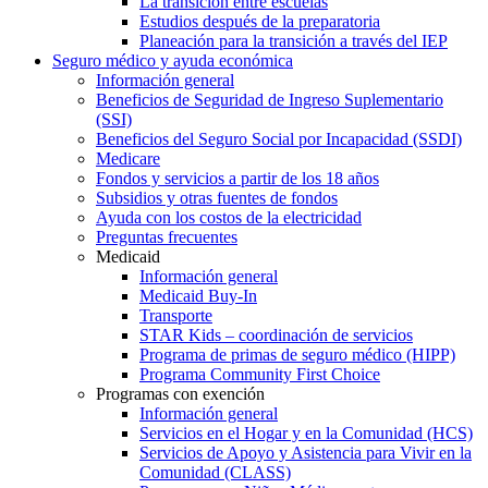
La transición entre escuelas
Estudios después de la preparatoria
Planeación para la transición a través del IEP
Seguro médico y ayuda económica
Información general
Beneficios de Seguridad de Ingreso Suplementario
(SSI)
Beneficios del Seguro Social por Incapacidad (SSDI)
Medicare
Fondos y servicios a partir de los 18 años
Subsidios y otras fuentes de fondos
Ayuda con los costos de la electricidad
Preguntas frecuentes
Medicaid
Información general
Medicaid Buy-In
Transporte
STAR Kids – coordinación de servicios
Programa de primas de seguro médico (HIPP)
Programa Community First Choice
Programas con exención
Información general
Servicios en el Hogar y en la Comunidad (HCS)
Servicios de Apoyo y Asistencia para Vivir en la
Comunidad (CLASS)