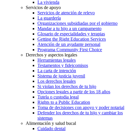
La vivienda
Servicios de apoyo
Servicios de atención de relevo
La guardería
Organizaciones subsidiadas por el gobierno
Mandar a tu hijo a un campamento
Glosario de especialidades y terapias
Getting the Right Education Services
Atención de un ayudante personal
Programa Community First Choice
Derechos y aspectos legales
Herramientas legales
Testamentos y fideicomisos
La carta de intención
Sistema de justicia juvenil
Los derechos legales
Si violan los derechos de tu hijo
Opciones legales a partir de los 18 años
Tutela o custodia legal
Rights to a Public Education
Toma de decisiones con apoyo y poder notarial
Defender los derechos de tu hijo y cambiar los
sistemas
Alimentación y salud bucal
Cuidado dental