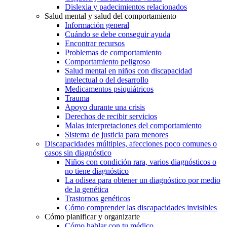
Dislexia y padecimientos relacionados
Salud mental y salud del comportamiento
Información general
Cuándo se debe conseguir ayuda
Encontrar recursos
Problemas de comportamiento
Comportamiento peligroso
Salud mental en niños con discapacidad
intelectual o del desarrollo
Medicamentos psiquiátricos
Trauma
Apoyo durante una crisis
Derechos de recibir servicios
Malas interpretaciones del comportamiento
Sistema de justicia para menores
Discapacidades múltiples, afecciones poco comunes o
casos sin diagnóstico
Niños con condición rara, varios diagnósticos o
no tiene diagnóstico
La odisea para obtener un diagnóstico por medio
de la genética
Trastornos genéticos
Cómo comprender las discapacidades invisibles
Cómo planificar y organizarte
Cómo hablar con tu médico