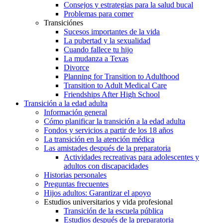
Consejos y estrategias para la salud bucal
Problemas para comer
Transiciónes
Sucesos importantes de la vida
La pubertad y la sexualidad
Cuando fallece tu hijo
La mudanza a Texas
Divorce
Planning for Transition to Adulthood
Transition to Adult Medical Care
Friendships After High School
Transición a la edad adulta
Información general
Cómo planificar la transición a la edad adulta
Fondos y servicios a partir de los 18 años
La transición en la atención médica
Las amistades después de la preparatoria
Actividades recreativas para adolescentes y
adultos con discapacidades
Historias personales
Preguntas frecuentes
Hijos adultos: Garantizar el apoyo
Estudios universitarios y vida profesional
Transición de la escuela pública
Estudios después de la preparatoria