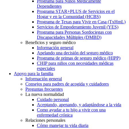
Programa para Niños Médicamente
Dependientes
Programa STAR+PLUS de Servicios en el
Hogar y en la Comunidad (HCBS)
Programa de Texas para Vivir en Casa (TxHmL)
Servicios de Empoderamiento Juvenil (YES)
Programa para Personas Sordociegas con
Discapacidades Múltiples (DMBD)
Beneficios y seguro médico
Información general
Apelando una decisión del seguro médico
Programa de primas de seguro médico (HIPP)
CHIP para niños con necesidades médicas
especiales
Apoyo para la familia
Información general
Consejos para padres de acogida y cuidadores
Preguntas frecuentes
La nueva normalidad
Cuidado personal
Aceptando, apenando, y adaptándose a la vida
Como ayudar a tu hijo a vivir con una
enfermedad crónica
Relaciones personales
Cómo manejar tu vida diaria