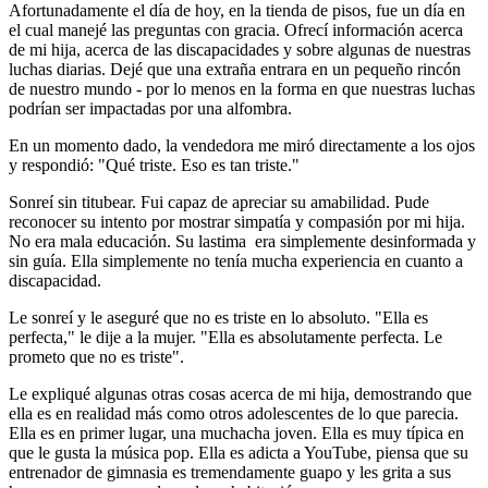
Afortunadamente el día de hoy, en la tienda de pisos, fue un día en
el cual manejé las preguntas con gracia. Ofrecí información acerca
de mi hija, acerca de las discapacidades y sobre algunas de nuestras
luchas diarias. Dejé que una extraña entrara en un pequeño rincón
de nuestro mundo - por lo menos en la forma en que nuestras luchas
podrían ser impactadas por una alfombra.
En un momento dado, la vendedora me miró directamente a los ojos
y respondió: "Qué triste. Eso es tan triste."
Sonreí sin titubear. Fui capaz de apreciar su amabilidad. Pude
reconocer su intento por mostrar simpatía y compasión por mi hija.
No era mala educación. Su lastima era simplemente desinformada y
sin guía. Ella simplemente no tenía mucha experiencia en cuanto a
discapacidad.
Le sonreí y le aseguré que no es triste en lo absoluto. "Ella es
perfecta," le dije a la mujer. "Ella es absolutamente perfecta. Le
prometo que no es triste".
Le expliqué algunas otras cosas acerca de mi hija, demostrando que
ella es en realidad más como otros adolescentes de lo que parecia.
Ella es en primer lugar, una muchacha joven. Ella es muy típica en
que le gusta la música pop. Ella es adicta a YouTube, piensa que su
entrenador de gimnasia es tremendamente guapo y les grita a sus