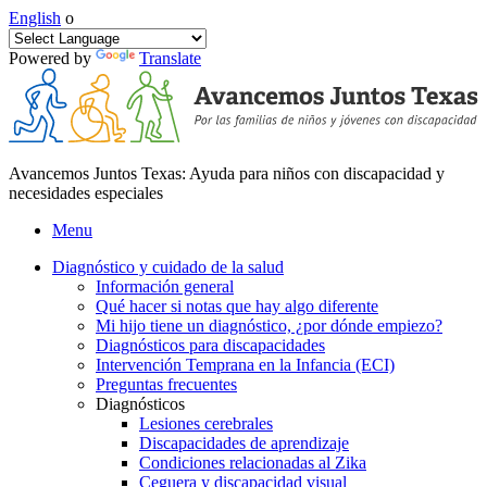
English
o
Powered by
Translate
Avancemos Juntos Texas: Ayuda para niños con discapacidad y
necesidades especiales
Menu
Diagnóstico y cuidado de la salud
Información general
Qué hacer si notas que hay algo diferente
Mi hijo tiene un diagnóstico, ¿por dónde empiezo?
Diagnósticos para discapacidades
Intervención Temprana en la Infancia (ECI)
Preguntas frecuentes
Diagnósticos
Lesiones cerebrales
Discapacidades de aprendizaje
Condiciones relacionadas al Zika
Ceguera y discapacidad visual