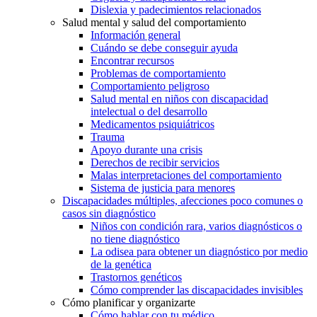
Dislexia y padecimientos relacionados
Salud mental y salud del comportamiento
Información general
Cuándo se debe conseguir ayuda
Encontrar recursos
Problemas de comportamiento
Comportamiento peligroso
Salud mental en niños con discapacidad
intelectual o del desarrollo
Medicamentos psiquiátricos
Trauma
Apoyo durante una crisis
Derechos de recibir servicios
Malas interpretaciones del comportamiento
Sistema de justicia para menores
Discapacidades múltiples, afecciones poco comunes o
casos sin diagnóstico
Niños con condición rara, varios diagnósticos o
no tiene diagnóstico
La odisea para obtener un diagnóstico por medio
de la genética
Trastornos genéticos
Cómo comprender las discapacidades invisibles
Cómo planificar y organizarte
Cómo hablar con tu médico