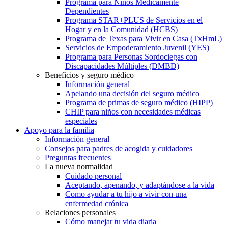
Programa para Niños Médicamente
Dependientes
Programa STAR+PLUS de Servicios en el
Hogar y en la Comunidad (HCBS)
Programa de Texas para Vivir en Casa (TxHmL)
Servicios de Empoderamiento Juvenil (YES)
Programa para Personas Sordociegas con
Discapacidades Múltiples (DMBD)
Beneficios y seguro médico
Información general
Apelando una decisión del seguro médico
Programa de primas de seguro médico (HIPP)
CHIP para niños con necesidades médicas
especiales
Apoyo para la familia
Información general
Consejos para padres de acogida y cuidadores
Preguntas frecuentes
La nueva normalidad
Cuidado personal
Aceptando, apenando, y adaptándose a la vida
Como ayudar a tu hijo a vivir con una
enfermedad crónica
Relaciones personales
Cómo manejar tu vida diaria