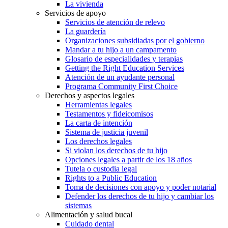
La vivienda
Servicios de apoyo
Servicios de atención de relevo
La guardería
Organizaciones subsidiadas por el gobierno
Mandar a tu hijo a un campamento
Glosario de especialidades y terapias
Getting the Right Education Services
Atención de un ayudante personal
Programa Community First Choice
Derechos y aspectos legales
Herramientas legales
Testamentos y fideicomisos
La carta de intención
Sistema de justicia juvenil
Los derechos legales
Si violan los derechos de tu hijo
Opciones legales a partir de los 18 años
Tutela o custodia legal
Rights to a Public Education
Toma de decisiones con apoyo y poder notarial
Defender los derechos de tu hijo y cambiar los
sistemas
Alimentación y salud bucal
Cuidado dental