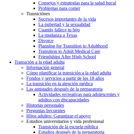
Consejos y estrategias para la salud bucal
Problemas para comer
Transiciónes
Sucesos importantes de la vida
La pubertad y la sexualidad
Cuando fallece tu hijo
La mudanza a Texas
Divorce
Planning for Transition to Adulthood
Transition to Adult Medical Care
Friendships After High School
Transición a la edad adulta
Información general
Cómo planificar la transición a la edad adulta
Fondos y servicios a partir de los 18 años
La transición en la atención médica
Las amistades después de la preparatoria
Actividades recreativas para adolescentes y
adultos con discapacidades
Historias personales
Preguntas frecuentes
Hijos adultos: Garantizar el apoyo
Estudios universitarios y vida profesional
Transición de la escuela pública
Estudios después de la preparatoria