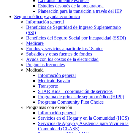
La transición entre escuelas
Estudios después de la preparatoria
Planeación para la transición a través del IEP
Seguro médico y ayuda económica
Información general
Beneficios de Seguridad de Ingreso Suplementario
(SSI)
Beneficios del Seguro Social por Incapacidad (SSDI)
Medicare
Fondos y servicios a partir de los 18 años
Subsidios y otras fuentes de fondos
Ayuda con los costos de la electricidad
Preguntas frecuentes
Medicaid
Información general
Medicaid Buy-In
Transporte
STAR Kids – coordinación de servicios
Programa de primas de seguro médico (HIPP)
Programa Community First Choice
Programas con exención
Información general
Servicios en el Hogar y en la Comunidad (HCS)
Servicios de Apoyo y Asistencia para Vivir en la
Comunidad (CLASS)