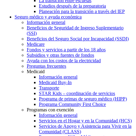
La transición entre escuelas
Estudios después de la preparatoria
Planeación para la transición a través del IEP
Seguro médico y ayuda económica
Información general
Beneficios de Seguridad de Ingreso Suplementario
(SSI)
Beneficios del Seguro Social por Incapacidad (SSDI)
Medicare
Fondos y servicios a partir de los 18 años
Subsidios y otras fuentes de fondos
Ayuda con los costos de la electricidad
Preguntas frecuentes
Medicaid
Información general
Medicaid Buy-In
Transporte
STAR Kids – coordinación de servicios
Programa de primas de seguro médico (HIPP)
Programa Community First Choice
Programas con exención
Información general
Servicios en el Hogar y en la Comunidad (HCS)
Servicios de Apoyo y Asistencia para Vivir en la
Comunidad (CLASS)