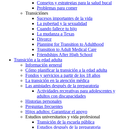
Consejos y estrategias para la salud bucal
Problemas para comer
Transiciónes
Sucesos importantes de la vida
La pubertad y la sexualidad
Cuando fallece tu hijo
La mudanza a Texas
Divorce
Planning for Transition to Adulthood
Transition to Adult Medical Care
Friendships After High School
Transición a la edad adulta
Información general
Cómo planificar la transición a la edad adulta
Fondos y servicios a partir de los 18 años
La transición en la atención médica
Las amistades después de la preparatoria
Actividades recreativas para adolescentes y
adultos con discapacidades
Historias personales
Preguntas frecuentes
Hijos adultos: Garantizar el apoyo
Estudios universitarios y vida profesional
Transición de la escuela pública
Estudios después de la preparatoria