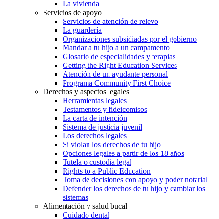
La vivienda
Servicios de apoyo
Servicios de atención de relevo
La guardería
Organizaciones subsidiadas por el gobierno
Mandar a tu hijo a un campamento
Glosario de especialidades y terapias
Getting the Right Education Services
Atención de un ayudante personal
Programa Community First Choice
Derechos y aspectos legales
Herramientas legales
Testamentos y fideicomisos
La carta de intención
Sistema de justicia juvenil
Los derechos legales
Si violan los derechos de tu hijo
Opciones legales a partir de los 18 años
Tutela o custodia legal
Rights to a Public Education
Toma de decisiones con apoyo y poder notarial
Defender los derechos de tu hijo y cambiar los
sistemas
Alimentación y salud bucal
Cuidado dental