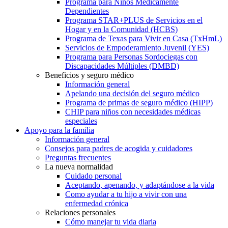
Programa para Niños Médicamente
Dependientes
Programa STAR+PLUS de Servicios en el
Hogar y en la Comunidad (HCBS)
Programa de Texas para Vivir en Casa (TxHmL)
Servicios de Empoderamiento Juvenil (YES)
Programa para Personas Sordociegas con
Discapacidades Múltiples (DMBD)
Beneficios y seguro médico
Información general
Apelando una decisión del seguro médico
Programa de primas de seguro médico (HIPP)
CHIP para niños con necesidades médicas
especiales
Apoyo para la familia
Información general
Consejos para padres de acogida y cuidadores
Preguntas frecuentes
La nueva normalidad
Cuidado personal
Aceptando, apenando, y adaptándose a la vida
Como ayudar a tu hijo a vivir con una
enfermedad crónica
Relaciones personales
Cómo manejar tu vida diaria