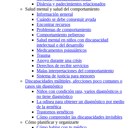
Dislexia y padecimientos relacionados
Salud mental y salud del comportamiento
Información general
Cuándo se debe conseguir ayuda
Encontrar recursos
Problemas de comportamiento
Comportamiento peligroso
Salud mental en niños con discapacidad
intelectual o del desarrollo
Medicamentos psiquiátricos
Trauma
Apoyo durante una crisis
Derechos de recibir servicios
Malas interpretaciones del comportamiento
Sistema de justicia para menores
Discapacidades múltiples, afecciones poco comunes o
casos sin diagnóstico
Niños con condición rara, varios diagnósticos o
no tiene diagnóstico
La odisea para obtener un diagnóstico por medio
de la genética
Trastornos genéticos
Cómo comprender las discapacidades invisibles
Cómo planificar y organizarte
Cómo hablar con tu médico