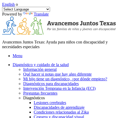
English
o
Powered by
Translate
Avancemos Juntos Texas: Ayuda para niños con discapacidad y
necesidades especiales
Menu
Diagnóstico y cuidado de la salud
Información general
Qué hacer si notas que hay algo diferente
Mi hijo tiene un diagnóstico, ¿por dónde empiezo?
Diagnósticos para discapacidades
Intervención Temprana en la Infancia (ECI)
Preguntas frecuentes
Diagnósticos
Lesiones cerebrales
Discapacidades de aprendizaje
Condiciones relacionadas al Zika
Ceguera y discapacidad visual