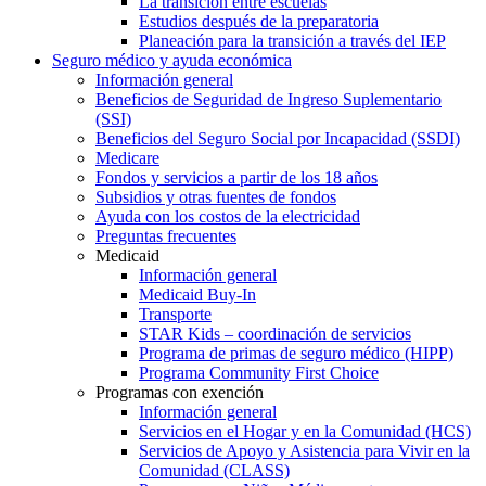
La transición entre escuelas
Estudios después de la preparatoria
Planeación para la transición a través del IEP
Seguro médico y ayuda económica
Información general
Beneficios de Seguridad de Ingreso Suplementario
(SSI)
Beneficios del Seguro Social por Incapacidad (SSDI)
Medicare
Fondos y servicios a partir de los 18 años
Subsidios y otras fuentes de fondos
Ayuda con los costos de la electricidad
Preguntas frecuentes
Medicaid
Información general
Medicaid Buy-In
Transporte
STAR Kids – coordinación de servicios
Programa de primas de seguro médico (HIPP)
Programa Community First Choice
Programas con exención
Información general
Servicios en el Hogar y en la Comunidad (HCS)
Servicios de Apoyo y Asistencia para Vivir en la
Comunidad (CLASS)