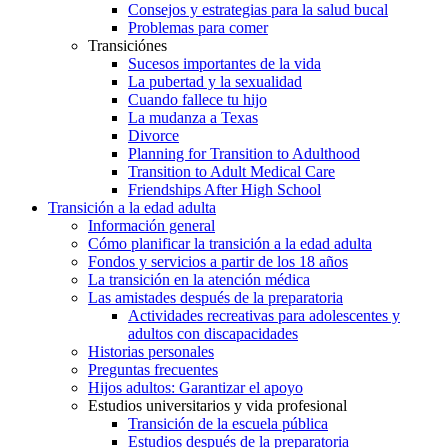
Consejos y estrategias para la salud bucal
Problemas para comer
Transiciónes
Sucesos importantes de la vida
La pubertad y la sexualidad
Cuando fallece tu hijo
La mudanza a Texas
Divorce
Planning for Transition to Adulthood
Transition to Adult Medical Care
Friendships After High School
Transición a la edad adulta
Información general
Cómo planificar la transición a la edad adulta
Fondos y servicios a partir de los 18 años
La transición en la atención médica
Las amistades después de la preparatoria
Actividades recreativas para adolescentes y
adultos con discapacidades
Historias personales
Preguntas frecuentes
Hijos adultos: Garantizar el apoyo
Estudios universitarios y vida profesional
Transición de la escuela pública
Estudios después de la preparatoria