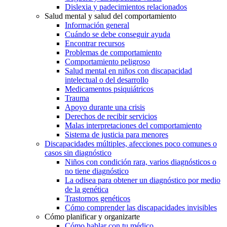
Dislexia y padecimientos relacionados
Salud mental y salud del comportamiento
Información general
Cuándo se debe conseguir ayuda
Encontrar recursos
Problemas de comportamiento
Comportamiento peligroso
Salud mental en niños con discapacidad
intelectual o del desarrollo
Medicamentos psiquiátricos
Trauma
Apoyo durante una crisis
Derechos de recibir servicios
Malas interpretaciones del comportamiento
Sistema de justicia para menores
Discapacidades múltiples, afecciones poco comunes o
casos sin diagnóstico
Niños con condición rara, varios diagnósticos o
no tiene diagnóstico
La odisea para obtener un diagnóstico por medio
de la genética
Trastornos genéticos
Cómo comprender las discapacidades invisibles
Cómo planificar y organizarte
Cómo hablar con tu médico