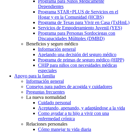
Programa para Niños Médicamente
Dependientes
Programa STAR+PLUS de Servicios en el
Hogar y en la Comunidad (HCBS)
Programa de Texas para Vivir en Casa (TxHmL)
Servicios de Empoderamiento Juvenil (YES)
Programa para Personas Sordociegas con
Discapacidades Múltiples (DMBD)
Beneficios y seguro médico
Información general
Apelando una decisión del seguro médico
Programa de primas de seguro médico (HIPP)
CHIP para niños con necesidades médicas
especiales
Apoyo para la familia
Información general
Consejos para padres de acogida y cuidadores
Preguntas frecuentes
La nueva normalidad
Cuidado personal
Aceptando, apenando, y adaptándose a la vida
Como ayudar a tu hijo a vivir con una
enfermedad crónica
Relaciones personales
Cómo manejar tu vida diaria