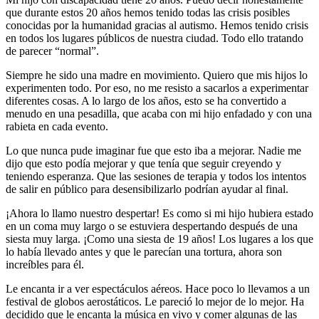
que durante estos 20 años hemos tenido todas las crisis posibles
conocidas por la humanidad gracias al autismo. Hemos tenido crisis
en todos los lugares públicos de nuestra ciudad. Todo ello tratando
de parecer “normal”.
Siempre he sido una madre en movimiento. Quiero que mis hijos lo
experimenten todo. Por eso, no me resisto a sacarlos a experimentar
diferentes cosas. A lo largo de los años, esto se ha convertido a
menudo en una pesadilla, que acaba con mi hijo enfadado y con una
rabieta en cada evento.
Lo que nunca pude imaginar fue que esto iba a mejorar. Nadie me
dijo que esto podía mejorar y que tenía que seguir creyendo y
teniendo esperanza. Que las sesiones de terapia y todos los intentos
de salir en público para desensibilizarlo podrían ayudar al final.
¡Ahora lo llamo nuestro despertar! Es como si mi hijo hubiera estado
en un coma muy largo o se estuviera despertando después de una
siesta muy larga. ¡Como una siesta de 19 años! Los lugares a los que
lo había llevado antes y que le parecían una tortura, ahora son
increíbles para él.
Le encanta ir a ver espectáculos aéreos. Hace poco lo llevamos a un
festival de globos aerostáticos. Le pareció lo mejor de lo mejor. Ha
decidido que le encanta la música en vivo y comer algunas de las