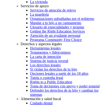
La vivienda
Servicios de apoyo
Servicios de atención de relevo
La guardería
Organizaciones subsidiadas por el gobierno
Mandar a tu hijo a un campamento
Glosario de especialidades y terapias
Getting the Right Education Services
Atención de un ayudante personal
Programa Community First Choice
Derechos y aspectos legales
Herramientas legales
Testamentos y fideicomisos
La carta de intención
Sistema de justicia juvenil
Los derechos legales
Si violan los derechos de tu hijo
Opciones legales a partir de los 18 años
Tutela o custodia legal
Rights to a Public Education
Toma de decisiones con apoyo y poder notarial
Defender los derechos de tu hijo y cambiar los
sistemas
Alimentación y salud bucal
Cuidado dental