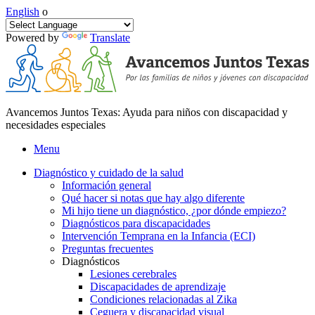
English
o
Powered by
Translate
Avancemos Juntos Texas: Ayuda para niños con discapacidad y
necesidades especiales
Menu
Diagnóstico y cuidado de la salud
Información general
Qué hacer si notas que hay algo diferente
Mi hijo tiene un diagnóstico, ¿por dónde empiezo?
Diagnósticos para discapacidades
Intervención Temprana en la Infancia (ECI)
Preguntas frecuentes
Diagnósticos
Lesiones cerebrales
Discapacidades de aprendizaje
Condiciones relacionadas al Zika
Ceguera y discapacidad visual