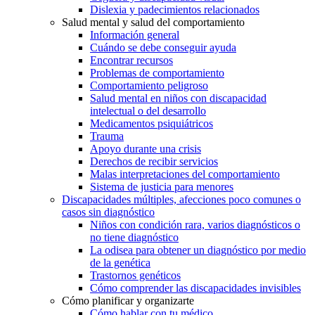
Dislexia y padecimientos relacionados
Salud mental y salud del comportamiento
Información general
Cuándo se debe conseguir ayuda
Encontrar recursos
Problemas de comportamiento
Comportamiento peligroso
Salud mental en niños con discapacidad
intelectual o del desarrollo
Medicamentos psiquiátricos
Trauma
Apoyo durante una crisis
Derechos de recibir servicios
Malas interpretaciones del comportamiento
Sistema de justicia para menores
Discapacidades múltiples, afecciones poco comunes o
casos sin diagnóstico
Niños con condición rara, varios diagnósticos o
no tiene diagnóstico
La odisea para obtener un diagnóstico por medio
de la genética
Trastornos genéticos
Cómo comprender las discapacidades invisibles
Cómo planificar y organizarte
Cómo hablar con tu médico