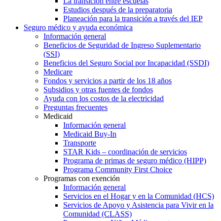
La transición entre escuelas
Estudios después de la preparatoria
Planeación para la transición a través del IEP
Seguro médico y ayuda económica
Información general
Beneficios de Seguridad de Ingreso Suplementario
(SSI)
Beneficios del Seguro Social por Incapacidad (SSDI)
Medicare
Fondos y servicios a partir de los 18 años
Subsidios y otras fuentes de fondos
Ayuda con los costos de la electricidad
Preguntas frecuentes
Medicaid
Información general
Medicaid Buy-In
Transporte
STAR Kids – coordinación de servicios
Programa de primas de seguro médico (HIPP)
Programa Community First Choice
Programas con exención
Información general
Servicios en el Hogar y en la Comunidad (HCS)
Servicios de Apoyo y Asistencia para Vivir en la
Comunidad (CLASS)