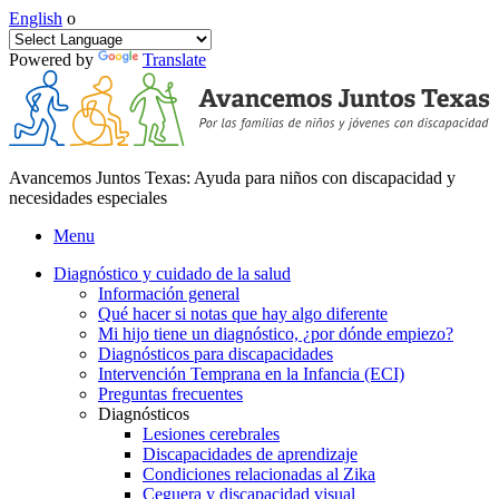
English
o
Powered by
Translate
Avancemos Juntos Texas: Ayuda para niños con discapacidad y
necesidades especiales
Menu
Diagnóstico y cuidado de la salud
Información general
Qué hacer si notas que hay algo diferente
Mi hijo tiene un diagnóstico, ¿por dónde empiezo?
Diagnósticos para discapacidades
Intervención Temprana en la Infancia (ECI)
Preguntas frecuentes
Diagnósticos
Lesiones cerebrales
Discapacidades de aprendizaje
Condiciones relacionadas al Zika
Ceguera y discapacidad visual