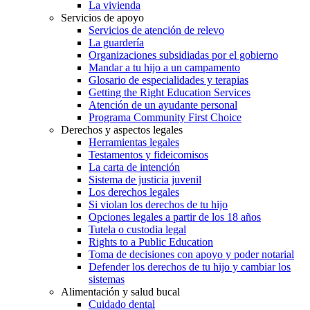
La vivienda
Servicios de apoyo
Servicios de atención de relevo
La guardería
Organizaciones subsidiadas por el gobierno
Mandar a tu hijo a un campamento
Glosario de especialidades y terapias
Getting the Right Education Services
Atención de un ayudante personal
Programa Community First Choice
Derechos y aspectos legales
Herramientas legales
Testamentos y fideicomisos
La carta de intención
Sistema de justicia juvenil
Los derechos legales
Si violan los derechos de tu hijo
Opciones legales a partir de los 18 años
Tutela o custodia legal
Rights to a Public Education
Toma de decisiones con apoyo y poder notarial
Defender los derechos de tu hijo y cambiar los
sistemas
Alimentación y salud bucal
Cuidado dental