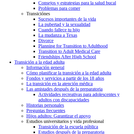
Consejos y estrategias para la salud bucal
Problemas para comer
Transiciónes
Sucesos importantes de la vida
La pubertad y la sexualidad
Cuando fallece tu hijo
La mudanza a Texas
Divorce
Planning for Transition to Adulthood
Transition to Adult Medical Care
Friendships After High School
Transición a la edad adulta
Información general
Cómo planificar la transición a la edad adulta
Fondos y servicios a partir de los 18 años
La transición en la atención médica
Las amistades después de la preparatoria
Actividades recreativas para adolescentes y
adultos con discapacidades
Historias personales
Preguntas frecuentes
Hijos adultos: Garantizar el apoyo
Estudios universitarios y vida profesional
Transición de la escuela pública
Estudios después de la preparatoria