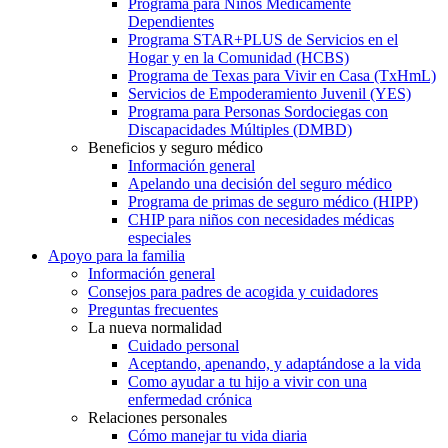
Programa para Niños Médicamente
Dependientes
Programa STAR+PLUS de Servicios en el
Hogar y en la Comunidad (HCBS)
Programa de Texas para Vivir en Casa (TxHmL)
Servicios de Empoderamiento Juvenil (YES)
Programa para Personas Sordociegas con
Discapacidades Múltiples (DMBD)
Beneficios y seguro médico
Información general
Apelando una decisión del seguro médico
Programa de primas de seguro médico (HIPP)
CHIP para niños con necesidades médicas
especiales
Apoyo para la familia
Información general
Consejos para padres de acogida y cuidadores
Preguntas frecuentes
La nueva normalidad
Cuidado personal
Aceptando, apenando, y adaptándose a la vida
Como ayudar a tu hijo a vivir con una
enfermedad crónica
Relaciones personales
Cómo manejar tu vida diaria