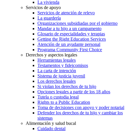
La vivienda
Servicios de apoyo
Servicios de atención de relevo
La guardería
Organizaciones subsidiadas por el gobierno
Mandar a tu hijo a un campamento
Glosario de especialidades y terapias
Getting the Right Education Services
Atención de un ayudante personal
Programa Community First Choice
Derechos y aspectos legales
Herramientas legales
Testamentos y fideicomisos
La carta de intención
Sistema de justicia juvenil
Los derechos legales
Si violan los derechos de tu hijo
Opciones legales a partir de los 18 años
Tutela o custodia legal
Rights to a Public Education
Toma de decisiones con apoyo y poder notarial
Defender los derechos de tu hijo y cambiar los
sistemas
Alimentación y salud bucal
Cuidado dental