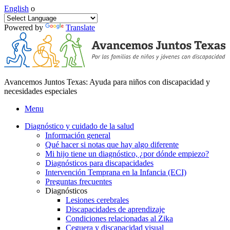
English
o
Powered by
Translate
Avancemos Juntos Texas: Ayuda para niños con discapacidad y
necesidades especiales
Menu
Diagnóstico y cuidado de la salud
Información general
Qué hacer si notas que hay algo diferente
Mi hijo tiene un diagnóstico, ¿por dónde empiezo?
Diagnósticos para discapacidades
Intervención Temprana en la Infancia (ECI)
Preguntas frecuentes
Diagnósticos
Lesiones cerebrales
Discapacidades de aprendizaje
Condiciones relacionadas al Zika
Ceguera y discapacidad visual