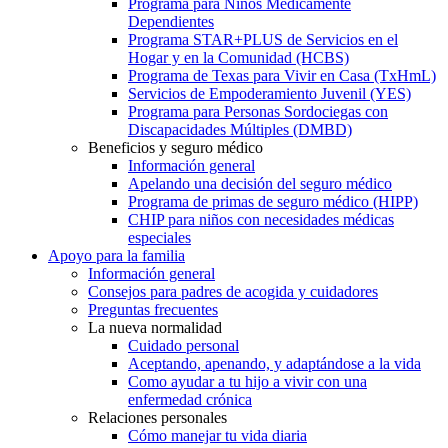
Programa para Niños Médicamente
Dependientes
Programa STAR+PLUS de Servicios en el
Hogar y en la Comunidad (HCBS)
Programa de Texas para Vivir en Casa (TxHmL)
Servicios de Empoderamiento Juvenil (YES)
Programa para Personas Sordociegas con
Discapacidades Múltiples (DMBD)
Beneficios y seguro médico
Información general
Apelando una decisión del seguro médico
Programa de primas de seguro médico (HIPP)
CHIP para niños con necesidades médicas
especiales
Apoyo para la familia
Información general
Consejos para padres de acogida y cuidadores
Preguntas frecuentes
La nueva normalidad
Cuidado personal
Aceptando, apenando, y adaptándose a la vida
Como ayudar a tu hijo a vivir con una
enfermedad crónica
Relaciones personales
Cómo manejar tu vida diaria