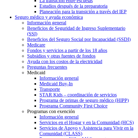
La transición entre escuelas
Estudios después de la preparatoria
Planeación para la transición a través del IEP
Seguro médico y ayuda económica
Información general
Beneficios de Seguridad de Ingreso Suplementario
(SSI)
Beneficios del Seguro Social por Incapacidad (SSDI)
Medicare
Fondos y servicios a partir de los 18 años
Subsidios y otras fuentes de fondos
Ayuda con los costos de la electricidad
Preguntas frecuentes
Medicaid
Información general
Medicaid Buy-In
Transporte
STAR Kids – coordinación de servicios
Programa de primas de seguro médico (HIPP)
Programa Community First Choice
Programas con exención
Información general
Servicios en el Hogar y en la Comunidad (HCS)
Servicios de Apoyo y Asistencia para Vivir en la
Comunidad (CLASS)