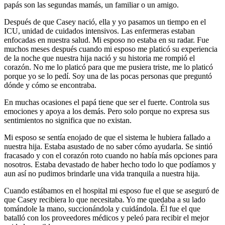
papás son las segundas mamás, un familiar o un amigo.
Después de que Casey nació, ella y yo pasamos un tiempo en el
ICU, unidad de cuidados intensivos. Las enfermeras estaban
enfocadas en nuestra salud. Mi esposo no estaba en su radar. Fue
muchos meses después cuando mi esposo me platicó su experiencia
de la noche que nuestra hija nació y su historia me rompió el
corazón. No me lo platicó para que me pusiera triste, me lo platicó
porque yo se lo pedí. Soy una de las pocas personas que preguntó
dónde y cómo se encontraba.
En muchas ocasiones el papá tiene que ser el fuerte. Controla sus
emociones y apoya a los demás. Pero solo porque no expresa sus
sentimientos no significa que no existan.
Mi esposo se sentía enojado de que el sistema le hubiera fallado a
nuestra hija. Estaba asustado de no saber cómo ayudarla. Se sintió
fracasado y con el corazón roto cuando no había más opciones para
nosotros. Estaba devastado de haber hecho todo lo que podíamos y
aun así no pudimos brindarle una vida tranquila a nuestra hija.
Cuando estábamos en el hospital mi esposo fue el que se aseguró de
que Casey recibiera lo que necesitaba. Yo me quedaba a su lado
tomándole la mano, succionándola y cuidándola. Él fue el que
batalló con los proveedores médicos y peleó para recibir el mejor