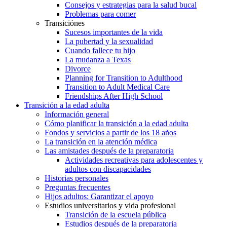
Consejos y estrategias para la salud bucal
Problemas para comer
Transiciónes
Sucesos importantes de la vida
La pubertad y la sexualidad
Cuando fallece tu hijo
La mudanza a Texas
Divorce
Planning for Transition to Adulthood
Transition to Adult Medical Care
Friendships After High School
Transición a la edad adulta
Información general
Cómo planificar la transición a la edad adulta
Fondos y servicios a partir de los 18 años
La transición en la atención médica
Las amistades después de la preparatoria
Actividades recreativas para adolescentes y
adultos con discapacidades
Historias personales
Preguntas frecuentes
Hijos adultos: Garantizar el apoyo
Estudios universitarios y vida profesional
Transición de la escuela pública
Estudios después de la preparatoria