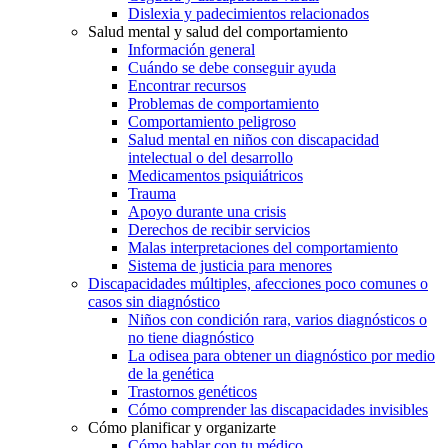
Dislexia y padecimientos relacionados
Salud mental y salud del comportamiento
Información general
Cuándo se debe conseguir ayuda
Encontrar recursos
Problemas de comportamiento
Comportamiento peligroso
Salud mental en niños con discapacidad
intelectual o del desarrollo
Medicamentos psiquiátricos
Trauma
Apoyo durante una crisis
Derechos de recibir servicios
Malas interpretaciones del comportamiento
Sistema de justicia para menores
Discapacidades múltiples, afecciones poco comunes o
casos sin diagnóstico
Niños con condición rara, varios diagnósticos o
no tiene diagnóstico
La odisea para obtener un diagnóstico por medio
de la genética
Trastornos genéticos
Cómo comprender las discapacidades invisibles
Cómo planificar y organizarte
Cómo hablar con tu médico