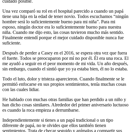
cuidado posible.
Una vez comparó su rol en el hospital parecido a cuando un papá
tiene una hija en la edad de tener novio. Todos escuchamos “ningún
hombre será lo suficientemente bueno para mi niña”. Para mi
esposo, ningún doctor era lo suficientemente bueno para nuestra
niña. Cuando me dijo esto, las cosas tuvieron mucho más sentido.
Finalmente entendí porque el mejor cuidado disponible nunca fue
suficiente.
Después de perder a Casey en el 2016, se espera otra vez que fuera
el fuerte. Todos se preocuparon por mí no por él. Él era una roca. El
me ayudó a seguir en el peor momento de mi vida. Un año después,
sin embargo, cuando el sintió que yo ya estaba bien, él no lo estaba.
Todo el luto, dolor y tristeza aparecieron. Cuando finalmente se le
permitió enfocarse en sus propios sentimientos, tenía muchas cosas
con las cuales lidiar.
He hablado con muchas otras familias que han perdido a un niño y
han dicho cosas similares. Alrededor del primer aniversario luctuoso
es cuando la roca empieza a derrumbarse.
Independientemente si tienes a un papá tradicional o un tipo
diferente de papá, no te olvides que ellos también tienen
sentimientos. Trata de checar seguido y anímalos a compartir sus