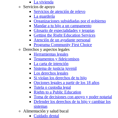
La vivienda
Servicios de apoyo
Servicios de atención de relevo
La guardería
Organizaciones subsidiadas por el gobierno
Mandar a tu hijo a un campamento
Glosario de especialidades y terapias
Getting the Right Education Services
Atención de un ayudante personal
Programa Community First Choice
Derechos y aspectos legales
Herramientas legales
Testamentos y fideicomisos
La carta de intención
Sistema de justicia juvenil
Los derechos legales
Si violan los derechos de tu hijo
Opciones legales a partir de los 18 años
Tutela o custodia legal
Rights to a Public Education
Toma de decisiones con apoyo y poder notarial
Defender los derechos de tu hijo y cambiar los
sistemas
Alimentación y salud bucal
Cuidado dental