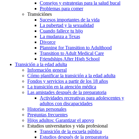
Consejos y estrategias para la salud bucal
Problemas para comer
Transiciónes
Sucesos importantes de la vida
La pubertad y la sexualidad
Cuando fallece tu hijo
La mudanza a Texas
Divorce
Planning for Transition to Adulthood
Transition to Adult Medical Care
Friendships After High School
Transición a la edad adulta
Información general
Cómo planificar la transición a la edad adulta
Fondos y servicios a partir de los 18 años
La transición en la atención médica
Las amistades después de la preparatoria
Actividades recreativas para adolescentes y
adultos con discapacidades
Historias personales
Preguntas frecuentes
Hijos adultos: Garantizar el apoyo
Estudios universitarios y vida profesional
Transición de la escuela pública
Estudios después de la preparatoria