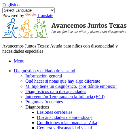
English
o
Powered by
Translate
Avancemos Juntos Texas: Ayuda para niños con discapacidad y
necesidades especiales
Menu
Diagnóstico y cuidado de la salud
Información general
Qué hacer si notas que hay algo diferente
Mi hijo tiene un diagnóstico, ¿por dónde empiezo?
Diagnósticos para discapacidades
Intervención Temprana en la Infancia (ECI)
Preguntas frecuentes
Diagnósticos
Lesiones cerebrales
Discapacidades de aprendizaje
Condiciones relacionadas al Zika
Ceguera y discapacidad visual