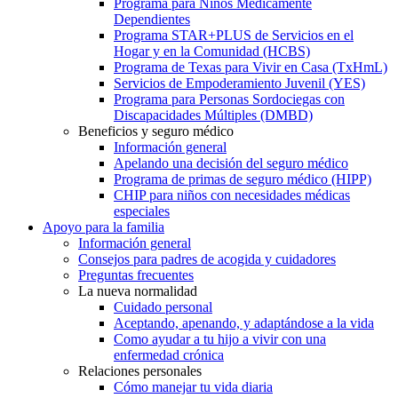
Programa para Niños Médicamente
Dependientes
Programa STAR+PLUS de Servicios en el
Hogar y en la Comunidad (HCBS)
Programa de Texas para Vivir en Casa (TxHmL)
Servicios de Empoderamiento Juvenil (YES)
Programa para Personas Sordociegas con
Discapacidades Múltiples (DMBD)
Beneficios y seguro médico
Información general
Apelando una decisión del seguro médico
Programa de primas de seguro médico (HIPP)
CHIP para niños con necesidades médicas
especiales
Apoyo para la familia
Información general
Consejos para padres de acogida y cuidadores
Preguntas frecuentes
La nueva normalidad
Cuidado personal
Aceptando, apenando, y adaptándose a la vida
Como ayudar a tu hijo a vivir con una
enfermedad crónica
Relaciones personales
Cómo manejar tu vida diaria