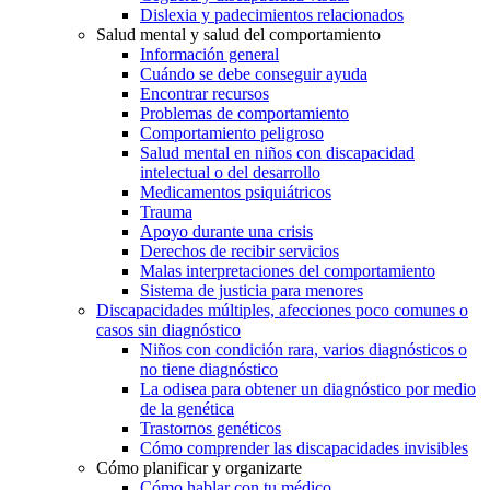
Dislexia y padecimientos relacionados
Salud mental y salud del comportamiento
Información general
Cuándo se debe conseguir ayuda
Encontrar recursos
Problemas de comportamiento
Comportamiento peligroso
Salud mental en niños con discapacidad
intelectual o del desarrollo
Medicamentos psiquiátricos
Trauma
Apoyo durante una crisis
Derechos de recibir servicios
Malas interpretaciones del comportamiento
Sistema de justicia para menores
Discapacidades múltiples, afecciones poco comunes o
casos sin diagnóstico
Niños con condición rara, varios diagnósticos o
no tiene diagnóstico
La odisea para obtener un diagnóstico por medio
de la genética
Trastornos genéticos
Cómo comprender las discapacidades invisibles
Cómo planificar y organizarte
Cómo hablar con tu médico