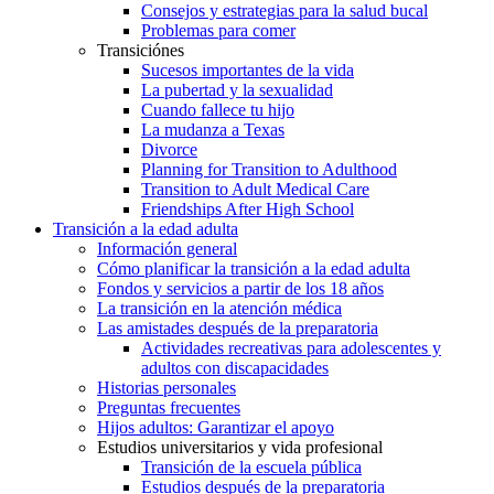
Consejos y estrategias para la salud bucal
Problemas para comer
Transiciónes
Sucesos importantes de la vida
La pubertad y la sexualidad
Cuando fallece tu hijo
La mudanza a Texas
Divorce
Planning for Transition to Adulthood
Transition to Adult Medical Care
Friendships After High School
Transición a la edad adulta
Información general
Cómo planificar la transición a la edad adulta
Fondos y servicios a partir de los 18 años
La transición en la atención médica
Las amistades después de la preparatoria
Actividades recreativas para adolescentes y
adultos con discapacidades
Historias personales
Preguntas frecuentes
Hijos adultos: Garantizar el apoyo
Estudios universitarios y vida profesional
Transición de la escuela pública
Estudios después de la preparatoria