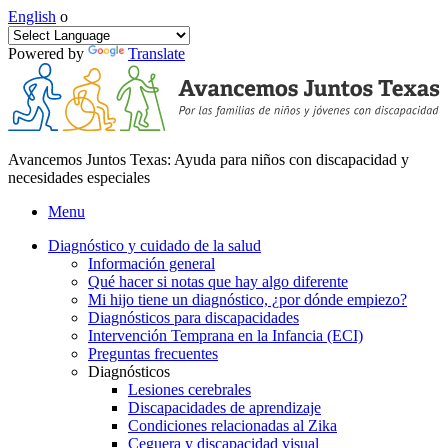
English
o
Powered by
Translate
Avancemos Juntos Texas: Ayuda para niños con discapacidad y
necesidades especiales
Menu
Diagnóstico y cuidado de la salud
Información general
Qué hacer si notas que hay algo diferente
Mi hijo tiene un diagnóstico, ¿por dónde empiezo?
Diagnósticos para discapacidades
Intervención Temprana en la Infancia (ECI)
Preguntas frecuentes
Diagnósticos
Lesiones cerebrales
Discapacidades de aprendizaje
Condiciones relacionadas al Zika
Ceguera y discapacidad visual