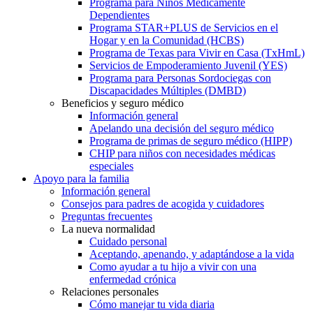
Programa para Niños Médicamente
Dependientes
Programa STAR+PLUS de Servicios en el
Hogar y en la Comunidad (HCBS)
Programa de Texas para Vivir en Casa (TxHmL)
Servicios de Empoderamiento Juvenil (YES)
Programa para Personas Sordociegas con
Discapacidades Múltiples (DMBD)
Beneficios y seguro médico
Información general
Apelando una decisión del seguro médico
Programa de primas de seguro médico (HIPP)
CHIP para niños con necesidades médicas
especiales
Apoyo para la familia
Información general
Consejos para padres de acogida y cuidadores
Preguntas frecuentes
La nueva normalidad
Cuidado personal
Aceptando, apenando, y adaptándose a la vida
Como ayudar a tu hijo a vivir con una
enfermedad crónica
Relaciones personales
Cómo manejar tu vida diaria