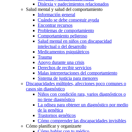
Dislexia y padecimientos relacionados
Salud mental y salud del comportamiento
Información general
Cuándo se debe conseguir ayuda
Encontrar recursos
Problemas de comportamiento
Comportamiento peligroso
Salud mental en niños con discapacidad
intelectual o del desarrollo
Medicamentos psiquiátricos
Trauma
Apoyo durante una crisis
Derechos de recibir servicios
Malas interpretaciones del comportamiento
Sistema de justicia para menores
Discapacidades múltiples, afecciones poco comunes o
casos sin diagnóstico
Niños con condición rara, varios diagnósticos o
no tiene diagnóstico
La odisea para obtener un diagnóstico por medio
de la genética
Trastornos genéticos
Cómo comprender las discapacidades invisibles
Cómo planificar y organizarte
Cómo hablar con tu médico