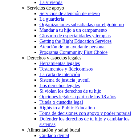
La vivienda
Servicios de apoyo
Servicios de atención de relevo
La guardería
Organizaciones subsidiadas por el gobierno
Mandar a tu hijo a un campamento
Glosario de especialidades y terapias
Getting the Right Education Services
Atención de un ayudante personal
Programa Community First Choice
Derechos y aspectos legales
Herramientas legales
Testamentos y fideicomisos
La carta de intención
Sistema de justicia juvenil
Los derechos legales
Si violan los derechos de tu hijo
Opciones legales a partir de los 18 años
Tutela o custodia legal
Rights to a Public Education
Toma de decisiones con apoyo y poder notarial
Defender los derechos de tu hijo y cambiar los
sistemas
Alimentación y salud bucal
Cuidado dental