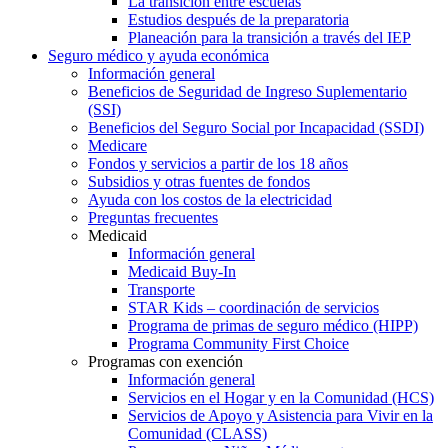
La transición entre escuelas
Estudios después de la preparatoria
Planeación para la transición a través del IEP
Seguro médico y ayuda económica
Información general
Beneficios de Seguridad de Ingreso Suplementario
(SSI)
Beneficios del Seguro Social por Incapacidad (SSDI)
Medicare
Fondos y servicios a partir de los 18 años
Subsidios y otras fuentes de fondos
Ayuda con los costos de la electricidad
Preguntas frecuentes
Medicaid
Información general
Medicaid Buy-In
Transporte
STAR Kids – coordinación de servicios
Programa de primas de seguro médico (HIPP)
Programa Community First Choice
Programas con exención
Información general
Servicios en el Hogar y en la Comunidad (HCS)
Servicios de Apoyo y Asistencia para Vivir en la
Comunidad (CLASS)