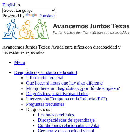
English
o
Powered by
Translate
Avancemos Juntos Texas: Ayuda para niños con discapacidad y
necesidades especiales
Menu
Diagnóstico y cuidado de la salud
Información general
Qué hacer si notas que hay algo diferente
Mi hijo tiene un diagnóstico, ¿por dónde empiezo?
Diagnósticos para discapacidades
Intervención Temprana en la Infancia (ECI)
Preguntas frecuentes
Diagnósticos
Lesiones cerebrales
Discapacidades de aprendizaje
Condiciones relacionadas al Zika
Ceguera y discapacidad visual