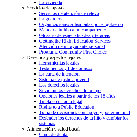
La vivienda
Servicios de apoyo
Servicios de atención de relevo
La guardería
Organizaciones subsidiadas por el gobierno
Mandar a tu hijo a un campamento
Glosario de especialidades y terapias
Getting the Right Education Services
Atención de un ayudante personal
Programa Community First Choice
Derechos y aspectos legales
Herramientas legales
Testamentos y fideicomisos
La carta de intención
Sistema de justicia juvenil
Los derechos legales
Si violan los derechos de tu hijo
Opciones legales a partir de los 18 años
Tutela o custodia legal
Rights to a Public Education
Toma de decisiones con apoyo y poder notarial
Defender los derechos de tu hijo y cambiar los
sistemas
Alimentación y salud bucal
Cuidado dental