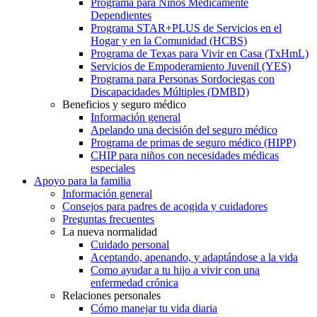
Programa para Niños Médicamente
Dependientes
Programa STAR+PLUS de Servicios en el
Hogar y en la Comunidad (HCBS)
Programa de Texas para Vivir en Casa (TxHmL)
Servicios de Empoderamiento Juvenil (YES)
Programa para Personas Sordociegas con
Discapacidades Múltiples (DMBD)
Beneficios y seguro médico
Información general
Apelando una decisión del seguro médico
Programa de primas de seguro médico (HIPP)
CHIP para niños con necesidades médicas
especiales
Apoyo para la familia
Información general
Consejos para padres de acogida y cuidadores
Preguntas frecuentes
La nueva normalidad
Cuidado personal
Aceptando, apenando, y adaptándose a la vida
Como ayudar a tu hijo a vivir con una
enfermedad crónica
Relaciones personales
Cómo manejar tu vida diaria