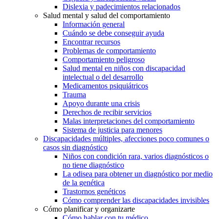
Dislexia y padecimientos relacionados
Salud mental y salud del comportamiento
Información general
Cuándo se debe conseguir ayuda
Encontrar recursos
Problemas de comportamiento
Comportamiento peligroso
Salud mental en niños con discapacidad
intelectual o del desarrollo
Medicamentos psiquiátricos
Trauma
Apoyo durante una crisis
Derechos de recibir servicios
Malas interpretaciones del comportamiento
Sistema de justicia para menores
Discapacidades múltiples, afecciones poco comunes o
casos sin diagnóstico
Niños con condición rara, varios diagnósticos o
no tiene diagnóstico
La odisea para obtener un diagnóstico por medio
de la genética
Trastornos genéticos
Cómo comprender las discapacidades invisibles
Cómo planificar y organizarte
Cómo hablar con tu médico