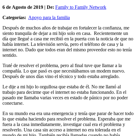
6 de
Agosto
de 2019 | De:
Family to Family Network
Categorías:
Apoyo para la familia
Después de muchos años de trabajar en fortalecer la confianza, me
siento tranquila de dejar a mi hijo solo en casa. Recientemente un
día que llegué a casa me recibió en la puerta con la noticia de que no
había internet. La televisión servía, pero el teléfono de casa y la
internet no. Dado que todos eran del mismo proveedor esto no tenía
sentido.
Traté de resolver el problema, pero al final tuve que llamar a la
compañía. Lo que pasó es que necesitábamos un modem nuevo.
Después de unos días vino el técnico y todo estaba arreglado.
Le dije a mi hijo lo orgullosa que estaba de él. No me llamó al
trabajo para decirme que el internet no estaba funcionando. En el
pasado me llamaba varias veces en estado de pánico por no poder
conectarse.
En su mundo esa era una emergencia y tenía que parar de hacer todo
lo que estaba haciendo para resolver el problema. Esperaba que me
fuera a la casa inmediatamente, investigar cual era el problema y
resolverlo. Una casa sin acceso a internet no era tolerada en el
mundo de mi hijo. También recibía llamadas cuando no había