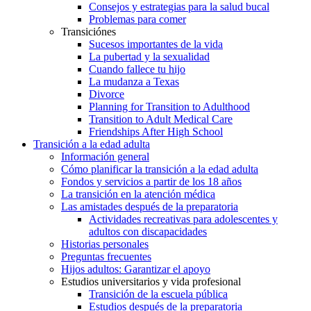
Consejos y estrategias para la salud bucal
Problemas para comer
Transiciónes
Sucesos importantes de la vida
La pubertad y la sexualidad
Cuando fallece tu hijo
La mudanza a Texas
Divorce
Planning for Transition to Adulthood
Transition to Adult Medical Care
Friendships After High School
Transición a la edad adulta
Información general
Cómo planificar la transición a la edad adulta
Fondos y servicios a partir de los 18 años
La transición en la atención médica
Las amistades después de la preparatoria
Actividades recreativas para adolescentes y
adultos con discapacidades
Historias personales
Preguntas frecuentes
Hijos adultos: Garantizar el apoyo
Estudios universitarios y vida profesional
Transición de la escuela pública
Estudios después de la preparatoria