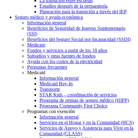
La transición entre escuelas
Estudios después de la preparatoria
Planeación para la transición a través del IEP
Seguro médico y ayuda económica
Información general
Beneficios de Seguridad de Ingreso Suplementario
(SSI)
Beneficios del Seguro Social por Incapacidad (SSDI)
Medicare
Fondos y servicios a partir de los 18 años
Subsidios y otras fuentes de fondos
Ayuda con los costos de la electricidad
Preguntas frecuentes
Medicaid
Información general
Medicaid Buy-In
Transporte
STAR Kids – coordinación de servicios
Programa de primas de seguro médico (HIPP)
Programa Community First Choice
Programas con exención
Información general
Servicios en el Hogar y en la Comunidad (HCS)
Servicios de Apoyo y Asistencia para Vivir en la
Comunidad (CLASS)