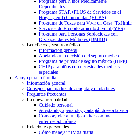
Programa para Niños Médicamente
Dependientes
Programa STAR+PLUS de Servicios en el
Hogar y en la Comunidad (HCBS)
Programa de Texas para Vivir en Casa (TxHmL)
Servicios de Empoderamiento Juvenil (YES)
Programa para Personas Sordociegas con
Discapacidades Múltiples (DMBD)
Beneficios y seguro médico
Información general
Apelando una decisión del seguro médico
Programa de primas de seguro médico (HIPP)
CHIP para niños con necesidades médicas
especiales
Apoyo para la familia
Información general
Consejos para padres de acogida y cuidadores
Preguntas frecuentes
La nueva normalidad
Cuidado personal
Aceptando, apenando, y adaptándose a la vida
Como ayudar a tu hijo a vivir con una
enfermedad crónica
Relaciones personales
Cómo manejar tu vida diaria