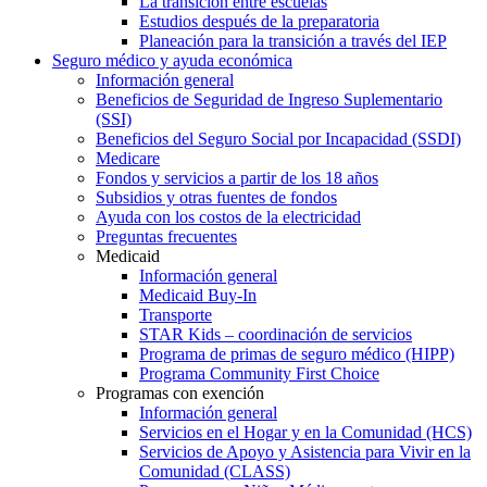
La transición entre escuelas
Estudios después de la preparatoria
Planeación para la transición a través del IEP
Seguro médico y ayuda económica
Información general
Beneficios de Seguridad de Ingreso Suplementario
(SSI)
Beneficios del Seguro Social por Incapacidad (SSDI)
Medicare
Fondos y servicios a partir de los 18 años
Subsidios y otras fuentes de fondos
Ayuda con los costos de la electricidad
Preguntas frecuentes
Medicaid
Información general
Medicaid Buy-In
Transporte
STAR Kids – coordinación de servicios
Programa de primas de seguro médico (HIPP)
Programa Community First Choice
Programas con exención
Información general
Servicios en el Hogar y en la Comunidad (HCS)
Servicios de Apoyo y Asistencia para Vivir en la
Comunidad (CLASS)