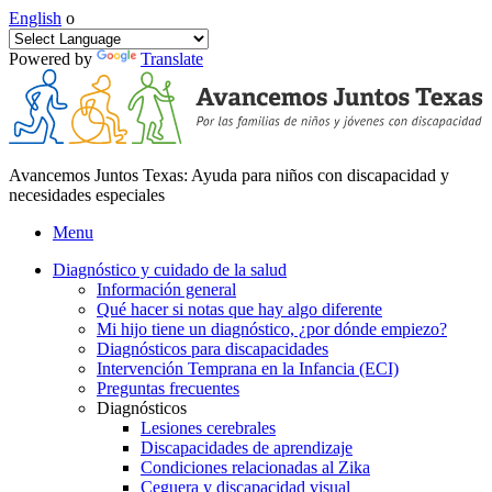
English
o
Powered by
Translate
Avancemos Juntos Texas: Ayuda para niños con discapacidad y
necesidades especiales
Menu
Diagnóstico y cuidado de la salud
Información general
Qué hacer si notas que hay algo diferente
Mi hijo tiene un diagnóstico, ¿por dónde empiezo?
Diagnósticos para discapacidades
Intervención Temprana en la Infancia (ECI)
Preguntas frecuentes
Diagnósticos
Lesiones cerebrales
Discapacidades de aprendizaje
Condiciones relacionadas al Zika
Ceguera y discapacidad visual