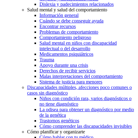
Dislexia y padecimientos relacionados
Salud mental y salud del comportamiento
Información general
Cuándo se debe conseguir ayuda
Encontrar recursos
Problemas de comportamiento
Comportamiento peligroso
Salud mental en niños con discapacidad
intelectual o del desarrollo
Medicamentos psiquiátricos
Trauma
Apoyo durante una crisis
Derechos de recibir servicios
Malas interpretaciones del comportamiento
Sistema de justicia para menores
Discapacidades múltiples, afecciones poco comunes o
casos sin diagnóstico
Niños con condición rara, varios diagnósticos o
no tiene diagnóstico
La odisea para obtener un diagnóstico por medio
de la genética
Trastornos genéticos
Cómo comprender las discapacidades invisibles
Cómo planificar y organizarte
Cómo hablar con tu médico