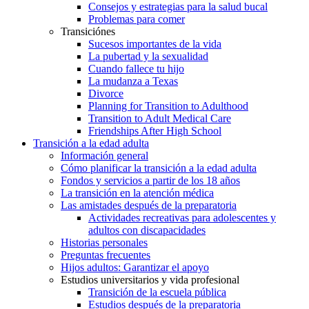
Consejos y estrategias para la salud bucal
Problemas para comer
Transiciónes
Sucesos importantes de la vida
La pubertad y la sexualidad
Cuando fallece tu hijo
La mudanza a Texas
Divorce
Planning for Transition to Adulthood
Transition to Adult Medical Care
Friendships After High School
Transición a la edad adulta
Información general
Cómo planificar la transición a la edad adulta
Fondos y servicios a partir de los 18 años
La transición en la atención médica
Las amistades después de la preparatoria
Actividades recreativas para adolescentes y
adultos con discapacidades
Historias personales
Preguntas frecuentes
Hijos adultos: Garantizar el apoyo
Estudios universitarios y vida profesional
Transición de la escuela pública
Estudios después de la preparatoria