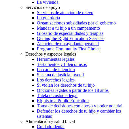
La vivienda
Servicios de apoyo
Servicios de atención de relevo
La guardería
Organizaciones subsidiadas por el gobierno
Mandar a tu hijo a un campamento
Glosario de especialidades y terapias
Getting the Right Education Services
Atención de un ayudante personal
Programa Community First Choice
Derechos y aspectos legales
Herramientas legales
Testamentos y fideicomisos
La carta de intención
Sistema de justicia juvenil
Los derechos legales
Si violan los derechos de tu hijo
Opciones legales a partir de los 18 años
Tutela o custodia legal
Rights to a Public Education
Toma de decisiones con apoyo y poder notarial
Defender los derechos de tu hijo y cambiar los
sistemas
Alimentación y salud bucal
Cuidado dental