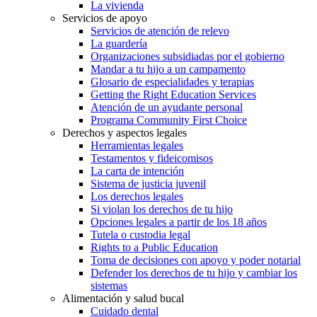
La vivienda
Servicios de apoyo
Servicios de atención de relevo
La guardería
Organizaciones subsidiadas por el gobierno
Mandar a tu hijo a un campamento
Glosario de especialidades y terapias
Getting the Right Education Services
Atención de un ayudante personal
Programa Community First Choice
Derechos y aspectos legales
Herramientas legales
Testamentos y fideicomisos
La carta de intención
Sistema de justicia juvenil
Los derechos legales
Si violan los derechos de tu hijo
Opciones legales a partir de los 18 años
Tutela o custodia legal
Rights to a Public Education
Toma de decisiones con apoyo y poder notarial
Defender los derechos de tu hijo y cambiar los
sistemas
Alimentación y salud bucal
Cuidado dental