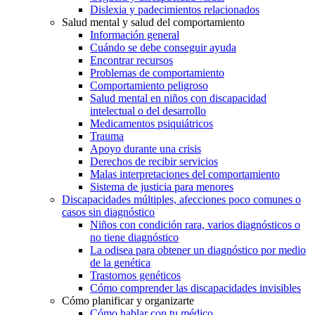
Dislexia y padecimientos relacionados
Salud mental y salud del comportamiento
Información general
Cuándo se debe conseguir ayuda
Encontrar recursos
Problemas de comportamiento
Comportamiento peligroso
Salud mental en niños con discapacidad
intelectual o del desarrollo
Medicamentos psiquiátricos
Trauma
Apoyo durante una crisis
Derechos de recibir servicios
Malas interpretaciones del comportamiento
Sistema de justicia para menores
Discapacidades múltiples, afecciones poco comunes o
casos sin diagnóstico
Niños con condición rara, varios diagnósticos o
no tiene diagnóstico
La odisea para obtener un diagnóstico por medio
de la genética
Trastornos genéticos
Cómo comprender las discapacidades invisibles
Cómo planificar y organizarte
Cómo hablar con tu médico