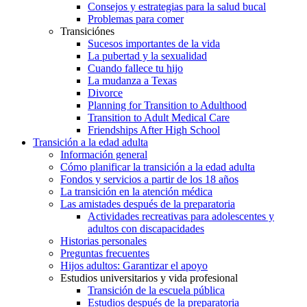
Consejos y estrategias para la salud bucal
Problemas para comer
Transiciónes
Sucesos importantes de la vida
La pubertad y la sexualidad
Cuando fallece tu hijo
La mudanza a Texas
Divorce
Planning for Transition to Adulthood
Transition to Adult Medical Care
Friendships After High School
Transición a la edad adulta
Información general
Cómo planificar la transición a la edad adulta
Fondos y servicios a partir de los 18 años
La transición en la atención médica
Las amistades después de la preparatoria
Actividades recreativas para adolescentes y
adultos con discapacidades
Historias personales
Preguntas frecuentes
Hijos adultos: Garantizar el apoyo
Estudios universitarios y vida profesional
Transición de la escuela pública
Estudios después de la preparatoria