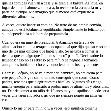
que las comidas vuelvan a casa y se tiren a la basura. Así que, en
lugar de traer el almuerzo de casa, lo recibe en la escuela la mayor
parte del tiempo. Me imagino que al menos está expuesto a
diferentes alimentos.
A veces, quiere hacer su comida. No trato de mejorar la comida,
aunque no esté totalmente equilibrada. Simplemente lo felicito por
su independencia a la hora de preparársela.
Cuando era un niño de preescolar, trabajamos en terapia de
alimentación con una terapeuta ocupacional que dijo que su caso era
uno de los más difíciles que había visto. Se negaba a comer si
decidía que era algo que “no era sabroso” para él. Decía sobre los
licuados: “eso no es sabroso para mí”, y se negaba a tomarlos,
aunque los hubiera hecho él y conociera todos los ingredientes.
La frase, “déjalo, no se va a morir de hambre”, no era cierta para
este pequeño. Sigue siento un reto conseguir que coma. Como
padres, tenemos que elegir nuestras batallas. Algunos días tengo
mucha energía para animarlo a probar nuevos alimentos y otros días,
no. Dar de comer a un niño de 10 años muy quisquilloso puede ser a
veces una tarea agotadora, así que no siempre pongo mi alma en
eso.
Quiero lo mejor para mi hijo y, a veces, eso significa tomar la