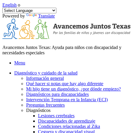
English
o
Powered by
Translate
Avancemos Juntos Texas: Ayuda para niños con discapacidad y
necesidades especiales
Menu
Diagnóstico y cuidado de la salud
Información general
Qué hacer si notas que hay algo diferente
Mi hijo tiene un diagnóstico, ¿por dónde empiezo?
Diagnósticos para discapacidades
Intervención Temprana en la Infancia (ECI)
Preguntas frecuentes
Diagnósticos
Lesiones cerebrales
Discapacidades de aprendizaje
Condiciones relacionadas al Zika
Ceguera y discapacidad visual