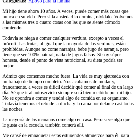
Categorías:
Apoyo para la familia
Mi hijo tiene ahora 10 años. A veces, puede comer más cosas que
nunca en su vida. Pero si la ansiedad lo domina, olvídalo. Volvemos
a las mismas tres o cuatro cosas con las que se siente cómodo
comiendo.
Todavía se niega a comer cualquier verdura, excepto a veces el
brócoli. Las frutas, al igual que la mayoría de las verduras, están
prohibidas. Aunque no come naranjas, bebe jugo de naranja, pero
tiene que ser 100% natural, nada de jugos falsos. Si soy súper
honesta, desde el punto de vista nutricional, su dieta podría ser
mejor.
Admito que comemos mucho fuera. La vida es muy ajetreada con
un trabajo de tiempo completo. Nos acabamos de mudar y,
francamente, a veces es difícil decidir qué comer al final de un largo
día. Sé que ir al autoservicio siempre será bien recibido por mi hijo.
No se opondrá a comer y tendrá algo de comida en su organismo.
Todavía tenemos el reto de la ducha y la cama por delante casi todas
las noches.
La mayoría de las mañanas come algo en casa. Pero si ve algo que
le gusta en la escuela, también comerá allí.
Me cansé de empaquetar estos estupendos almuerzos para él, para