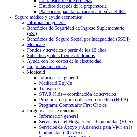
La transición entre escuelas
Estudios después de la preparatoria
Planeación para la transición a través del IEP
Seguro médico y ayuda económica
Información general
Beneficios de Seguridad de Ingreso Suplementario
(SSI)
Beneficios del Seguro Social por Incapacidad (SSDI)
Medicare
Fondos y servicios a partir de los 18 años
Subsidios y otras fuentes de fondos
Ayuda con los costos de la electricidad
Preguntas frecuentes
Medicaid
Información general
Medicaid Buy-In
Transporte
STAR Kids – coordinación de servicios
Programa de primas de seguro médico (HIPP)
Programa Community First Choice
Programas con exención
Información general
Servicios en el Hogar y en la Comunidad (HCS)
Servicios de Apoyo y Asistencia para Vivir en la
Comunidad (CLASS)