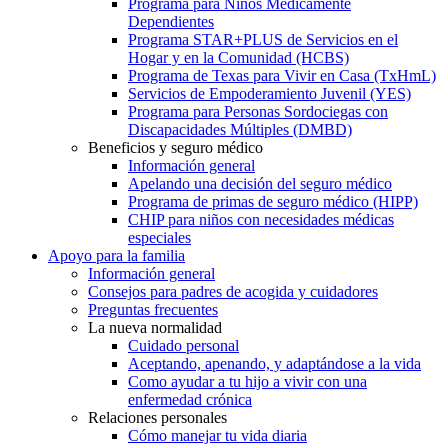
Programa para Niños Médicamente
Dependientes
Programa STAR+PLUS de Servicios en el
Hogar y en la Comunidad (HCBS)
Programa de Texas para Vivir en Casa (TxHmL)
Servicios de Empoderamiento Juvenil (YES)
Programa para Personas Sordociegas con
Discapacidades Múltiples (DMBD)
Beneficios y seguro médico
Información general
Apelando una decisión del seguro médico
Programa de primas de seguro médico (HIPP)
CHIP para niños con necesidades médicas
especiales
Apoyo para la familia
Información general
Consejos para padres de acogida y cuidadores
Preguntas frecuentes
La nueva normalidad
Cuidado personal
Aceptando, apenando, y adaptándose a la vida
Como ayudar a tu hijo a vivir con una
enfermedad crónica
Relaciones personales
Cómo manejar tu vida diaria