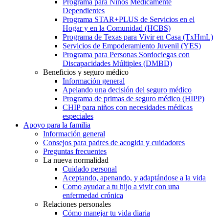
Programa para Niños Médicamente
Dependientes
Programa STAR+PLUS de Servicios en el
Hogar y en la Comunidad (HCBS)
Programa de Texas para Vivir en Casa (TxHmL)
Servicios de Empoderamiento Juvenil (YES)
Programa para Personas Sordociegas con
Discapacidades Múltiples (DMBD)
Beneficios y seguro médico
Información general
Apelando una decisión del seguro médico
Programa de primas de seguro médico (HIPP)
CHIP para niños con necesidades médicas
especiales
Apoyo para la familia
Información general
Consejos para padres de acogida y cuidadores
Preguntas frecuentes
La nueva normalidad
Cuidado personal
Aceptando, apenando, y adaptándose a la vida
Como ayudar a tu hijo a vivir con una
enfermedad crónica
Relaciones personales
Cómo manejar tu vida diaria