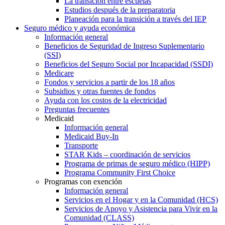
La transición entre escuelas
Estudios después de la preparatoria
Planeación para la transición a través del IEP
Seguro médico y ayuda económica
Información general
Beneficios de Seguridad de Ingreso Suplementario
(SSI)
Beneficios del Seguro Social por Incapacidad (SSDI)
Medicare
Fondos y servicios a partir de los 18 años
Subsidios y otras fuentes de fondos
Ayuda con los costos de la electricidad
Preguntas frecuentes
Medicaid
Información general
Medicaid Buy-In
Transporte
STAR Kids – coordinación de servicios
Programa de primas de seguro médico (HIPP)
Programa Community First Choice
Programas con exención
Información general
Servicios en el Hogar y en la Comunidad (HCS)
Servicios de Apoyo y Asistencia para Vivir en la
Comunidad (CLASS)