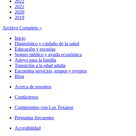
2022
2021
2020
2019
Archivo Completo »
Inicio
Diagnóstico y cuidado de la salud
Educación y escuelas
Seguro médico y ayuda económica
Apoyo para la familia
Transición a la edad adulta
Encuentra servicios, grupos y eventos
Blog
Acerca de nosotros
Contáctenos
Compromiso con Los Texanos
Preguntas frecuentes
Accesibilidad