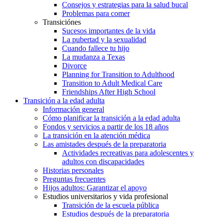
Consejos y estrategias para la salud bucal
Problemas para comer
Transiciónes
Sucesos importantes de la vida
La pubertad y la sexualidad
Cuando fallece tu hijo
La mudanza a Texas
Divorce
Planning for Transition to Adulthood
Transition to Adult Medical Care
Friendships After High School
Transición a la edad adulta
Información general
Cómo planificar la transición a la edad adulta
Fondos y servicios a partir de los 18 años
La transición en la atención médica
Las amistades después de la preparatoria
Actividades recreativas para adolescentes y
adultos con discapacidades
Historias personales
Preguntas frecuentes
Hijos adultos: Garantizar el apoyo
Estudios universitarios y vida profesional
Transición de la escuela pública
Estudios después de la preparatoria