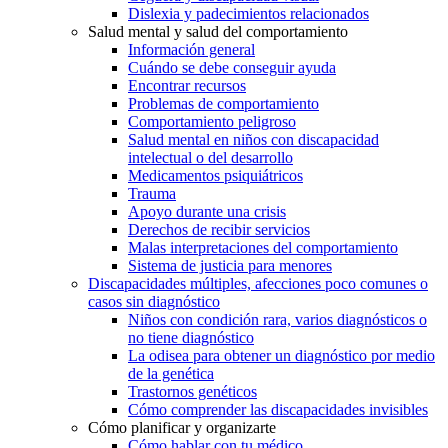
Dislexia y padecimientos relacionados
Salud mental y salud del comportamiento
Información general
Cuándo se debe conseguir ayuda
Encontrar recursos
Problemas de comportamiento
Comportamiento peligroso
Salud mental en niños con discapacidad
intelectual o del desarrollo
Medicamentos psiquiátricos
Trauma
Apoyo durante una crisis
Derechos de recibir servicios
Malas interpretaciones del comportamiento
Sistema de justicia para menores
Discapacidades múltiples, afecciones poco comunes o
casos sin diagnóstico
Niños con condición rara, varios diagnósticos o
no tiene diagnóstico
La odisea para obtener un diagnóstico por medio
de la genética
Trastornos genéticos
Cómo comprender las discapacidades invisibles
Cómo planificar y organizarte
Cómo hablar con tu médico