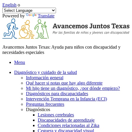
English
o
Powered by
Translate
Avancemos Juntos Texas: Ayuda para niños con discapacidad y
necesidades especiales
Menu
Diagnóstico y cuidado de la salud
Información general
Qué hacer si notas que hay algo diferente
Mi hijo tiene un diagnóstico, ¿por dónde empiezo?
Diagnósticos para discapacidades
Intervención Temprana en la Infancia (ECI)
Preguntas frecuentes
Diagnósticos
Lesiones cerebrales
Discapacidades de aprendizaje
Condiciones relacionadas al Zika
Ceguera y discapacidad visual