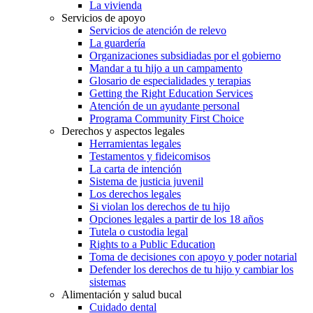
La vivienda
Servicios de apoyo
Servicios de atención de relevo
La guardería
Organizaciones subsidiadas por el gobierno
Mandar a tu hijo a un campamento
Glosario de especialidades y terapias
Getting the Right Education Services
Atención de un ayudante personal
Programa Community First Choice
Derechos y aspectos legales
Herramientas legales
Testamentos y fideicomisos
La carta de intención
Sistema de justicia juvenil
Los derechos legales
Si violan los derechos de tu hijo
Opciones legales a partir de los 18 años
Tutela o custodia legal
Rights to a Public Education
Toma de decisiones con apoyo y poder notarial
Defender los derechos de tu hijo y cambiar los
sistemas
Alimentación y salud bucal
Cuidado dental