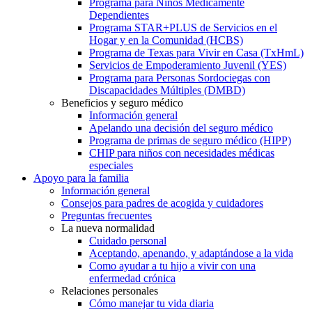
Programa para Niños Médicamente
Dependientes
Programa STAR+PLUS de Servicios en el
Hogar y en la Comunidad (HCBS)
Programa de Texas para Vivir en Casa (TxHmL)
Servicios de Empoderamiento Juvenil (YES)
Programa para Personas Sordociegas con
Discapacidades Múltiples (DMBD)
Beneficios y seguro médico
Información general
Apelando una decisión del seguro médico
Programa de primas de seguro médico (HIPP)
CHIP para niños con necesidades médicas
especiales
Apoyo para la familia
Información general
Consejos para padres de acogida y cuidadores
Preguntas frecuentes
La nueva normalidad
Cuidado personal
Aceptando, apenando, y adaptándose a la vida
Como ayudar a tu hijo a vivir con una
enfermedad crónica
Relaciones personales
Cómo manejar tu vida diaria