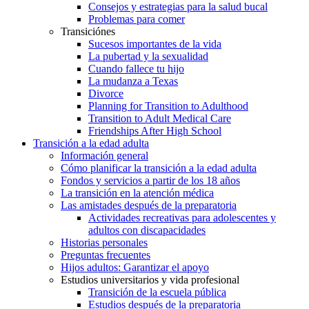
Consejos y estrategias para la salud bucal
Problemas para comer
Transiciónes
Sucesos importantes de la vida
La pubertad y la sexualidad
Cuando fallece tu hijo
La mudanza a Texas
Divorce
Planning for Transition to Adulthood
Transition to Adult Medical Care
Friendships After High School
Transición a la edad adulta
Información general
Cómo planificar la transición a la edad adulta
Fondos y servicios a partir de los 18 años
La transición en la atención médica
Las amistades después de la preparatoria
Actividades recreativas para adolescentes y
adultos con discapacidades
Historias personales
Preguntas frecuentes
Hijos adultos: Garantizar el apoyo
Estudios universitarios y vida profesional
Transición de la escuela pública
Estudios después de la preparatoria