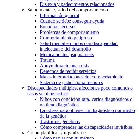
Dislexia y padecimientos relacionados
Salud mental y salud del comportamiento
Información general
Cuándo se debe conseguir ayuda
Encontrar recursos
Problemas de comportamiento
Comportamiento peligroso
Salud mental en niños con discapacidad
intelectual o del desarrollo
Medicamentos psiquiátricos
Trauma
Apoyo durante una crisis
Derechos de recibir servicios
Malas interpretaciones del comportamiento
Sistema de justicia para menores
Discapacidades múltiples, afecciones poco comunes o
casos sin diagnóstico
Niños con condición rara, varios diagnósticos o
no tiene diagnóstico
La odisea para obtener un diagnóstico por medio
de la genética
Trastornos genéticos
Cómo comprender las discapacidades invisibles
Cómo planificar y organizarte
Cómo hablar con tu médico