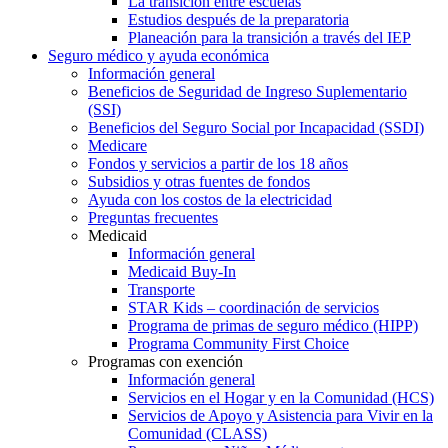
La transición entre escuelas
Estudios después de la preparatoria
Planeación para la transición a través del IEP
Seguro médico y ayuda económica
Información general
Beneficios de Seguridad de Ingreso Suplementario
(SSI)
Beneficios del Seguro Social por Incapacidad (SSDI)
Medicare
Fondos y servicios a partir de los 18 años
Subsidios y otras fuentes de fondos
Ayuda con los costos de la electricidad
Preguntas frecuentes
Medicaid
Información general
Medicaid Buy-In
Transporte
STAR Kids – coordinación de servicios
Programa de primas de seguro médico (HIPP)
Programa Community First Choice
Programas con exención
Información general
Servicios en el Hogar y en la Comunidad (HCS)
Servicios de Apoyo y Asistencia para Vivir en la
Comunidad (CLASS)