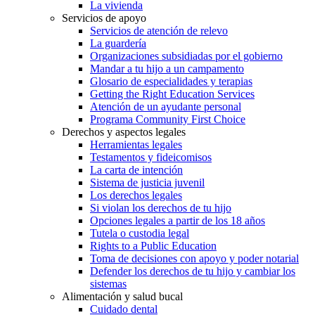
La vivienda
Servicios de apoyo
Servicios de atención de relevo
La guardería
Organizaciones subsidiadas por el gobierno
Mandar a tu hijo a un campamento
Glosario de especialidades y terapias
Getting the Right Education Services
Atención de un ayudante personal
Programa Community First Choice
Derechos y aspectos legales
Herramientas legales
Testamentos y fideicomisos
La carta de intención
Sistema de justicia juvenil
Los derechos legales
Si violan los derechos de tu hijo
Opciones legales a partir de los 18 años
Tutela o custodia legal
Rights to a Public Education
Toma de decisiones con apoyo y poder notarial
Defender los derechos de tu hijo y cambiar los
sistemas
Alimentación y salud bucal
Cuidado dental