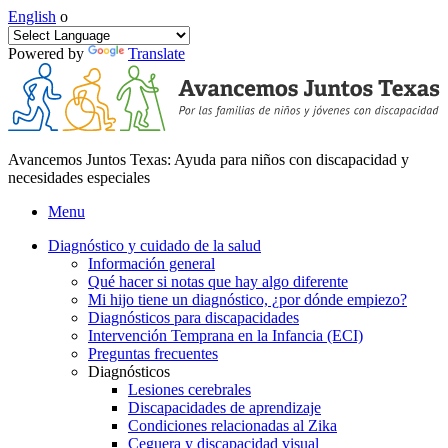
English
o
Powered by
Translate
Avancemos Juntos Texas: Ayuda para niños con discapacidad y
necesidades especiales
Menu
Diagnóstico y cuidado de la salud
Información general
Qué hacer si notas que hay algo diferente
Mi hijo tiene un diagnóstico, ¿por dónde empiezo?
Diagnósticos para discapacidades
Intervención Temprana en la Infancia (ECI)
Preguntas frecuentes
Diagnósticos
Lesiones cerebrales
Discapacidades de aprendizaje
Condiciones relacionadas al Zika
Ceguera y discapacidad visual