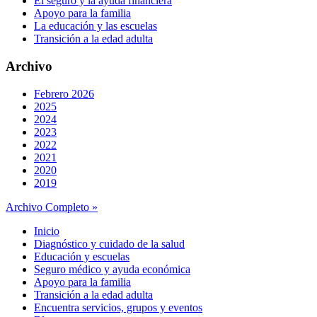
El seguro y la ayuda financiera
Apoyo para la familia
La educación y las escuelas
Transición a la edad adulta
Archivo
Febrero 2026
2025
2024
2023
2022
2021
2020
2019
Archivo Completo »
Inicio
Diagnóstico y cuidado de la salud
Educación y escuelas
Seguro médico y ayuda económica
Apoyo para la familia
Transición a la edad adulta
Encuentra servicios, grupos y eventos