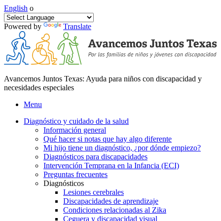
English
o
Powered by
Translate
Avancemos Juntos Texas: Ayuda para niños con discapacidad y
necesidades especiales
Menu
Diagnóstico y cuidado de la salud
Información general
Qué hacer si notas que hay algo diferente
Mi hijo tiene un diagnóstico, ¿por dónde empiezo?
Diagnósticos para discapacidades
Intervención Temprana en la Infancia (ECI)
Preguntas frecuentes
Diagnósticos
Lesiones cerebrales
Discapacidades de aprendizaje
Condiciones relacionadas al Zika
Ceguera y discapacidad visual