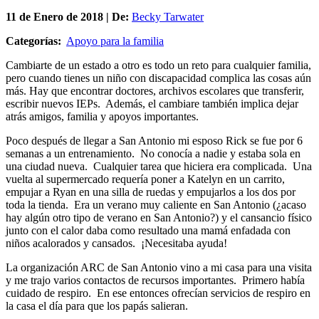
11 de
Enero
de 2018 | De:
Becky Tarwater
Categorías:
Apoyo para la familia
Cambiarte de un estado a otro es todo un reto para cualquier familia,
pero cuando tienes un niño con discapacidad complica las cosas aún
más. Hay que encontrar doctores, archivos escolares que transferir,
escribir nuevos IEPs. Además, el cambiare también implica dejar
atrás amigos, familia y apoyos importantes.
Poco después de llegar a San Antonio mi esposo Rick se fue por 6
semanas a un entrenamiento. No conocía a nadie y estaba sola en
una ciudad nueva. Cualquier tarea que hiciera era complicada. Una
vuelta al supermercado requería poner a Katelyn en un carrito,
empujar a Ryan en una silla de ruedas y empujarlos a los dos por
toda la tienda. Era un verano muy caliente en San Antonio (¿acaso
hay algún otro tipo de verano en San Antonio?) y el cansancio físico
junto con el calor daba como resultado una mamá enfadada con
niños acalorados y cansados. ¡Necesitaba ayuda!
La organización ARC de San Antonio vino a mi casa para una visita
y me trajo varios contactos de recursos importantes. Primero había
cuidado de respiro. En ese entonces ofrecían servicios de respiro en
la casa el día para que los papás salieran.