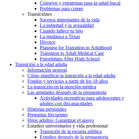
Consejos y estrategias para la salud bucal
Problemas para comer
Transiciónes
Sucesos importantes de la vida
La pubertad y la sexualidad
Cuando fallece tu hijo
La mudanza a Texas
Divorce
Planning for Transition to Adulthood
Transition to Adult Medical Care
Friendships After High School
Transición a la edad adulta
Información general
Cómo planificar la transición a la edad adulta
Fondos y servicios a partir de los 18 años
La transición en la atención médica
Las amistades después de la preparatoria
Actividades recreativas para adolescentes y
adultos con discapacidades
Historias personales
Preguntas frecuentes
Hijos adultos: Garantizar el apoyo
Estudios universitarios y vida profesional
Transición de la escuela pública
Estudios después de la preparatoria