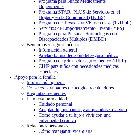
Programa para Niños Médicamente
Dependientes
Programa STAR+PLUS de Servicios en el
Hogar y en la Comunidad (HCBS)
Programa de Texas para Vivir en Casa (TxHmL)
Servicios de Empoderamiento Juvenil (YES)
Programa para Personas Sordociegas con
Discapacidades Múltiples (DMBD)
Beneficios y seguro médico
Información general
Apelando una decisión del seguro médico
Programa de primas de seguro médico (HIPP)
CHIP para niños con necesidades médicas
especiales
Apoyo para la familia
Información general
Consejos para padres de acogida y cuidadores
Preguntas frecuentes
La nueva normalidad
Cuidado personal
Aceptando, apenando, y adaptándose a la vida
Como ayudar a tu hijo a vivir con una
enfermedad crónica
Relaciones personales
Cómo manejar tu vida diaria