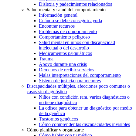
Dislexia y padecimientos relacionados
Salud mental y salud del comportamiento
Información general
Cuándo se debe conseguir ayuda
Encontrar recursos
Problemas de comportamiento
Comportamiento peligroso
Salud mental en niños con discapacidad
intelectual o del desarrollo
Medicamentos psiquiátricos
Trauma
Apoyo durante una crisis
Derechos de recibir servicios
Malas interpretaciones del comportamiento
Sistema de justicia para menores
Discapacidades múltiples, afecciones poco comunes o
casos sin diagnóstico
Niños con condición rara, varios diagnósticos o
no tiene diagnóstico
La odisea para obtener un diagnóstico por medio
de la genética
Trastornos genéticos
Cómo comprender las discapacidades invisibles
Cómo planificar y organizarte
Cómo hablar con tu médico