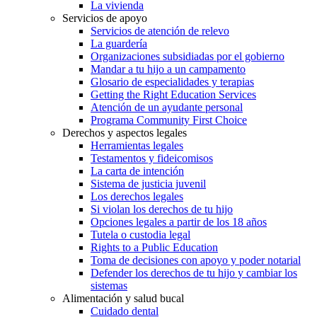
La vivienda
Servicios de apoyo
Servicios de atención de relevo
La guardería
Organizaciones subsidiadas por el gobierno
Mandar a tu hijo a un campamento
Glosario de especialidades y terapias
Getting the Right Education Services
Atención de un ayudante personal
Programa Community First Choice
Derechos y aspectos legales
Herramientas legales
Testamentos y fideicomisos
La carta de intención
Sistema de justicia juvenil
Los derechos legales
Si violan los derechos de tu hijo
Opciones legales a partir de los 18 años
Tutela o custodia legal
Rights to a Public Education
Toma de decisiones con apoyo y poder notarial
Defender los derechos de tu hijo y cambiar los
sistemas
Alimentación y salud bucal
Cuidado dental