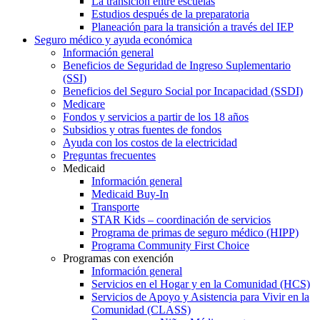
La transición entre escuelas
Estudios después de la preparatoria
Planeación para la transición a través del IEP
Seguro médico y ayuda económica
Información general
Beneficios de Seguridad de Ingreso Suplementario
(SSI)
Beneficios del Seguro Social por Incapacidad (SSDI)
Medicare
Fondos y servicios a partir de los 18 años
Subsidios y otras fuentes de fondos
Ayuda con los costos de la electricidad
Preguntas frecuentes
Medicaid
Información general
Medicaid Buy-In
Transporte
STAR Kids – coordinación de servicios
Programa de primas de seguro médico (HIPP)
Programa Community First Choice
Programas con exención
Información general
Servicios en el Hogar y en la Comunidad (HCS)
Servicios de Apoyo y Asistencia para Vivir en la
Comunidad (CLASS)