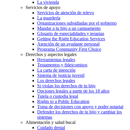
La vivienda
Servicios de apoyo
Servicios de atención de relevo
La guardería
Organizaciones subsidiadas por el gobierno
Mandar a tu hijo a un campamento
Glosario de especialidades y terapias
Getting the Right Education Services
Atención de un ayudante personal
Programa Community First Choice
Derechos y aspectos legales
Herramientas legales
Testamentos y fideicomisos
La carta de intención
Sistema de justicia juvenil
Los derechos legales
Si violan los derechos de tu hijo
Opciones legales a partir de los 18 años
Tutela o custodia legal
Rights to a Public Education
Toma de decisiones con apoyo y poder notarial
Defender los derechos de tu hijo y cambiar los
sistemas
Alimentación y salud bucal
Cuidado dental