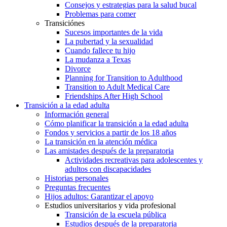
Consejos y estrategias para la salud bucal
Problemas para comer
Transiciónes
Sucesos importantes de la vida
La pubertad y la sexualidad
Cuando fallece tu hijo
La mudanza a Texas
Divorce
Planning for Transition to Adulthood
Transition to Adult Medical Care
Friendships After High School
Transición a la edad adulta
Información general
Cómo planificar la transición a la edad adulta
Fondos y servicios a partir de los 18 años
La transición en la atención médica
Las amistades después de la preparatoria
Actividades recreativas para adolescentes y
adultos con discapacidades
Historias personales
Preguntas frecuentes
Hijos adultos: Garantizar el apoyo
Estudios universitarios y vida profesional
Transición de la escuela pública
Estudios después de la preparatoria