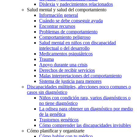
Dislexia y padecimientos relacionados
Salud mental y salud del comportamiento
Información general
Cuándo se debe conseguir ayuda
Encontrar recursos
Problemas de comportamiento
Comportamiento peligroso
Salud mental en niños con discapacidad
intelectual o del desarrollo
Medicamentos psiquiátricos
Trauma
Apoyo durante una crisis
Derechos de recibir servicios
Malas interpretaciones del comportamiento
Sistema de justicia para menores
Discapacidades múltiples, afecciones poco comunes o
casos sin diagnóstico
Niños con condición rara, varios diagnósticos o
no tiene diagnóstico
La odisea para obtener un diagnóstico por medio
de la genética
Trastornos genéticos
Cómo comprender las discapacidades invisibles
Cómo planificar y organizarte
Cómo hablar con tu médico