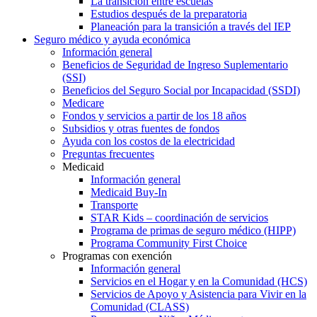
La transición entre escuelas
Estudios después de la preparatoria
Planeación para la transición a través del IEP
Seguro médico y ayuda económica
Información general
Beneficios de Seguridad de Ingreso Suplementario
(SSI)
Beneficios del Seguro Social por Incapacidad (SSDI)
Medicare
Fondos y servicios a partir de los 18 años
Subsidios y otras fuentes de fondos
Ayuda con los costos de la electricidad
Preguntas frecuentes
Medicaid
Información general
Medicaid Buy-In
Transporte
STAR Kids – coordinación de servicios
Programa de primas de seguro médico (HIPP)
Programa Community First Choice
Programas con exención
Información general
Servicios en el Hogar y en la Comunidad (HCS)
Servicios de Apoyo y Asistencia para Vivir en la
Comunidad (CLASS)