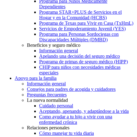
Programa para Niños Médicamente
Dependientes
Programa STAR+PLUS de Servicios en el
Hogar y en la Comunidad (HCBS)
Programa de Texas para Vivir en Casa (TxHmL)
Servicios de Empoderamiento Juvenil (YES)
Programa para Personas Sordociegas con
Discapacidades Múltiples (DMBD)
Beneficios y seguro médico
Información general
Apelando una decisión del seguro médico
Programa de primas de seguro médico (HIPP)
CHIP para niños con necesidades médicas
especiales
Apoyo para la familia
Información general
Consejos para padres de acogida y cuidadores
Preguntas frecuentes
La nueva normalidad
Cuidado personal
Aceptando, apenando, y adaptándose a la vida
Como ayudar a tu hijo a vivir con una
enfermedad crónica
Relaciones personales
Cómo manejar tu vida diaria