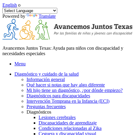
English
o
Powered by
Translate
Avancemos Juntos Texas: Ayuda para niños con discapacidad y
necesidades especiales
Menu
Diagnóstico y cuidado de la salud
Información general
Qué hacer si notas que hay algo diferente
Mi hijo tiene un diagnóstico, ¿por dónde empiezo?
Diagnósticos para discapacidades
Intervención Temprana en la Infancia (ECI)
Preguntas frecuentes
Diagnósticos
Lesiones cerebrales
Discapacidades de aprendizaje
Condiciones relacionadas al Zika
Ceguera y discapacidad visual