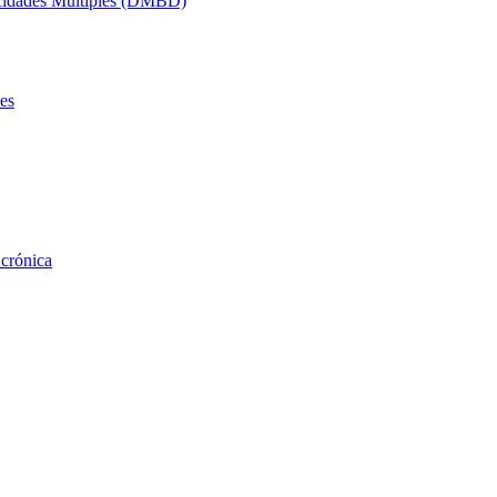
acidades Múltiples (DMBD)
es
 crónica