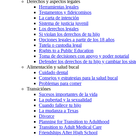
Derechos y aspectos legales
Herramientas legales
Testamentos y fideicomisos
La carta de intención
Sistema de justicia juvenil
Los derechos legales
Si violan los derechos de tu hijo
Opciones legales a partir de los 18 años
Tutela o custodia legal
Rights to a Public Education
Toma de decisiones con apoyo y poder notarial
Defender los derechos de tu hijo y cambiar los sis
Alimentación y salud bucal
Cuidado dental
Consejos y estrategias para la salud bucal
Problemas para comer
Transiciónes
Sucesos importantes de la vida
La pubertad y la sexualidad
Cuando fallece tu hijo
La mudanza a Texas
Divorce
Planning for Transition to Adulthood
Transition to Adult Medical Care
Friendships After High School