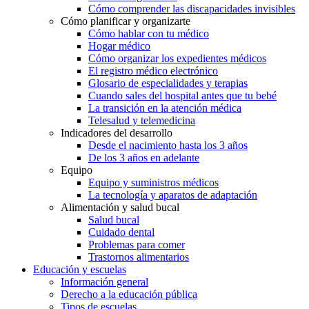
Cómo comprender las discapacidades invisibles
Cómo planificar y organizarte
Cómo hablar con tu médico
Hogar médico
Cómo organizar los expedientes médicos
El registro médico electrónico
Glosario de especialidades y terapias
Cuando sales del hospital antes que tu bebé
La transición en la atención médica
Telesalud y telemedicina
Indicadores del desarrollo
Desde el nacimiento hasta los 3 años
De los 3 años en adelante
Equipo
Equipo y suministros médicos
La tecnología y aparatos de adaptación
Alimentación y salud bucal
Salud bucal
Cuidado dental
Problemas para comer
Trastornos alimentarios
Educación y escuelas
Información general
Derecho a la educación pública
Tipos de escuelas