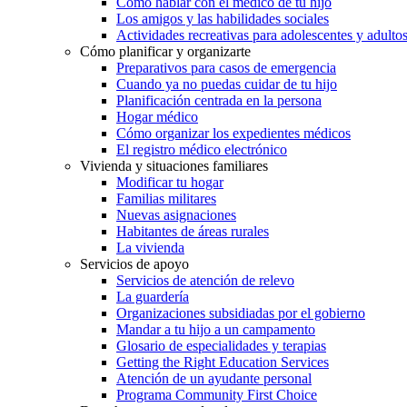
Cómo hablar con el médico de tu hijo
Los amigos y las habilidades sociales
Actividades recreativas para adolescentes y adulto
Cómo planificar y organizarte
Preparativos para casos de emergencia
Cuando ya no puedas cuidar de tu hijo
Planificación centrada en la persona
Hogar médico
Cómo organizar los expedientes médicos
El registro médico electrónico
Vivienda y situaciones familiares
Modificar tu hogar
Familias militares
Nuevas asignaciones
Habitantes de áreas rurales
La vivienda
Servicios de apoyo
Servicios de atención de relevo
La guardería
Organizaciones subsidiadas por el gobierno
Mandar a tu hijo a un campamento
Glosario de especialidades y terapias
Getting the Right Education Services
Atención de un ayudante personal
Programa Community First Choice