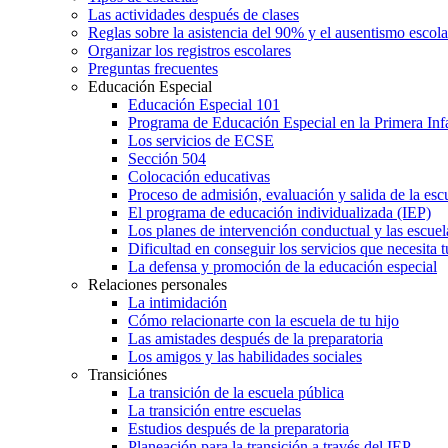
Las actividades después de clases
Reglas sobre la asistencia del 90% y el ausentismo escol
Organizar los registros escolares
Preguntas frecuentes
Educación Especial
Educación Especial 101
Programa de Educación Especial en la Primera Inf
Los servicios de ECSE
Sección 504
Colocación educativas
Proceso de admisión, evaluación y salida de la es
El programa de educación individualizada (IEP)
Los planes de intervención conductual y las escuel
Dificultad en conseguir los servicios que necesita t
La defensa y promoción de la educación especial
Relaciones personales
La intimidación
Cómo relacionarte con la escuela de tu hijo
Las amistades después de la preparatoria
Los amigos y las habilidades sociales
Transiciónes
La transición de la escuela pública
La transición entre escuelas
Estudios después de la preparatoria
Planeación para la transición a través del IEP