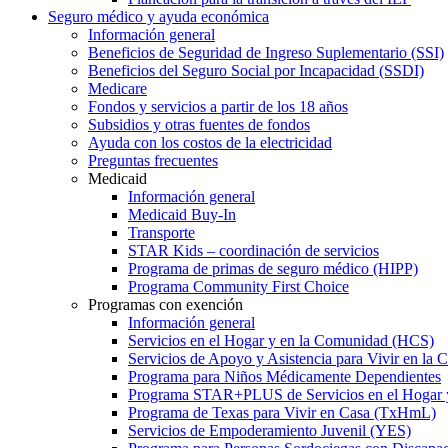
Seguro médico y ayuda económica
Información general
Beneficios de Seguridad de Ingreso Suplementario (SSI)
Beneficios del Seguro Social por Incapacidad (SSDI)
Medicare
Fondos y servicios a partir de los 18 años
Subsidios y otras fuentes de fondos
Ayuda con los costos de la electricidad
Preguntas frecuentes
Medicaid
Información general
Medicaid Buy-In
Transporte
STAR Kids – coordinación de servicios
Programa de primas de seguro médico (HIPP)
Programa Community First Choice
Programas con exención
Información general
Servicios en el Hogar y en la Comunidad (HCS)
Servicios de Apoyo y Asistencia para Vivir en l
Programa para Niños Médicamente Dependientes
Programa STAR+PLUS de Servicios en el Hogar
Programa de Texas para Vivir en Casa (TxHmL)
Servicios de Empoderamiento Juvenil (YES)