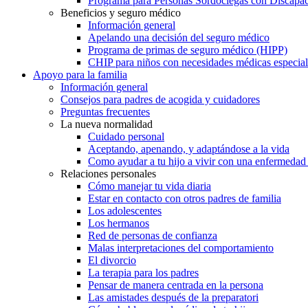
Programa para Personas Sordociegas con Discap
Beneficios y seguro médico
Información general
Apelando una decisión del seguro médico
Programa de primas de seguro médico (HIPP)
CHIP para niños con necesidades médicas especial
Apoyo para la familia
Información general
Consejos para padres de acogida y cuidadores
Preguntas frecuentes
La nueva normalidad
Cuidado personal
Aceptando, apenando, y adaptándose a la vida
Como ayudar a tu hijo a vivir con una enfermedad
Relaciones personales
Cómo manejar tu vida diaria
Estar en contacto con otros padres de familia
Los adolescentes
Los hermanos
Red de personas de confianza
Malas interpretaciones del comportamiento
El divorcio
La terapia para los padres
Pensar de manera centrada en la persona
Las amistades después de la preparatori