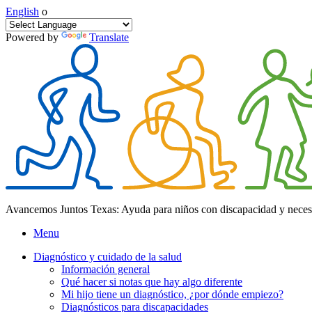
English
o
Powered by
Translate
Avancemos Juntos Texas: Ayuda para niños con discapacidad y neces
Menu
Diagnóstico y cuidado de la salud
Información general
Qué hacer si notas que hay algo diferente
Mi hijo tiene un diagnóstico, ¿por dónde empiezo?
Diagnósticos para discapacidades