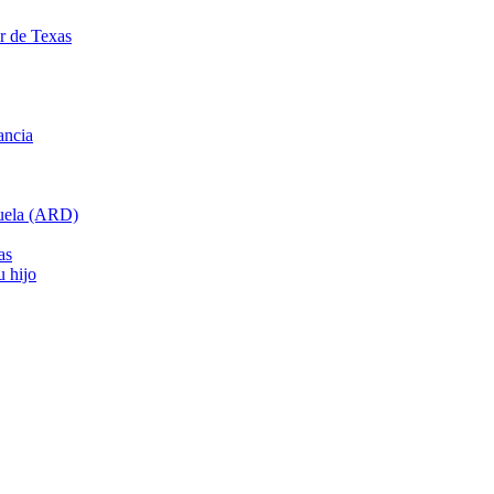
ar de Texas
ancia
cuela (ARD)
as
u hijo