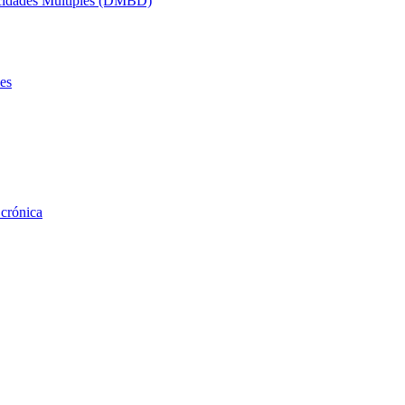
acidades Múltiples (DMBD)
es
 crónica