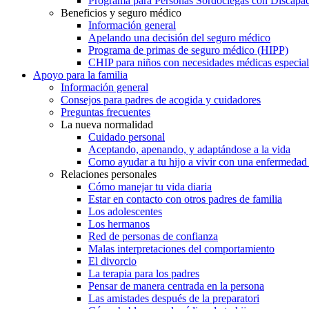
Programa para Personas Sordociegas con Discap
Beneficios y seguro médico
Información general
Apelando una decisión del seguro médico
Programa de primas de seguro médico (HIPP)
CHIP para niños con necesidades médicas especial
Apoyo para la familia
Información general
Consejos para padres de acogida y cuidadores
Preguntas frecuentes
La nueva normalidad
Cuidado personal
Aceptando, apenando, y adaptándose a la vida
Como ayudar a tu hijo a vivir con una enfermedad
Relaciones personales
Cómo manejar tu vida diaria
Estar en contacto con otros padres de familia
Los adolescentes
Los hermanos
Red de personas de confianza
Malas interpretaciones del comportamiento
El divorcio
La terapia para los padres
Pensar de manera centrada en la persona
Las amistades después de la preparatori