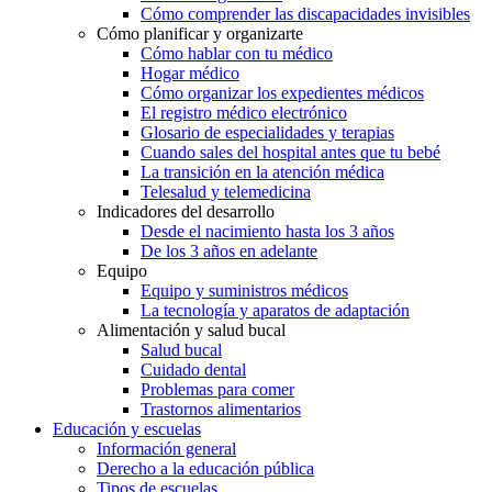
Cómo comprender las discapacidades invisibles
Cómo planificar y organizarte
Cómo hablar con tu médico
Hogar médico
Cómo organizar los expedientes médicos
El registro médico electrónico
Glosario de especialidades y terapias
Cuando sales del hospital antes que tu bebé
La transición en la atención médica
Telesalud y telemedicina
Indicadores del desarrollo
Desde el nacimiento hasta los 3 años
De los 3 años en adelante
Equipo
Equipo y suministros médicos
La tecnología y aparatos de adaptación
Alimentación y salud bucal
Salud bucal
Cuidado dental
Problemas para comer
Trastornos alimentarios
Educación y escuelas
Información general
Derecho a la educación pública
Tipos de escuelas