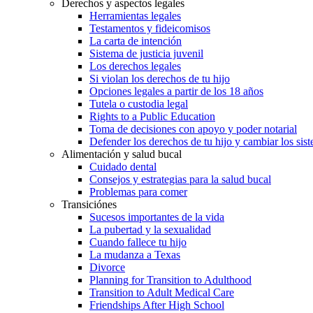
Derechos y aspectos legales
Herramientas legales
Testamentos y fideicomisos
La carta de intención
Sistema de justicia juvenil
Los derechos legales
Si violan los derechos de tu hijo
Opciones legales a partir de los 18 años
Tutela o custodia legal
Rights to a Public Education
Toma de decisiones con apoyo y poder notarial
Defender los derechos de tu hijo y cambiar los sis
Alimentación y salud bucal
Cuidado dental
Consejos y estrategias para la salud bucal
Problemas para comer
Transiciónes
Sucesos importantes de la vida
La pubertad y la sexualidad
Cuando fallece tu hijo
La mudanza a Texas
Divorce
Planning for Transition to Adulthood
Transition to Adult Medical Care
Friendships After High School