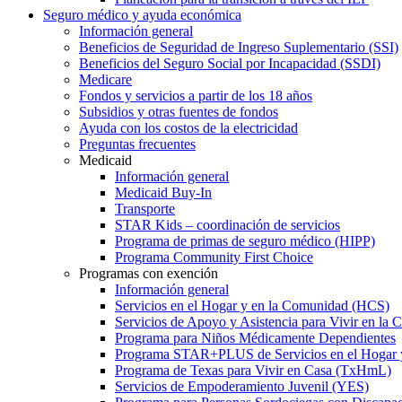
Seguro médico y ayuda económica
Información general
Beneficios de Seguridad de Ingreso Suplementario (SSI)
Beneficios del Seguro Social por Incapacidad (SSDI)
Medicare
Fondos y servicios a partir de los 18 años
Subsidios y otras fuentes de fondos
Ayuda con los costos de la electricidad
Preguntas frecuentes
Medicaid
Información general
Medicaid Buy-In
Transporte
STAR Kids – coordinación de servicios
Programa de primas de seguro médico (HIPP)
Programa Community First Choice
Programas con exención
Información general
Servicios en el Hogar y en la Comunidad (HCS)
Servicios de Apoyo y Asistencia para Vivir en l
Programa para Niños Médicamente Dependientes
Programa STAR+PLUS de Servicios en el Hogar
Programa de Texas para Vivir en Casa (TxHmL)
Servicios de Empoderamiento Juvenil (YES)