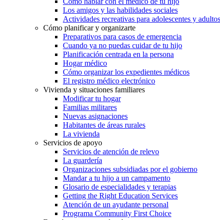
Cómo hablar con el médico de tu hijo
Los amigos y las habilidades sociales
Actividades recreativas para adolescentes y adulto
Cómo planificar y organizarte
Preparativos para casos de emergencia
Cuando ya no puedas cuidar de tu hijo
Planificación centrada en la persona
Hogar médico
Cómo organizar los expedientes médicos
El registro médico electrónico
Vivienda y situaciones familiares
Modificar tu hogar
Familias militares
Nuevas asignaciones
Habitantes de áreas rurales
La vivienda
Servicios de apoyo
Servicios de atención de relevo
La guardería
Organizaciones subsidiadas por el gobierno
Mandar a tu hijo a un campamento
Glosario de especialidades y terapias
Getting the Right Education Services
Atención de un ayudante personal
Programa Community First Choice