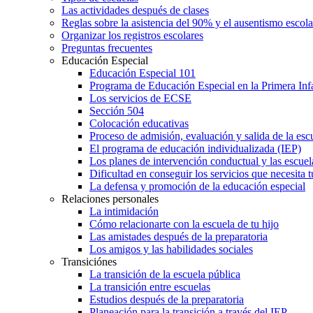
Las actividades después de clases
Reglas sobre la asistencia del 90% y el ausentismo escol
Organizar los registros escolares
Preguntas frecuentes
Educación Especial
Educación Especial 101
Programa de Educación Especial en la Primera Inf
Los servicios de ECSE
Sección 504
Colocación educativas
Proceso de admisión, evaluación y salida de la es
El programa de educación individualizada (IEP)
Los planes de intervención conductual y las escuel
Dificultad en conseguir los servicios que necesita t
La defensa y promoción de la educación especial
Relaciones personales
La intimidación
Cómo relacionarte con la escuela de tu hijo
Las amistades después de la preparatoria
Los amigos y las habilidades sociales
Transiciónes
La transición de la escuela pública
La transición entre escuelas
Estudios después de la preparatoria
Planeación para la transición a través del IEP