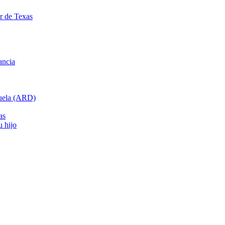
ar de Texas
ancia
cuela (ARD)
as
u hijo