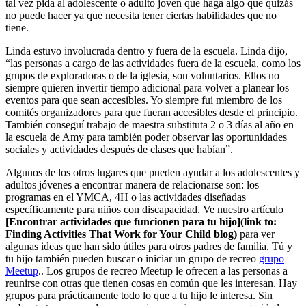
tal vez pida al adolescente o adulto joven que haga algo que quizás
no puede hacer ya que necesita tener ciertas habilidades que no
tiene.
Linda estuvo involucrada dentro y fuera de la escuela. Linda dijo,
“las personas a cargo de las actividades fuera de la escuela, como los
grupos de exploradoras o de la iglesia, son voluntarios. Ellos no
siempre quieren invertir tiempo adicional para volver a planear los
eventos para que sean accesibles. Yo siempre fui miembro de los
comités organizadores para que fueran accesibles desde el principio.
También conseguí trabajo de maestra substituta 2 o 3 días al año en
la escuela de Amy para también poder observar las oportunidades
sociales y actividades después de clases que habían”.
Algunos de los otros lugares que pueden ayudar a los adolescentes y
adultos jóvenes a encontrar manera de relacionarse son: los
programas en el YMCA, 4H o las actividades diseñadas
específicamente para niños con discapacidad. Ve nuestro artículo
[Encontrar actividades que funcionen para tu hijo](link to:
Finding Activities That Work for Your Child blog)
para ver
algunas ideas que han sido útiles para otros padres de familia. Tú y
tu hijo también pueden buscar o iniciar un grupo de recreo
grupo
Meetup
.. Los grupos de recreo Meetup le ofrecen a las personas a
reunirse con otras que tienen cosas en común que les interesan. Hay
grupos para prácticamente todo lo que a tu hijo le interesa. Sin