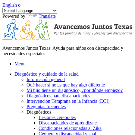
English
o
Powered by
Translate
Avancemos Juntos Texas: Ayuda para niños con discapacidad y
necesidades especiales
Menu
Diagnóstico y cuidado de la salud
Información general
Qué hacer si notas que hay algo diferente
Mi hijo tiene un diagnóstico, ¿por dónde empiezo?
Diagnósticos para discapacidades
Intervención Temprana en la Infancia (ECI)
Preguntas frecuentes
Diagnósticos
Lesiones cerebrales
Discapacidades de aprendizaje
Condiciones relacionadas al Zika
Ceguera y discapacidad visual