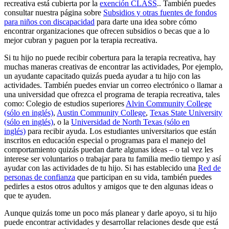
recreativa está cubierta por la
exención CLASS
.. También puedes
consultar nuestra página sobre
Subsidios y otras fuentes de fondos
para niños con discapacidad
para darte una idea sobre cómo
encontrar organizaciones que ofrecen subsidios o becas que a lo
mejor cubran y paguen por la terapia recreativa.
Si tu hijo no puede recibir cobertura para la terapia recreativa, hay
muchas maneras creativas de encontrar las actividades, Por ejemplo,
un ayudante capacitado quizás pueda ayudar a tu hijo con las
actividades. También puedes enviar un correo electrónico o llamar a
una universidad que ofrezca el programa de terapia recreativa, tales
como: Colegio de estudios superiores
Alvin Community College
(sólo en inglés)
,
Austin Community College
,
Texas State University
(sólo en inglés)
, o la
Universidad de North Texas (sólo en
inglés)
para recibir ayuda. Los estudiantes universitarios que están
inscritos en educación especial o programas para el manejo del
comportamiento quizás puedan darte algunas ideas – o tal vez les
interese ser voluntarios o trabajar para tu familia medio tiempo y así
ayudar con las actividades de tu hijo. Si has establecido una
Red de
personas de confianza
que participan en su vida, también puedes
pedirles a estos otros adultos y amigos que te den algunas ideas o
que te ayuden.
Aunque quizás tome un poco más planear y darle apoyo, si tu hijo
puede encontrar actividades y desarrollar relaciones desde que está