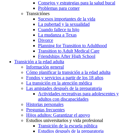
Consejos y estrategias para la salud bucal
Problemas para comer
Transiciónes
Sucesos importantes de la vida
La pubertad y la sexualidad
Cuando fallece tu hijo
La mudanza a Texas
Divorce
Planning for Transition to Adulthood
Transition to Adult Medical Care
Friendships After High School
Transición a la edad adulta
Información general
Cómo planificar la transición a la edad adulta
Fondos y servicios a partir de los 18 años
La transición en la atención médica
Las amistades después de la preparatoria
Actividades recreativas para adolescentes y
adultos con discapacidades
Historias personales
Preguntas frecuentes
Hijos adultos: Garantizar el apoyo
Estudios universitarios y vida profesional
Transición de la escuela pública
Estudios después de la preparatoria