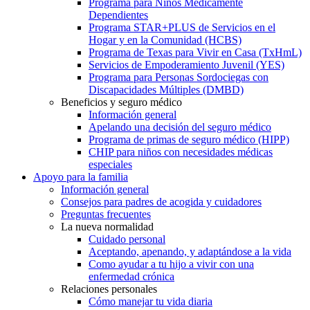
Programa para Niños Médicamente
Dependientes
Programa STAR+PLUS de Servicios en el
Hogar y en la Comunidad (HCBS)
Programa de Texas para Vivir en Casa (TxHmL)
Servicios de Empoderamiento Juvenil (YES)
Programa para Personas Sordociegas con
Discapacidades Múltiples (DMBD)
Beneficios y seguro médico
Información general
Apelando una decisión del seguro médico
Programa de primas de seguro médico (HIPP)
CHIP para niños con necesidades médicas
especiales
Apoyo para la familia
Información general
Consejos para padres de acogida y cuidadores
Preguntas frecuentes
La nueva normalidad
Cuidado personal
Aceptando, apenando, y adaptándose a la vida
Como ayudar a tu hijo a vivir con una
enfermedad crónica
Relaciones personales
Cómo manejar tu vida diaria