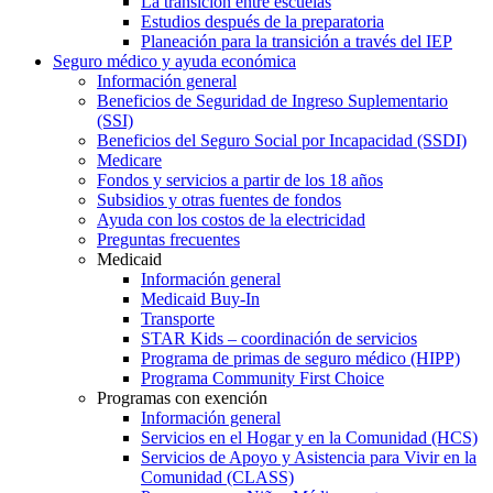
La transición entre escuelas
Estudios después de la preparatoria
Planeación para la transición a través del IEP
Seguro médico y ayuda económica
Información general
Beneficios de Seguridad de Ingreso Suplementario
(SSI)
Beneficios del Seguro Social por Incapacidad (SSDI)
Medicare
Fondos y servicios a partir de los 18 años
Subsidios y otras fuentes de fondos
Ayuda con los costos de la electricidad
Preguntas frecuentes
Medicaid
Información general
Medicaid Buy-In
Transporte
STAR Kids – coordinación de servicios
Programa de primas de seguro médico (HIPP)
Programa Community First Choice
Programas con exención
Información general
Servicios en el Hogar y en la Comunidad (HCS)
Servicios de Apoyo y Asistencia para Vivir en la
Comunidad (CLASS)