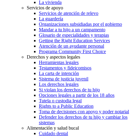
La vivienda
Servicios de apoyo
Servicios de atención de relevo
La guardería
Organizaciones subsidiadas por el gobierno
Mandar a tu hijo a un campamento
Glosario de especialidades y terapias
Getting the Right Education Services
Atención de un ayudante personal
Programa Community First Choice
Derechos y aspectos legales
Herramientas legales
Testamentos y fideicomisos
La carta de intención
Sistema de justicia juvenil
Los derechos legales
Si violan los derechos de tu hijo
Opciones legales a partir de los 18 años
Tutela o custodia legal
Rights to a Public Education
Toma de decisiones con apoyo y poder notarial
Defender los derechos de tu hijo y cambiar los
sistemas
Alimentación y salud bucal
Cuidado dental