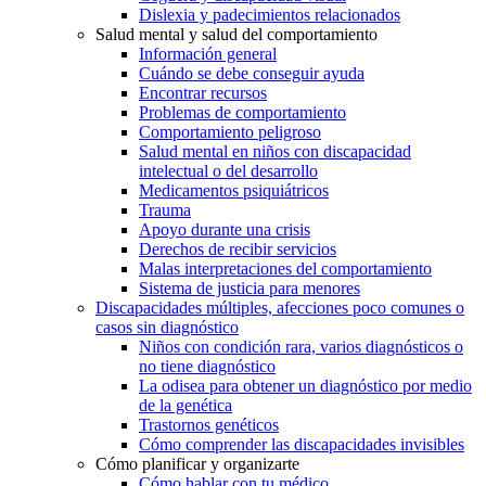
Dislexia y padecimientos relacionados
Salud mental y salud del comportamiento
Información general
Cuándo se debe conseguir ayuda
Encontrar recursos
Problemas de comportamiento
Comportamiento peligroso
Salud mental en niños con discapacidad
intelectual o del desarrollo
Medicamentos psiquiátricos
Trauma
Apoyo durante una crisis
Derechos de recibir servicios
Malas interpretaciones del comportamiento
Sistema de justicia para menores
Discapacidades múltiples, afecciones poco comunes o
casos sin diagnóstico
Niños con condición rara, varios diagnósticos o
no tiene diagnóstico
La odisea para obtener un diagnóstico por medio
de la genética
Trastornos genéticos
Cómo comprender las discapacidades invisibles
Cómo planificar y organizarte
Cómo hablar con tu médico