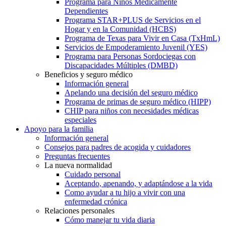
Programa para Niños Médicamente
Dependientes
Programa STAR+PLUS de Servicios en el
Hogar y en la Comunidad (HCBS)
Programa de Texas para Vivir en Casa (TxHmL)
Servicios de Empoderamiento Juvenil (YES)
Programa para Personas Sordociegas con
Discapacidades Múltiples (DMBD)
Beneficios y seguro médico
Información general
Apelando una decisión del seguro médico
Programa de primas de seguro médico (HIPP)
CHIP para niños con necesidades médicas
especiales
Apoyo para la familia
Información general
Consejos para padres de acogida y cuidadores
Preguntas frecuentes
La nueva normalidad
Cuidado personal
Aceptando, apenando, y adaptándose a la vida
Como ayudar a tu hijo a vivir con una
enfermedad crónica
Relaciones personales
Cómo manejar tu vida diaria