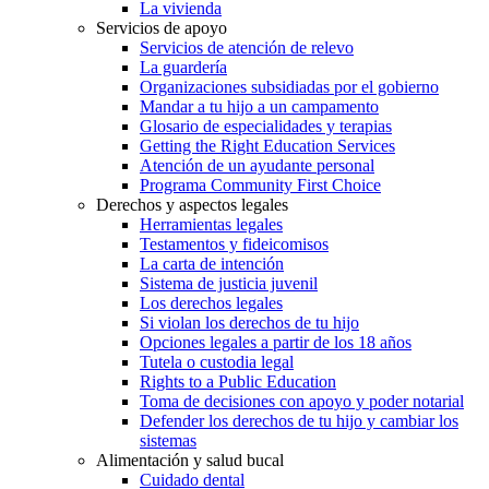
La vivienda
Servicios de apoyo
Servicios de atención de relevo
La guardería
Organizaciones subsidiadas por el gobierno
Mandar a tu hijo a un campamento
Glosario de especialidades y terapias
Getting the Right Education Services
Atención de un ayudante personal
Programa Community First Choice
Derechos y aspectos legales
Herramientas legales
Testamentos y fideicomisos
La carta de intención
Sistema de justicia juvenil
Los derechos legales
Si violan los derechos de tu hijo
Opciones legales a partir de los 18 años
Tutela o custodia legal
Rights to a Public Education
Toma de decisiones con apoyo y poder notarial
Defender los derechos de tu hijo y cambiar los
sistemas
Alimentación y salud bucal
Cuidado dental