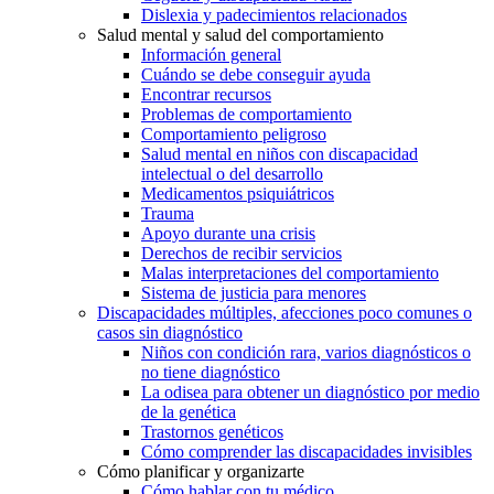
Dislexia y padecimientos relacionados
Salud mental y salud del comportamiento
Información general
Cuándo se debe conseguir ayuda
Encontrar recursos
Problemas de comportamiento
Comportamiento peligroso
Salud mental en niños con discapacidad
intelectual o del desarrollo
Medicamentos psiquiátricos
Trauma
Apoyo durante una crisis
Derechos de recibir servicios
Malas interpretaciones del comportamiento
Sistema de justicia para menores
Discapacidades múltiples, afecciones poco comunes o
casos sin diagnóstico
Niños con condición rara, varios diagnósticos o
no tiene diagnóstico
La odisea para obtener un diagnóstico por medio
de la genética
Trastornos genéticos
Cómo comprender las discapacidades invisibles
Cómo planificar y organizarte
Cómo hablar con tu médico