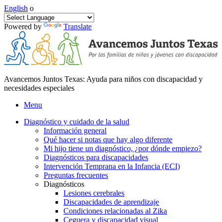
English
o
Powered by
Translate
Avancemos Juntos Texas: Ayuda para niños con discapacidad y
necesidades especiales
Menu
Diagnóstico y cuidado de la salud
Información general
Qué hacer si notas que hay algo diferente
Mi hijo tiene un diagnóstico, ¿por dónde empiezo?
Diagnósticos para discapacidades
Intervención Temprana en la Infancia (ECI)
Preguntas frecuentes
Diagnósticos
Lesiones cerebrales
Discapacidades de aprendizaje
Condiciones relacionadas al Zika
Ceguera y discapacidad visual