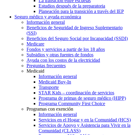
La transición entre escuelas
Estudios después de la preparatoria
Planeación para la transición a través del IEP
Seguro médico y ayuda económica
Información general
Beneficios de Seguridad de Ingreso Suplementario
(SSI)
Beneficios del Seguro Social por Incapacidad (SSDI)
Medicare
Fondos y servicios a partir de los 18 años
Subsidios y otras fuentes de fondos
Ayuda con los costos de la electricidad
Preguntas frecuentes
Medicaid
Información general
Medicaid Buy-In
Transporte
STAR Kids – coordinación de servicios
Programa de primas de seguro médico (HIPP)
Programa Community First Choice
Programas con exención
Información general
Servicios en el Hogar y en la Comunidad (HCS)
Servicios de Apoyo y Asistencia para Vivir en la
Comunidad (CLASS)