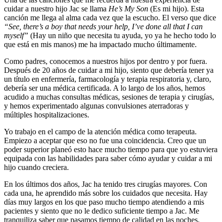
cuidar a nuestro hijo Jac se llama
He’s My Son
(Es mi hijo). Esta
canción me llega al alma cada vez que la escucho. El verso que dice
“See, there’s a boy that needs your help, I’ve done all that I can
myself”
(Hay un niño que necesita tu ayuda, yo ya he hecho todo lo
que está en mis manos) me ha impactado mucho últimamente.
Como padres, conocemos a nuestros hijos por dentro y por fuera.
Después de 20 años de cuidar a mi hijo, siento que debería tener ya
un título en enfermería, farmacología y terapia respiratoria y, claro,
debería ser una médica certificada. A lo largo de los años, hemos
acudido a muchas consultas médicas, sesiones de terapia y cirugías,
y hemos experimentado algunas convulsiones aterradoras y
múltiples hospitalizaciones.
Yo trabajo en el campo de la atención médica como terapeuta.
Empiezo a aceptar que eso no fue una coincidencia. Creo que un
poder superior planeó esto hace mucho tiempo para que yo estuviera
equipada con las habilidades para saber cómo ayudar y cuidar a mi
hijo cuando creciera.
En los últimos dos años, Jac ha tenido tres cirugías mayores. Con
cada una, he aprendido más sobre los cuidados que necesita. Hay
días muy largos en los que paso mucho tiempo atendiendo a mis
pacientes y siento que no le dedico suficiente tiempo a Jac. Me
tranquiliza saber que pasamos tiempo de calidad en las noches,