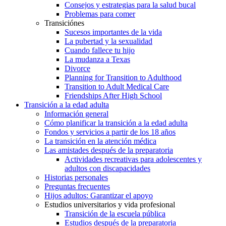
Consejos y estrategias para la salud bucal
Problemas para comer
Transiciónes
Sucesos importantes de la vida
La pubertad y la sexualidad
Cuando fallece tu hijo
La mudanza a Texas
Divorce
Planning for Transition to Adulthood
Transition to Adult Medical Care
Friendships After High School
Transición a la edad adulta
Información general
Cómo planificar la transición a la edad adulta
Fondos y servicios a partir de los 18 años
La transición en la atención médica
Las amistades después de la preparatoria
Actividades recreativas para adolescentes y
adultos con discapacidades
Historias personales
Preguntas frecuentes
Hijos adultos: Garantizar el apoyo
Estudios universitarios y vida profesional
Transición de la escuela pública
Estudios después de la preparatoria