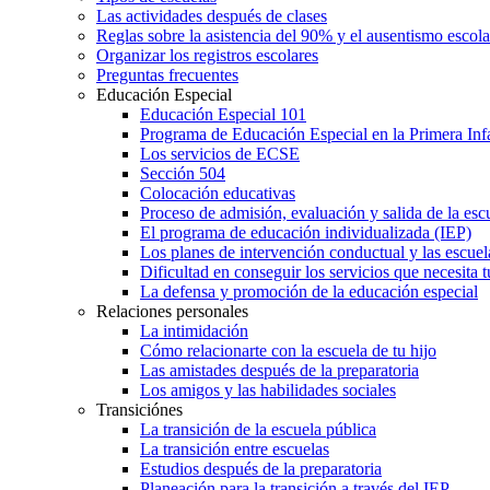
Las actividades después de clases
Reglas sobre la asistencia del 90% y el ausentismo escol
Organizar los registros escolares
Preguntas frecuentes
Educación Especial
Educación Especial 101
Programa de Educación Especial en la Primera Inf
Los servicios de ECSE
Sección 504
Colocación educativas
Proceso de admisión, evaluación y salida de la es
El programa de educación individualizada (IEP)
Los planes de intervención conductual y las escuel
Dificultad en conseguir los servicios que necesita t
La defensa y promoción de la educación especial
Relaciones personales
La intimidación
Cómo relacionarte con la escuela de tu hijo
Las amistades después de la preparatoria
Los amigos y las habilidades sociales
Transiciónes
La transición de la escuela pública
La transición entre escuelas
Estudios después de la preparatoria
Planeación para la transición a través del IEP