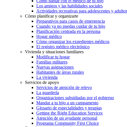
Cómo hablar con el médico de tu hijo
Los amigos y las habilidades sociales
Actividades recreativas para adolescentes y adulto
Cómo planificar y organizarte
Preparativos para casos de emergencia
Cuando ya no puedas cuidar de tu hijo
Planificación centrada en la persona
Hogar médico
Cómo organizar los expedientes médicos
El registro médico electrónico
Vivienda y situaciones familiares
Modificar tu hogar
Familias militares
Nuevas asignaciones
Habitantes de áreas rurales
La vivienda
Servicios de apoyo
Servicios de atención de relevo
La guardería
Organizaciones subsidiadas por el gobierno
Mandar a tu hijo a un campamento
Glosario de especialidades y terapias
Getting the Right Education Services
Atención de un ayudante personal
Programa Community First Choice