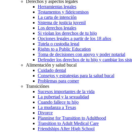
Derechos y aspectos legales
Herramientas legales
Testamentos y fideicomisos
La carta de intención
Sistema de justicia juvenil
Los derechos legales
Si violan los derechos de tu hijo
Opciones legales a partir de los 18 años
Tutela o custodia legal
Rights to a Public Education
Toma de decisiones con apoyo y poder notarial
Defender los derechos de tu hijo y cambiar los sis
Alimentación y salud bucal
Cuidado dental
Consejos y estrategias para la salud bucal
Problemas para comer
Transiciónes
Sucesos importantes de la vida
La pubertad y la sexualidad
Cuando fallece tu hijo
La mudanza a Texas
Divorce
Planning for Transition to Adulthood
Transition to Adult Medical Care
Friendships After High School