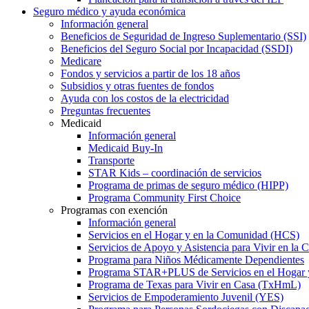
Seguro médico y ayuda económica
Información general
Beneficios de Seguridad de Ingreso Suplementario (SSI)
Beneficios del Seguro Social por Incapacidad (SSDI)
Medicare
Fondos y servicios a partir de los 18 años
Subsidios y otras fuentes de fondos
Ayuda con los costos de la electricidad
Preguntas frecuentes
Medicaid
Información general
Medicaid Buy-In
Transporte
STAR Kids – coordinación de servicios
Programa de primas de seguro médico (HIPP)
Programa Community First Choice
Programas con exención
Información general
Servicios en el Hogar y en la Comunidad (HCS)
Servicios de Apoyo y Asistencia para Vivir en l
Programa para Niños Médicamente Dependientes
Programa STAR+PLUS de Servicios en el Hogar
Programa de Texas para Vivir en Casa (TxHmL)
Servicios de Empoderamiento Juvenil (YES)