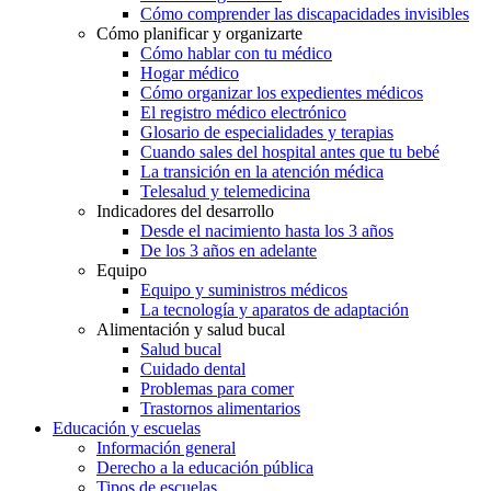
Cómo comprender las discapacidades invisibles
Cómo planificar y organizarte
Cómo hablar con tu médico
Hogar médico
Cómo organizar los expedientes médicos
El registro médico electrónico
Glosario de especialidades y terapias
Cuando sales del hospital antes que tu bebé
La transición en la atención médica
Telesalud y telemedicina
Indicadores del desarrollo
Desde el nacimiento hasta los 3 años
De los 3 años en adelante
Equipo
Equipo y suministros médicos
La tecnología y aparatos de adaptación
Alimentación y salud bucal
Salud bucal
Cuidado dental
Problemas para comer
Trastornos alimentarios
Educación y escuelas
Información general
Derecho a la educación pública
Tipos de escuelas