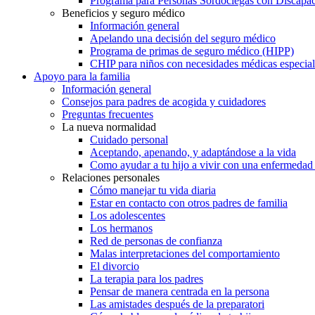
Programa para Personas Sordociegas con Discap
Beneficios y seguro médico
Información general
Apelando una decisión del seguro médico
Programa de primas de seguro médico (HIPP)
CHIP para niños con necesidades médicas especial
Apoyo para la familia
Información general
Consejos para padres de acogida y cuidadores
Preguntas frecuentes
La nueva normalidad
Cuidado personal
Aceptando, apenando, y adaptándose a la vida
Como ayudar a tu hijo a vivir con una enfermedad
Relaciones personales
Cómo manejar tu vida diaria
Estar en contacto con otros padres de familia
Los adolescentes
Los hermanos
Red de personas de confianza
Malas interpretaciones del comportamiento
El divorcio
La terapia para los padres
Pensar de manera centrada en la persona
Las amistades después de la preparatori