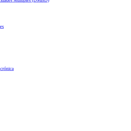
acidades Múltiples (DMBD)
es
 crónica