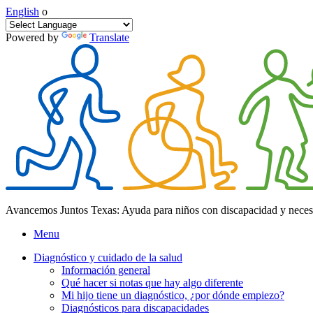
English
o
Powered by
Translate
Avancemos Juntos Texas: Ayuda para niños con discapacidad y neces
Menu
Diagnóstico y cuidado de la salud
Información general
Qué hacer si notas que hay algo diferente
Mi hijo tiene un diagnóstico, ¿por dónde empiezo?
Diagnósticos para discapacidades