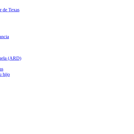
ar de Texas
ancia
cuela (ARD)
as
u hijo