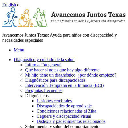
English
o
Powered by
Translate
Avancemos Juntos Texas: Ayuda para niños con discapacidad y
necesidades especiales
Menu
Diagnóstico y cuidado de la salud
Información general
Qué hacer si notas que hay algo diferente
Mi hijo tiene un diagnóstico, ¿por dónde empiezo?
Diagnósticos para discapacidades
Intervención Temprana en la Infancia (ECI)
Preguntas frecuentes
Diagnósticos
Lesiones cerebrales
Discapacidades de aprendizaje
Condiciones relacionadas al Zika
Ceguera y discapacidad visual