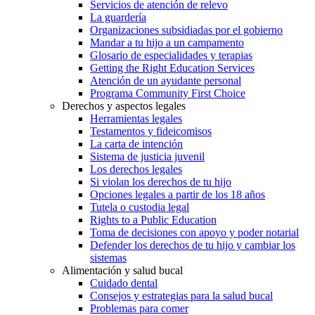
La vivienda
Servicios de apoyo
Servicios de atención de relevo
La guardería
Organizaciones subsidiadas por el gobierno
Mandar a tu hijo a un campamento
Glosario de especialidades y terapias
Getting the Right Education Services
Atención de un ayudante personal
Programa Community First Choice
Derechos y aspectos legales
Herramientas legales
Testamentos y fideicomisos
La carta de intención
Sistema de justicia juvenil
Los derechos legales
Si violan los derechos de tu hijo
Opciones legales a partir de los 18 años
Tutela o custodia legal
Rights to a Public Education
Toma de decisiones con apoyo y poder notarial
Defender los derechos de tu hijo y cambiar los
sistemas
Alimentación y salud bucal
Cuidado dental