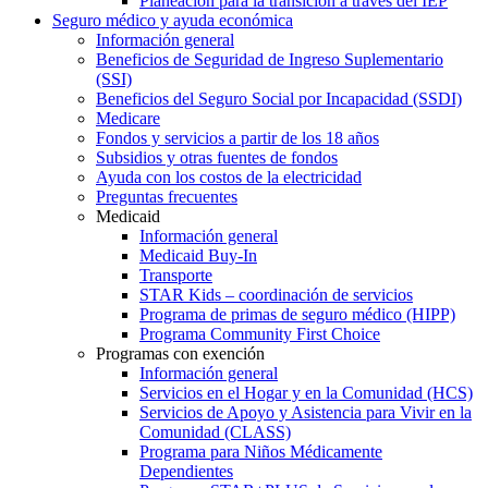
La transición entre escuelas
Estudios después de la preparatoria
Planeación para la transición a través del IEP
Seguro médico y ayuda económica
Información general
Beneficios de Seguridad de Ingreso Suplementario
(SSI)
Beneficios del Seguro Social por Incapacidad (SSDI)
Medicare
Fondos y servicios a partir de los 18 años
Subsidios y otras fuentes de fondos
Ayuda con los costos de la electricidad
Preguntas frecuentes
Medicaid
Información general
Medicaid Buy-In
Transporte
STAR Kids – coordinación de servicios
Programa de primas de seguro médico (HIPP)
Programa Community First Choice
Programas con exención
Información general
Servicios en el Hogar y en la Comunidad (HCS)
Servicios de Apoyo y Asistencia para Vivir en la
Comunidad (CLASS)