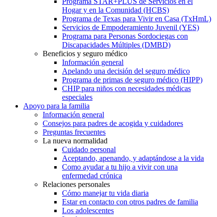
Programa para Niños Médicamente
Dependientes
Programa STAR+PLUS de Servicios en el
Hogar y en la Comunidad (HCBS)
Programa de Texas para Vivir en Casa (TxHmL)
Servicios de Empoderamiento Juvenil (YES)
Programa para Personas Sordociegas con
Discapacidades Múltiples (DMBD)
Beneficios y seguro médico
Información general
Apelando una decisión del seguro médico
Programa de primas de seguro médico (HIPP)
CHIP para niños con necesidades médicas
especiales
Apoyo para la familia
Información general
Consejos para padres de acogida y cuidadores
Preguntas frecuentes
La nueva normalidad
Cuidado personal
Aceptando, apenando, y adaptándose a la vida
Como ayudar a tu hijo a vivir con una
enfermedad crónica
Relaciones personales
Cómo manejar tu vida diaria