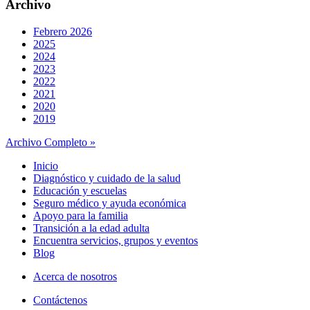
Transición a la edad adulta
Archivo
Febrero 2026
2025
2024
2023
2022
2021
2020
2019
Archivo Completo »
Inicio
Diagnóstico y cuidado de la salud
Educación y escuelas
Seguro médico y ayuda económica
Apoyo para la familia
Transición a la edad adulta
Encuentra servicios, grupos y eventos
Blog
Acerca de nosotros