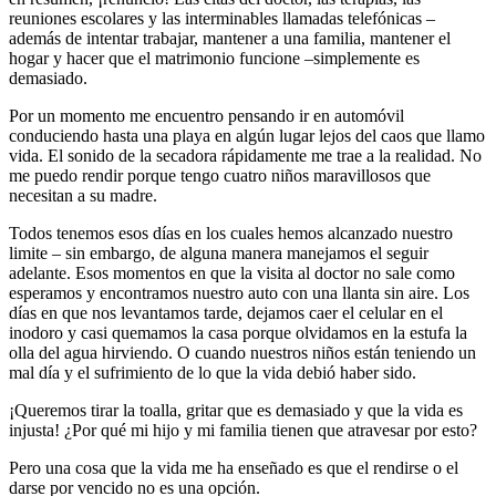
desgastada, consumida y abrumada. La lista puede continuar, pero
en resumen, ¡renuncio! Las citas del doctor, las terapias, las
reuniones escolares y las interminables llamadas telefónicas –
además de intentar trabajar, mantener a una familia, mantener el
hogar y hacer que el matrimonio funcione –simplemente es
demasiado.
Por un momento me encuentro pensando ir en automóvil
conduciendo hasta una playa en algún lugar lejos del caos que llamo
vida. El sonido de la secadora rápidamente me trae a la realidad. No
me puedo rendir porque tengo cuatro niños maravillosos que
necesitan a su madre.
Todos tenemos esos días en los cuales hemos alcanzado nuestro
limite – sin embargo, de alguna manera manejamos el seguir
adelante. Esos momentos en que la visita al doctor no sale como
esperamos y encontramos nuestro auto con una llanta sin aire. Los
días en que nos levantamos tarde, dejamos caer el celular en el
inodoro y casi quemamos la casa porque olvidamos en la estufa la
olla del agua hirviendo. O cuando nuestros niños están teniendo un
mal día y el sufrimiento de lo que la vida debió haber sido.
¡Queremos tirar la toalla, gritar que es demasiado y que la vida es
injusta! ¿Por qué mi hijo y mi familia tienen que atravesar por esto?