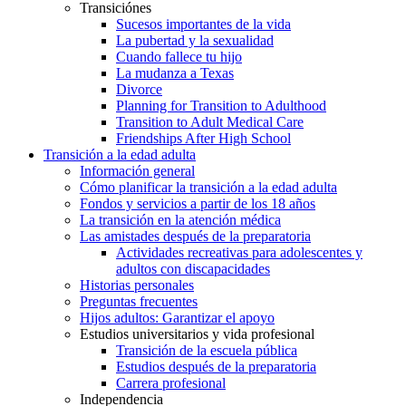
Consejos y estrategias para la salud bucal
Problemas para comer
Transiciónes
Sucesos importantes de la vida
La pubertad y la sexualidad
Cuando fallece tu hijo
La mudanza a Texas
Divorce
Planning for Transition to Adulthood
Transition to Adult Medical Care
Friendships After High School
Transición a la edad adulta
Información general
Cómo planificar la transición a la edad adulta
Fondos y servicios a partir de los 18 años
La transición en la atención médica
Las amistades después de la preparatoria
Actividades recreativas para adolescentes y
adultos con discapacidades
Historias personales
Preguntas frecuentes
Hijos adultos: Garantizar el apoyo
Estudios universitarios y vida profesional
Transición de la escuela pública
Estudios después de la preparatoria