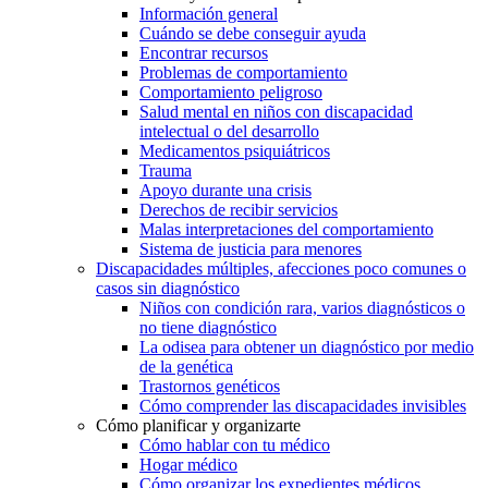
Dislexia y padecimientos relacionados
Salud mental y salud del comportamiento
Información general
Cuándo se debe conseguir ayuda
Encontrar recursos
Problemas de comportamiento
Comportamiento peligroso
Salud mental en niños con discapacidad
intelectual o del desarrollo
Medicamentos psiquiátricos
Trauma
Apoyo durante una crisis
Derechos de recibir servicios
Malas interpretaciones del comportamiento
Sistema de justicia para menores
Discapacidades múltiples, afecciones poco comunes o
casos sin diagnóstico
Niños con condición rara, varios diagnósticos o
no tiene diagnóstico
La odisea para obtener un diagnóstico por medio
de la genética
Trastornos genéticos
Cómo comprender las discapacidades invisibles
Cómo planificar y organizarte
Cómo hablar con tu médico