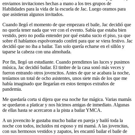
enviamos invitaciones hechas a mano a los tres grupos de
Habilidades para la vida de la escuela de Jac. Luego oramos para
que asistieran algunos invitados.
Cuando llegó el momento de que empezara el baile, Jac decidió que
no quería tener nada que ver con el evento. Sabía que estaba bien
vestido, pero no podía entender por qué estaba sucio el piso, ya que
sobre él habíamos espolvoreado confeti para que se viera festivo. Jac
decidió que no iba a bailar. Tan solo quería echarse en el sillón y
taparse la cabeza con una almohada.
Por fin, llegó un estudiante. Cuando prendimos las luces y pusimos
música, Jac decidió bailar. El timbre de la casa sonó más veces y
fueron entrando otros jovencitos. Antes de que se acabara la noche,
teníamos un total de ocho asistentes, unos siete más de los que me
había imaginado que llegarían en estos tiempos extraños de
pandemia.
Me quedaría corta si dijera que esa noche fue mágica. Varias mamás
se quedaron a platicar y nos hicimos amigas de inmediato. Algunas
de ellas hasta se acercaron a la pista a bailar YMCA.
A un jovencito le gustaba mucho bailar en pareja y bailó toda la
noche con todos, incluidos mi esposo y mi mamá. A las jovencitas,
con sus hermosos vestidos y zapatos, les encantó bailar el baile de