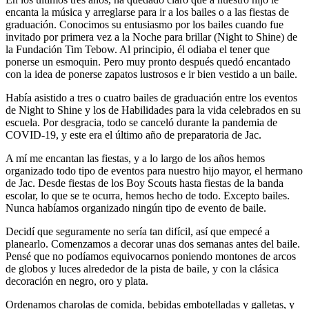
encanta la música y arreglarse para ir a los bailes o a las fiestas de
graduación. Conocimos su entusiasmo por los bailes cuando fue
invitado por primera vez a la Noche para brillar (Night to Shine) de
la Fundación Tim Tebow. Al principio, él odiaba el tener que
ponerse un esmoquin. Pero muy pronto después quedó encantado
con la idea de ponerse zapatos lustrosos e ir bien vestido a un baile.
Había asistido a tres o cuatro bailes de graduación entre los eventos
de Night to Shine y los de Habilidades para la vida celebrados en su
escuela. Por desgracia, todo se canceló durante la pandemia de
COVID-19, y este era el último año de preparatoria de Jac.
A mí me encantan las fiestas, y a lo largo de los años hemos
organizado todo tipo de eventos para nuestro hijo mayor, el hermano
de Jac. Desde fiestas de los Boy Scouts hasta fiestas de la banda
escolar, lo que se te ocurra, hemos hecho de todo. Excepto bailes.
Nunca habíamos organizado ningún tipo de evento de baile.
Decidí que seguramente no sería tan difícil, así que empecé a
planearlo. Comenzamos a decorar unas dos semanas antes del baile.
Pensé que no podíamos equivocarnos poniendo montones de arcos
de globos y luces alrededor de la pista de baile, y con la clásica
decoración en negro, oro y plata.
Ordenamos charolas de comida, bebidas embotelladas y galletas, y