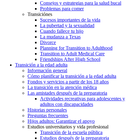
Consejos y estrategias para la salud bucal
Problemas para comer
Transiciónes
Sucesos importantes de la vida
La pubertad y la sexualidad
Cuando fallece tu hijo
La mudanza a Texas
Divorce
Planning for Transition to Adulthood
Transition to Adult Medical Care
Friendships After High School
Transición a la edad adulta
Información general
Cómo planificar la transición a la edad adulta
Fondos y servicios a partir de los 18 años
La transición en la atención médica
Las amistades después de la preparatoria
Actividades recreativas para adolescentes y
adultos con discapacidades
Historias personales
Preguntas frecuentes
Hijos adultos: Garantizar el apoyo
Estudios universitarios y vida profesional
Transición de la escuela pública
Estudios después de la preparatoria