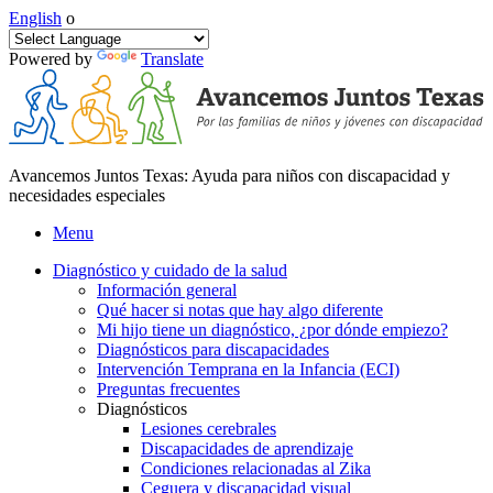
English
o
Powered by
Translate
Avancemos Juntos Texas: Ayuda para niños con discapacidad y
necesidades especiales
Menu
Diagnóstico y cuidado de la salud
Información general
Qué hacer si notas que hay algo diferente
Mi hijo tiene un diagnóstico, ¿por dónde empiezo?
Diagnósticos para discapacidades
Intervención Temprana en la Infancia (ECI)
Preguntas frecuentes
Diagnósticos
Lesiones cerebrales
Discapacidades de aprendizaje
Condiciones relacionadas al Zika
Ceguera y discapacidad visual