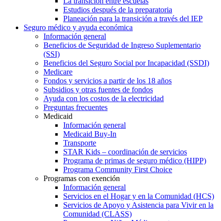
La transición entre escuelas
Estudios después de la preparatoria
Planeación para la transición a través del IEP
Seguro médico y ayuda económica
Información general
Beneficios de Seguridad de Ingreso Suplementario
(SSI)
Beneficios del Seguro Social por Incapacidad (SSDI)
Medicare
Fondos y servicios a partir de los 18 años
Subsidios y otras fuentes de fondos
Ayuda con los costos de la electricidad
Preguntas frecuentes
Medicaid
Información general
Medicaid Buy-In
Transporte
STAR Kids – coordinación de servicios
Programa de primas de seguro médico (HIPP)
Programa Community First Choice
Programas con exención
Información general
Servicios en el Hogar y en la Comunidad (HCS)
Servicios de Apoyo y Asistencia para Vivir en la
Comunidad (CLASS)