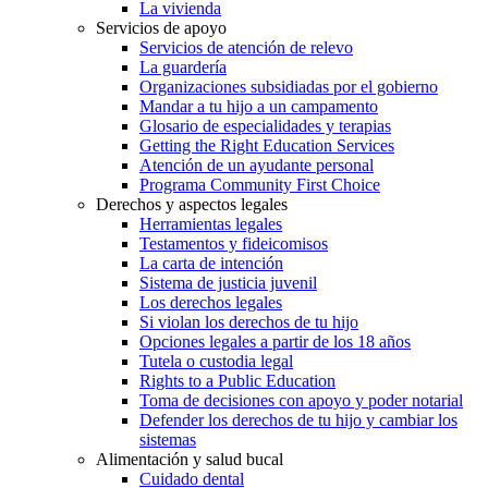
La vivienda
Servicios de apoyo
Servicios de atención de relevo
La guardería
Organizaciones subsidiadas por el gobierno
Mandar a tu hijo a un campamento
Glosario de especialidades y terapias
Getting the Right Education Services
Atención de un ayudante personal
Programa Community First Choice
Derechos y aspectos legales
Herramientas legales
Testamentos y fideicomisos
La carta de intención
Sistema de justicia juvenil
Los derechos legales
Si violan los derechos de tu hijo
Opciones legales a partir de los 18 años
Tutela o custodia legal
Rights to a Public Education
Toma de decisiones con apoyo y poder notarial
Defender los derechos de tu hijo y cambiar los
sistemas
Alimentación y salud bucal
Cuidado dental