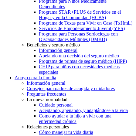
Programa para Niños Médicamente
Dependientes
Programa STAR+PLUS de Servicios en el
Hogar y en la Comunidad (HCBS)
Programa de Texas para Vivir en Casa (TxHmL)
Servicios de Empoderamiento Juvenil (YES)
Programa para Personas Sordociegas con
Discapacidades Múltiples (DMBD)
Beneficios y seguro médico
Información general
Apelando una decisión del seguro médico
Programa de primas de seguro médico (HIPP)
CHIP para niños con necesidades médicas
especiales
Apoyo para la familia
Información general
Consejos para padres de acogida y cuidadores
Preguntas frecuentes
La nueva normalidad
Cuidado personal
Aceptando, apenando, y adaptándose a la vida
Como ayudar a tu hijo a vivir con una
enfermedad crónica
Relaciones personales
Cómo manejar tu vida diaria