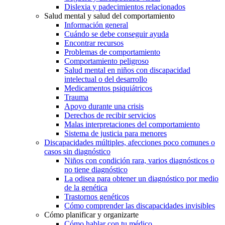
Dislexia y padecimientos relacionados
Salud mental y salud del comportamiento
Información general
Cuándo se debe conseguir ayuda
Encontrar recursos
Problemas de comportamiento
Comportamiento peligroso
Salud mental en niños con discapacidad
intelectual o del desarrollo
Medicamentos psiquiátricos
Trauma
Apoyo durante una crisis
Derechos de recibir servicios
Malas interpretaciones del comportamiento
Sistema de justicia para menores
Discapacidades múltiples, afecciones poco comunes o
casos sin diagnóstico
Niños con condición rara, varios diagnósticos o
no tiene diagnóstico
La odisea para obtener un diagnóstico por medio
de la genética
Trastornos genéticos
Cómo comprender las discapacidades invisibles
Cómo planificar y organizarte
Cómo hablar con tu médico