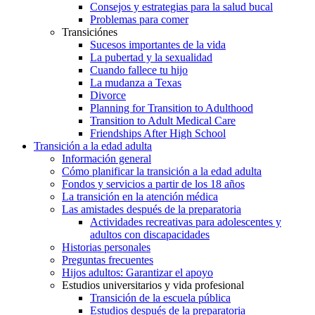
Consejos y estrategias para la salud bucal
Problemas para comer
Transiciónes
Sucesos importantes de la vida
La pubertad y la sexualidad
Cuando fallece tu hijo
La mudanza a Texas
Divorce
Planning for Transition to Adulthood
Transition to Adult Medical Care
Friendships After High School
Transición a la edad adulta
Información general
Cómo planificar la transición a la edad adulta
Fondos y servicios a partir de los 18 años
La transición en la atención médica
Las amistades después de la preparatoria
Actividades recreativas para adolescentes y
adultos con discapacidades
Historias personales
Preguntas frecuentes
Hijos adultos: Garantizar el apoyo
Estudios universitarios y vida profesional
Transición de la escuela pública
Estudios después de la preparatoria