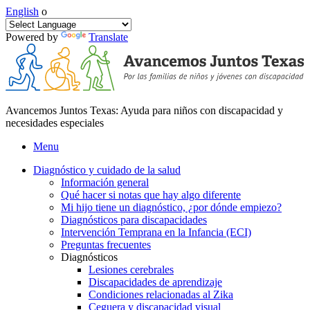
English
o
Powered by
Translate
Avancemos Juntos Texas: Ayuda para niños con discapacidad y
necesidades especiales
Menu
Diagnóstico y cuidado de la salud
Información general
Qué hacer si notas que hay algo diferente
Mi hijo tiene un diagnóstico, ¿por dónde empiezo?
Diagnósticos para discapacidades
Intervención Temprana en la Infancia (ECI)
Preguntas frecuentes
Diagnósticos
Lesiones cerebrales
Discapacidades de aprendizaje
Condiciones relacionadas al Zika
Ceguera y discapacidad visual