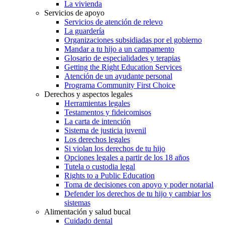
La vivienda
Servicios de apoyo
Servicios de atención de relevo
La guardería
Organizaciones subsidiadas por el gobierno
Mandar a tu hijo a un campamento
Glosario de especialidades y terapias
Getting the Right Education Services
Atención de un ayudante personal
Programa Community First Choice
Derechos y aspectos legales
Herramientas legales
Testamentos y fideicomisos
La carta de intención
Sistema de justicia juvenil
Los derechos legales
Si violan los derechos de tu hijo
Opciones legales a partir de los 18 años
Tutela o custodia legal
Rights to a Public Education
Toma de decisiones con apoyo y poder notarial
Defender los derechos de tu hijo y cambiar los
sistemas
Alimentación y salud bucal
Cuidado dental