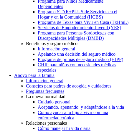
Programa para Niños Médicamente
Dependientes
Programa STAR+PLUS de Servicios en el
Hogar y en la Comunidad (HCBS)
Programa de Texas para Vivir en Casa (TxHmL)
Servicios de Empoderamiento Juvenil (YES)
Programa para Personas Sordociegas con
Discapacidades Múltiples (DMBD)
Beneficios y seguro médico
Información general
Apelando una decisión del seguro médico
Programa de primas de seguro médico (HIPP)
CHIP para niños con necesidades médicas
especiales
Apoyo para la familia
Información general
Consejos para padres de acogida y cuidadores
Preguntas frecuentes
La nueva normalidad
Cuidado personal
Aceptando, apenando, y adaptándose a la vida
Como ayudar a tu hijo a vivir con una
enfermedad crónica
Relaciones personales
Cómo manejar tu vida diaria