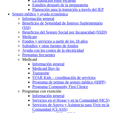
La transición entre escuelas
Estudios después de la preparatoria
Planeación para la transición a través del IEP
Seguro médico y ayuda económica
Información general
Beneficios de Seguridad de Ingreso Suplementario
(SSI)
Beneficios del Seguro Social por Incapacidad (SSDI)
Medicare
Fondos y servicios a partir de los 18 años
Subsidios y otras fuentes de fondos
Ayuda con los costos de la electricidad
Preguntas frecuentes
Medicaid
Información general
Medicaid Buy-In
Transporte
STAR Kids – coordinación de servicios
Programa de primas de seguro médico (HIPP)
Programa Community First Choice
Programas con exención
Información general
Servicios en el Hogar y en la Comunidad (HCS)
Servicios de Apoyo y Asistencia para Vivir en la
Comunidad (CLASS)