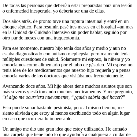
De todas las personas que deberían estar preparadas para una lesión
o enfermedad inesperada, yo debería ser una de ellas.
Dos años atrás, de pronto tuve una ruptura intestinal y entré en un
choque séptico. Para resumir, pasé tres meses en el hospital –un mes
en la Unidad de Cuidado Intensivo sin poder hablar, seguido por
otro par de meses con una traqueotomía.
Para ese momento, nuestro hijo tenía dos años y medio y aun no
estaba diagnosticado con autismo o epilepsia, pero realmente tenía
múltiples cuestiones de salud. Solamente mi esposo, la niñera y yo
conocíamos como alimentarlo por el tubo de gástrico. Mi esposo no
tenia idea de los medicamentos que nuestro hijo requería y a penas
conocía varios de los doctores que visitábamos frecuentemente.
Avanzando doce años. Mi hijo ahora tiene muchos asuntos que son
más severos y está tomando muchos medicamentos. Y me pregunto,
“
si algo me ocurriera nuevamente, “¿quién sabría qué hacer
?”
Esto puede sonar bastante pesimista, pero al mismo tiempo, me
siento aliviada que estoy al menos escribiendo todo en algún lugar,
en caso que ocurriera lo impensable.
Un amigo me dio una gran idea que estoy utilizando. He armado
una carpeta que tiene todo lo que ayudaría a cualquiera a cuidar de