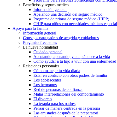
Programa para Personas Sordociegas con Discap
Beneficios y seguro médico
Información general
Apelando una decisión del seguro médico
Programa de primas de seguro médico (HIPP)
CHIP para niños con necesidades médicas especial
Apoyo para la familia
Información general
Consejos para padres de acogida y cuidadores
Preguntas frecuentes
La nueva normalidad
Cuidado personal
Aceptando, apenando, y adaptándose a la vida
Como ayudar a tu hijo a vivir con una enfermedad
Relaciones personales
Cómo manejar tu vida diaria
Estar en contacto con otros padres de familia
Los adolescentes
Los hermanos
Red de personas de confianza
Malas interpretaciones del comportamiento
El divorcio
La terapia para los padres
Pensar de manera centrada en la persona
Las amistades después de la preparatori