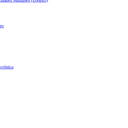
acidades Múltiples (DMBD)
es
 crónica