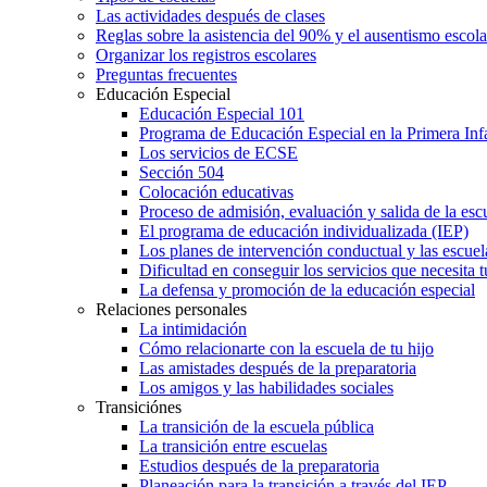
Las actividades después de clases
Reglas sobre la asistencia del 90% y el ausentismo escol
Organizar los registros escolares
Preguntas frecuentes
Educación Especial
Educación Especial 101
Programa de Educación Especial en la Primera Inf
Los servicios de ECSE
Sección 504
Colocación educativas
Proceso de admisión, evaluación y salida de la es
El programa de educación individualizada (IEP)
Los planes de intervención conductual y las escuel
Dificultad en conseguir los servicios que necesita t
La defensa y promoción de la educación especial
Relaciones personales
La intimidación
Cómo relacionarte con la escuela de tu hijo
Las amistades después de la preparatoria
Los amigos y las habilidades sociales
Transiciónes
La transición de la escuela pública
La transición entre escuelas
Estudios después de la preparatoria
Planeación para la transición a través del IEP