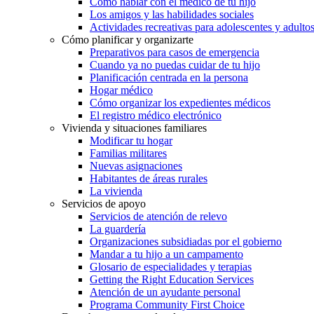
Cómo hablar con el médico de tu hijo
Los amigos y las habilidades sociales
Actividades recreativas para adolescentes y adulto
Cómo planificar y organizarte
Preparativos para casos de emergencia
Cuando ya no puedas cuidar de tu hijo
Planificación centrada en la persona
Hogar médico
Cómo organizar los expedientes médicos
El registro médico electrónico
Vivienda y situaciones familiares
Modificar tu hogar
Familias militares
Nuevas asignaciones
Habitantes de áreas rurales
La vivienda
Servicios de apoyo
Servicios de atención de relevo
La guardería
Organizaciones subsidiadas por el gobierno
Mandar a tu hijo a un campamento
Glosario de especialidades y terapias
Getting the Right Education Services
Atención de un ayudante personal
Programa Community First Choice