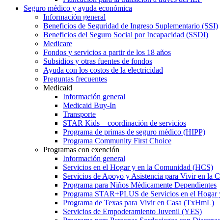
Seguro médico y ayuda económica
Información general
Beneficios de Seguridad de Ingreso Suplementario (SSI)
Beneficios del Seguro Social por Incapacidad (SSDI)
Medicare
Fondos y servicios a partir de los 18 años
Subsidios y otras fuentes de fondos
Ayuda con los costos de la electricidad
Preguntas frecuentes
Medicaid
Información general
Medicaid Buy-In
Transporte
STAR Kids – coordinación de servicios
Programa de primas de seguro médico (HIPP)
Programa Community First Choice
Programas con exención
Información general
Servicios en el Hogar y en la Comunidad (HCS)
Servicios de Apoyo y Asistencia para Vivir en l
Programa para Niños Médicamente Dependientes
Programa STAR+PLUS de Servicios en el Hogar
Programa de Texas para Vivir en Casa (TxHmL)
Servicios de Empoderamiento Juvenil (YES)