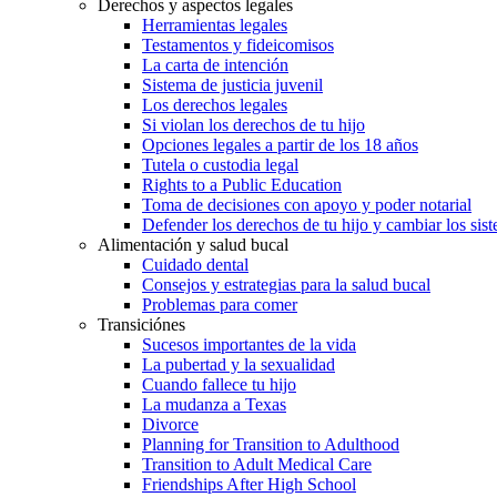
Derechos y aspectos legales
Herramientas legales
Testamentos y fideicomisos
La carta de intención
Sistema de justicia juvenil
Los derechos legales
Si violan los derechos de tu hijo
Opciones legales a partir de los 18 años
Tutela o custodia legal
Rights to a Public Education
Toma de decisiones con apoyo y poder notarial
Defender los derechos de tu hijo y cambiar los sis
Alimentación y salud bucal
Cuidado dental
Consejos y estrategias para la salud bucal
Problemas para comer
Transiciónes
Sucesos importantes de la vida
La pubertad y la sexualidad
Cuando fallece tu hijo
La mudanza a Texas
Divorce
Planning for Transition to Adulthood
Transition to Adult Medical Care
Friendships After High School