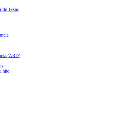
ar de Texas
ancia
cuela (ARD)
as
u hijo