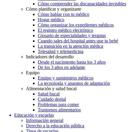
Cómo comprender las discapacidades invisibles
Cómo planificar y organizarte
Cómo hablar con tu médico
Hogar médico
Cómo organizar los expedientes médicos
El registro médico electrónico
Glosario de especialidades y terapias
Cuando sales del hospital antes que tu bebé
La transición en la atención médica
Telesalud y telemedicina
Indicadores del desarrollo
Desde el nacimiento hasta los 3 años
De los 3 años en adelante
Equipo
Equipo y suministros médicos
La tecnología y aparatos de adaptación
Alimentación y salud bucal
Salud bucal
Cuidado dental
Problemas para comer
Trastornos alimentarios
Educación y escuelas
Información general
Derecho a la educación pública
Tipos de escuelas