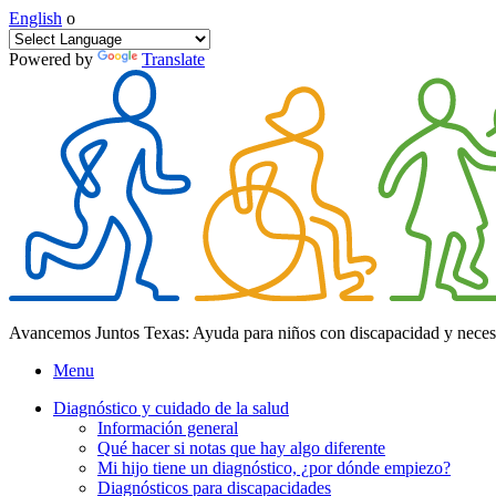
English
o
Powered by
Translate
Avancemos Juntos Texas: Ayuda para niños con discapacidad y neces
Menu
Diagnóstico y cuidado de la salud
Información general
Qué hacer si notas que hay algo diferente
Mi hijo tiene un diagnóstico, ¿por dónde empiezo?
Diagnósticos para discapacidades