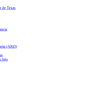
ar de Texas
ancia
cuela (ARD)
as
u hijo