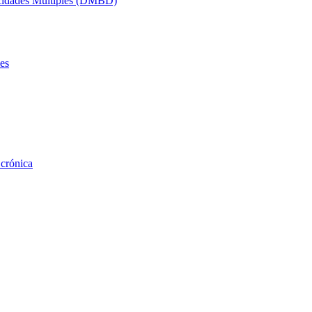
acidades Múltiples (DMBD)
es
 crónica