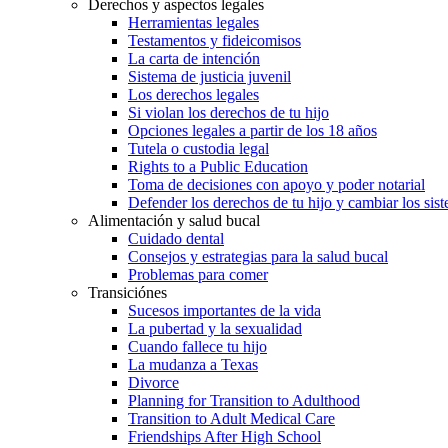
Derechos y aspectos legales
Herramientas legales
Testamentos y fideicomisos
La carta de intención
Sistema de justicia juvenil
Los derechos legales
Si violan los derechos de tu hijo
Opciones legales a partir de los 18 años
Tutela o custodia legal
Rights to a Public Education
Toma de decisiones con apoyo y poder notarial
Defender los derechos de tu hijo y cambiar los sis
Alimentación y salud bucal
Cuidado dental
Consejos y estrategias para la salud bucal
Problemas para comer
Transiciónes
Sucesos importantes de la vida
La pubertad y la sexualidad
Cuando fallece tu hijo
La mudanza a Texas
Divorce
Planning for Transition to Adulthood
Transition to Adult Medical Care
Friendships After High School