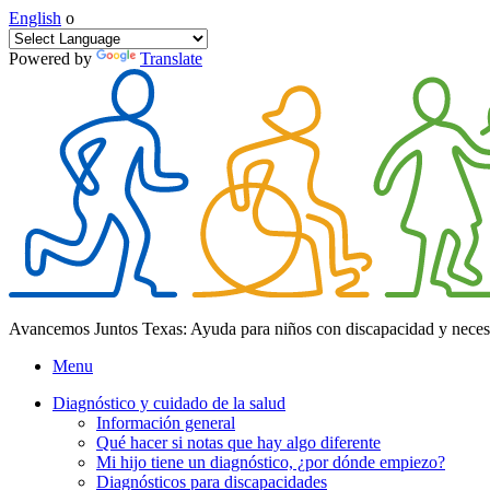
English
o
Powered by
Translate
Avancemos Juntos Texas: Ayuda para niños con discapacidad y neces
Menu
Diagnóstico y cuidado de la salud
Información general
Qué hacer si notas que hay algo diferente
Mi hijo tiene un diagnóstico, ¿por dónde empiezo?
Diagnósticos para discapacidades