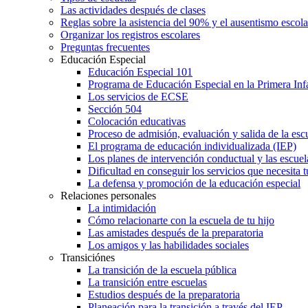
Las actividades después de clases
Reglas sobre la asistencia del 90% y el ausentismo escol
Organizar los registros escolares
Preguntas frecuentes
Educación Especial
Educación Especial 101
Programa de Educación Especial en la Primera Inf
Los servicios de ECSE
Sección 504
Colocación educativas
Proceso de admisión, evaluación y salida de la es
El programa de educación individualizada (IEP)
Los planes de intervención conductual y las escuel
Dificultad en conseguir los servicios que necesita t
La defensa y promoción de la educación especial
Relaciones personales
La intimidación
Cómo relacionarte con la escuela de tu hijo
Las amistades después de la preparatoria
Los amigos y las habilidades sociales
Transiciónes
La transición de la escuela pública
La transición entre escuelas
Estudios después de la preparatoria
Planeación para la transición a través del IEP