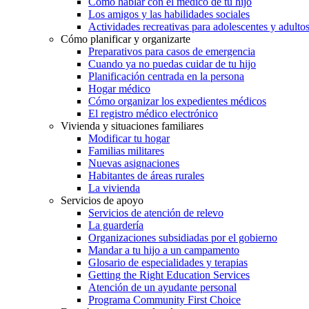
Cómo hablar con el médico de tu hijo
Los amigos y las habilidades sociales
Actividades recreativas para adolescentes y adulto
Cómo planificar y organizarte
Preparativos para casos de emergencia
Cuando ya no puedas cuidar de tu hijo
Planificación centrada en la persona
Hogar médico
Cómo organizar los expedientes médicos
El registro médico electrónico
Vivienda y situaciones familiares
Modificar tu hogar
Familias militares
Nuevas asignaciones
Habitantes de áreas rurales
La vivienda
Servicios de apoyo
Servicios de atención de relevo
La guardería
Organizaciones subsidiadas por el gobierno
Mandar a tu hijo a un campamento
Glosario de especialidades y terapias
Getting the Right Education Services
Atención de un ayudante personal
Programa Community First Choice