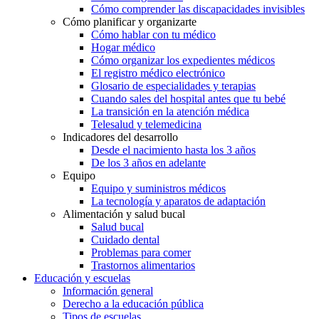
Cómo comprender las discapacidades invisibles
Cómo planificar y organizarte
Cómo hablar con tu médico
Hogar médico
Cómo organizar los expedientes médicos
El registro médico electrónico
Glosario de especialidades y terapias
Cuando sales del hospital antes que tu bebé
La transición en la atención médica
Telesalud y telemedicina
Indicadores del desarrollo
Desde el nacimiento hasta los 3 años
De los 3 años en adelante
Equipo
Equipo y suministros médicos
La tecnología y aparatos de adaptación
Alimentación y salud bucal
Salud bucal
Cuidado dental
Problemas para comer
Trastornos alimentarios
Educación y escuelas
Información general
Derecho a la educación pública
Tipos de escuelas