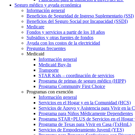
Seguro médico y ayuda económica
Información general
Beneficios de Seguridad de Ingreso Suplementario (SSI)
Beneficios del Seguro Social por Incapacidad (SSDI)
Medicare
Fondos y servicios a partir de los 18 años
Subsidios y otras fuentes de fondos
Ayuda con los costos de la electricidad
Preguntas frecuentes
Medicaid
Información general
Medicaid Buy-In
Transporte
STAR Kids – coordinación de servicios
Programa de primas de seguro médico (HIPP)
Programa Community First Choice
Programas con exención
Información general
Servicios en el Hogar y en la Comunidad (HCS)
Servicios de Apoyo y Asistencia para Vivir en l
Programa para Niños Médicamente Dependientes
Programa STAR+PLUS de Servicios en el Hogar
Programa de Texas para Vivir en Casa (TxHmL)
Servicios de Empoderamiento Juvenil (YES)