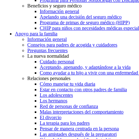
Programa para Personas Sordociegas con Discap
Beneficios y seguro médico
Información general
Apelando una decisión del seguro médico
Programa de primas de seguro médico (HIPP)
CHIP para niños con necesidades médicas especial
Apoyo para la familia
Información general
Consejos para padres de acogida y cuidadores
Preguntas frecuentes
La nueva normalidad
Cuidado personal
Aceptando, apenando, y adaptándose a la vida
Como ayudar a tu hijo a vivir con una enfermedad
Relaciones personales
Cómo manejar tu vida diaria
Estar en contacto con otros padres de familia
Los adolescentes
Los hermanos
Red de personas de confianza
Malas interpretaciones del comportamiento
El divorcio
La terapia para los padres
Pensar de manera centrada en la persona
Las amistades después de la preparatori