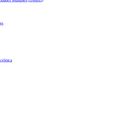
acidades Múltiples (DMBD)
es
 crónica