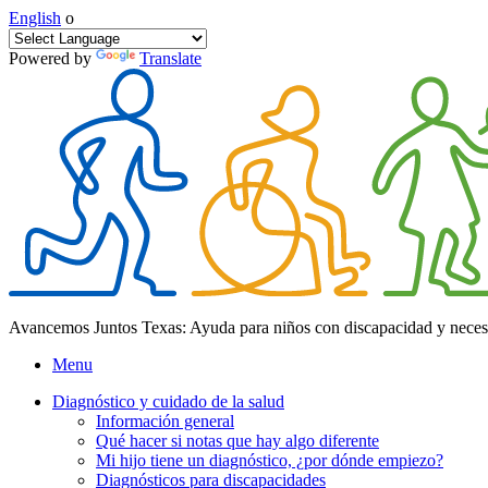
English
o
Powered by
Translate
Avancemos Juntos Texas: Ayuda para niños con discapacidad y neces
Menu
Diagnóstico y cuidado de la salud
Información general
Qué hacer si notas que hay algo diferente
Mi hijo tiene un diagnóstico, ¿por dónde empiezo?
Diagnósticos para discapacidades