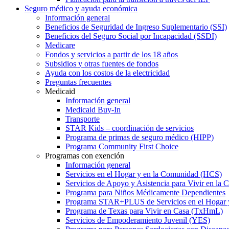
Seguro médico y ayuda económica
Información general
Beneficios de Seguridad de Ingreso Suplementario (SSI)
Beneficios del Seguro Social por Incapacidad (SSDI)
Medicare
Fondos y servicios a partir de los 18 años
Subsidios y otras fuentes de fondos
Ayuda con los costos de la electricidad
Preguntas frecuentes
Medicaid
Información general
Medicaid Buy-In
Transporte
STAR Kids – coordinación de servicios
Programa de primas de seguro médico (HIPP)
Programa Community First Choice
Programas con exención
Información general
Servicios en el Hogar y en la Comunidad (HCS)
Servicios de Apoyo y Asistencia para Vivir en l
Programa para Niños Médicamente Dependientes
Programa STAR+PLUS de Servicios en el Hogar
Programa de Texas para Vivir en Casa (TxHmL)
Servicios de Empoderamiento Juvenil (YES)