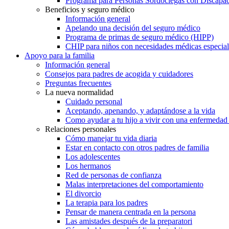
Programa para Personas Sordociegas con Discap
Beneficios y seguro médico
Información general
Apelando una decisión del seguro médico
Programa de primas de seguro médico (HIPP)
CHIP para niños con necesidades médicas especial
Apoyo para la familia
Información general
Consejos para padres de acogida y cuidadores
Preguntas frecuentes
La nueva normalidad
Cuidado personal
Aceptando, apenando, y adaptándose a la vida
Como ayudar a tu hijo a vivir con una enfermedad
Relaciones personales
Cómo manejar tu vida diaria
Estar en contacto con otros padres de familia
Los adolescentes
Los hermanos
Red de personas de confianza
Malas interpretaciones del comportamiento
El divorcio
La terapia para los padres
Pensar de manera centrada en la persona
Las amistades después de la preparatori