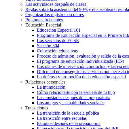
Las actividades después de clases
Reglas sobre la asistencia del 90% y el ausentismo escol
Organizar los registros escolares
Preguntas frecuentes
Educación Especial
Educación Especial 101
Programa de Educación Especial en la Primera Inf
Los servicios de ECSE
Sección 504
Colocación educativas
Proceso de admisión, evaluación y salida de la es
El programa de educación individualizada (IEP)
Los planes de intervención conductual y las escuel
Dificultad en conseguir los servicios que necesita t
La defensa y promoción de la educación especial
Relaciones personales
La intimidación
Cómo relacionarte con la escuela de tu hijo
Las amistades después de la preparatoria
Los amigos y las habilidades sociales
Transiciónes
La transición de la escuela pública
La transición entre escuelas
Estudios después de la preparatoria
Planeación para la transición a través del IEP