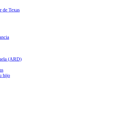
ar de Texas
ancia
cuela (ARD)
as
u hijo