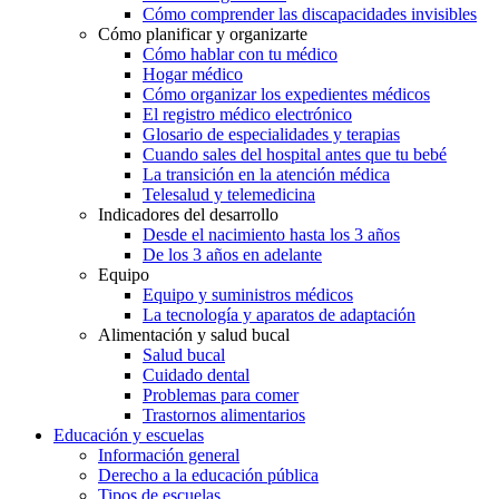
Cómo comprender las discapacidades invisibles
Cómo planificar y organizarte
Cómo hablar con tu médico
Hogar médico
Cómo organizar los expedientes médicos
El registro médico electrónico
Glosario de especialidades y terapias
Cuando sales del hospital antes que tu bebé
La transición en la atención médica
Telesalud y telemedicina
Indicadores del desarrollo
Desde el nacimiento hasta los 3 años
De los 3 años en adelante
Equipo
Equipo y suministros médicos
La tecnología y aparatos de adaptación
Alimentación y salud bucal
Salud bucal
Cuidado dental
Problemas para comer
Trastornos alimentarios
Educación y escuelas
Información general
Derecho a la educación pública
Tipos de escuelas