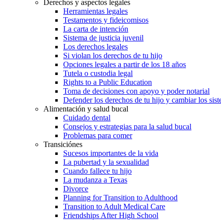
Derechos y aspectos legales
Herramientas legales
Testamentos y fideicomisos
La carta de intención
Sistema de justicia juvenil
Los derechos legales
Si violan los derechos de tu hijo
Opciones legales a partir de los 18 años
Tutela o custodia legal
Rights to a Public Education
Toma de decisiones con apoyo y poder notarial
Defender los derechos de tu hijo y cambiar los sis
Alimentación y salud bucal
Cuidado dental
Consejos y estrategias para la salud bucal
Problemas para comer
Transiciónes
Sucesos importantes de la vida
La pubertad y la sexualidad
Cuando fallece tu hijo
La mudanza a Texas
Divorce
Planning for Transition to Adulthood
Transition to Adult Medical Care
Friendships After High School