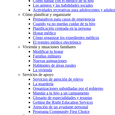
Cómo hablar con el médico de tu hijo
Los amigos y las habilidades sociales
Actividades recreativas para adolescentes y adulto
Cómo planificar y organizarte
Preparativos para casos de emergencia
Cuando ya no puedas cuidar de tu hijo
Planificación centrada en la persona
Hogar médico
Cómo organizar los expedientes médicos
El registro médico electrónico
Vivienda y situaciones familiares
Modificar tu hogar
Familias militares
Nuevas asignaciones
Habitantes de áreas rurales
La vivienda
Servicios de apoyo
Servicios de atención de relevo
La guardería
Organizaciones subsidiadas por el gobierno
Mandar a tu hijo a un campamento
Glosario de especialidades y terapias
Getting the Right Education Services
Atención de un ayudante personal
Programa Community First Choice