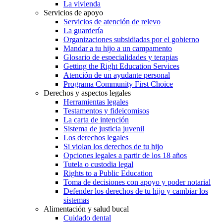
La vivienda
Servicios de apoyo
Servicios de atención de relevo
La guardería
Organizaciones subsidiadas por el gobierno
Mandar a tu hijo a un campamento
Glosario de especialidades y terapias
Getting the Right Education Services
Atención de un ayudante personal
Programa Community First Choice
Derechos y aspectos legales
Herramientas legales
Testamentos y fideicomisos
La carta de intención
Sistema de justicia juvenil
Los derechos legales
Si violan los derechos de tu hijo
Opciones legales a partir de los 18 años
Tutela o custodia legal
Rights to a Public Education
Toma de decisiones con apoyo y poder notarial
Defender los derechos de tu hijo y cambiar los
sistemas
Alimentación y salud bucal
Cuidado dental