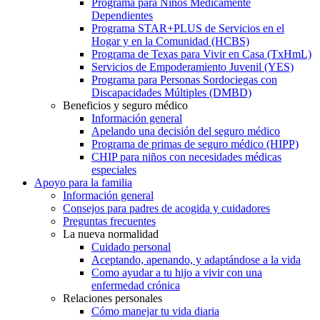
Programa para Niños Médicamente
Dependientes
Programa STAR+PLUS de Servicios en el
Hogar y en la Comunidad (HCBS)
Programa de Texas para Vivir en Casa (TxHmL)
Servicios de Empoderamiento Juvenil (YES)
Programa para Personas Sordociegas con
Discapacidades Múltiples (DMBD)
Beneficios y seguro médico
Información general
Apelando una decisión del seguro médico
Programa de primas de seguro médico (HIPP)
CHIP para niños con necesidades médicas
especiales
Apoyo para la familia
Información general
Consejos para padres de acogida y cuidadores
Preguntas frecuentes
La nueva normalidad
Cuidado personal
Aceptando, apenando, y adaptándose a la vida
Como ayudar a tu hijo a vivir con una
enfermedad crónica
Relaciones personales
Cómo manejar tu vida diaria