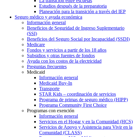
La transición entre escuelas
Estudios después de la preparatoria
Planeación para la transición a través del IEP
Seguro médico y ayuda económica
Información general
Beneficios de Seguridad de Ingreso Suplementario
(SSI)
Beneficios del Seguro Social por Incapacidad (SSDI)
Medicare
Fondos y servicios a partir de los 18 años
Subsidios y otras fuentes de fondos
Ayuda con los costos de la electricidad
Preguntas frecuentes
Medicaid
Información general
Medicaid Buy-In
Transporte
STAR Kids – coordinación de servicios
Programa de primas de seguro médico (HIPP)
Programa Community First Choice
Programas con exención
Información general
Servicios en el Hogar y en la Comunidad (HCS)
Servicios de Apoyo y Asistencia para Vivir en la
Comunidad (CLASS)