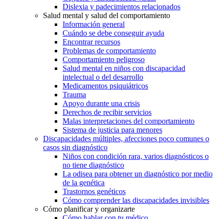
Dislexia y padecimientos relacionados
Salud mental y salud del comportamiento
Información general
Cuándo se debe conseguir ayuda
Encontrar recursos
Problemas de comportamiento
Comportamiento peligroso
Salud mental en niños con discapacidad
intelectual o del desarrollo
Medicamentos psiquiátricos
Trauma
Apoyo durante una crisis
Derechos de recibir servicios
Malas interpretaciones del comportamiento
Sistema de justicia para menores
Discapacidades múltiples, afecciones poco comunes o
casos sin diagnóstico
Niños con condición rara, varios diagnósticos o
no tiene diagnóstico
La odisea para obtener un diagnóstico por medio
de la genética
Trastornos genéticos
Cómo comprender las discapacidades invisibles
Cómo planificar y organizarte
Cómo hablar con tu médico