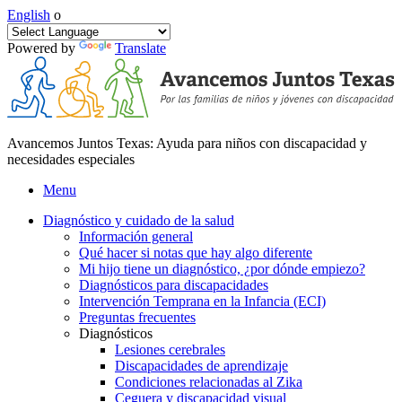
English
o
Powered by
Translate
Avancemos Juntos Texas: Ayuda para niños con discapacidad y
necesidades especiales
Menu
Diagnóstico y cuidado de la salud
Información general
Qué hacer si notas que hay algo diferente
Mi hijo tiene un diagnóstico, ¿por dónde empiezo?
Diagnósticos para discapacidades
Intervención Temprana en la Infancia (ECI)
Preguntas frecuentes
Diagnósticos
Lesiones cerebrales
Discapacidades de aprendizaje
Condiciones relacionadas al Zika
Ceguera y discapacidad visual