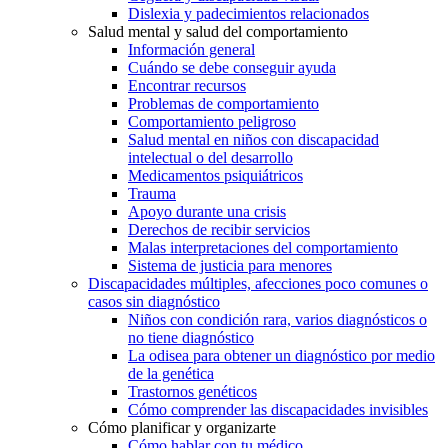
Dislexia y padecimientos relacionados
Salud mental y salud del comportamiento
Información general
Cuándo se debe conseguir ayuda
Encontrar recursos
Problemas de comportamiento
Comportamiento peligroso
Salud mental en niños con discapacidad
intelectual o del desarrollo
Medicamentos psiquiátricos
Trauma
Apoyo durante una crisis
Derechos de recibir servicios
Malas interpretaciones del comportamiento
Sistema de justicia para menores
Discapacidades múltiples, afecciones poco comunes o
casos sin diagnóstico
Niños con condición rara, varios diagnósticos o
no tiene diagnóstico
La odisea para obtener un diagnóstico por medio
de la genética
Trastornos genéticos
Cómo comprender las discapacidades invisibles
Cómo planificar y organizarte
Cómo hablar con tu médico