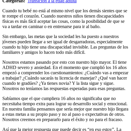
Categorías:
Transición a la edad adulta
Cuando tu bebé no está al mismo nivel que los demás sientes que se
te rompe el corazón. Cuando nuestros niños tienen discapacidades
físicas es más fácil aceptar las cosas, como la posibilidad de que se
va a tardar en caminar o en entrenarse para ir al baño.
Sin embargo, las metas que la sociedad les ha puesto a nuestros
jóvenes pueden llegar a ser igual de desgarradoras, especialmente
cuando tu hijo tiene una discapacidad invisible. Las preguntas de los
familiares y amigos lo hacen todo más difícil.
Nosotros estamos pasando por esto con nuestro hijo mayor. El tiene
ADHD severo y ansiedad. En el momento que cumplió los 16 años
empezó a comprender los cuestionamientos: ¿Cuándo vas a empezar
a trabajar? ¿Cuándo sacarás tu licencia de manejar? ¿Qué van hacer
cuando te gradúes? ¿Ya tienes novia? Y la lista sigue y sigue.
Nosotros no teníamos las respuestas esperadas para esas preguntas.
Sabíamos que el que cumpliera 16 años no significaba que no
necesitaba tiempo extra para lograr su desarrollo social y emocional.
En nuestra familia pensamos que sería mejor que nuestro hijo llegara
a estas metas a su propio paso y no al paso o expectativas de otros.
Nosotros creemos en prepararlo para el éxito y no para el fracaso.
Así que la mejor respuesta que puede decir es “en eso estoy”. La