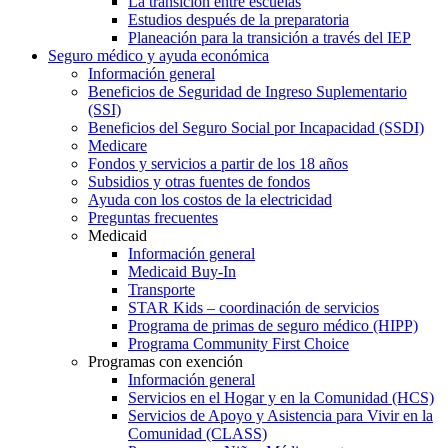
La transición entre escuelas
Estudios después de la preparatoria
Planeación para la transición a través del IEP
Seguro médico y ayuda económica
Información general
Beneficios de Seguridad de Ingreso Suplementario
(SSI)
Beneficios del Seguro Social por Incapacidad (SSDI)
Medicare
Fondos y servicios a partir de los 18 años
Subsidios y otras fuentes de fondos
Ayuda con los costos de la electricidad
Preguntas frecuentes
Medicaid
Información general
Medicaid Buy-In
Transporte
STAR Kids – coordinación de servicios
Programa de primas de seguro médico (HIPP)
Programa Community First Choice
Programas con exención
Información general
Servicios en el Hogar y en la Comunidad (HCS)
Servicios de Apoyo y Asistencia para Vivir en la
Comunidad (CLASS)