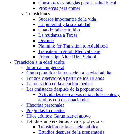
Consejos y estrategias para la salud bucal
Problemas para comer
Transiciónes
Sucesos importantes de la vida
La pubertad y la sexualidad
Cuando fallece tu hijo
La mudanza a Texas
Divorce
Planning for Transition to Adulthood
Transition to Adult Medical Care
Friendships After High School
Transición a la edad adulta
Información general
Cómo planificar la transición a la edad adulta
Fondos y servicios a partir de los 18 años
La transición en la atención médica
Las amistades después de la preparatoria
Actividades recreativas para adolescentes y
adultos con discapacidades
Historias personales
Preguntas frecuentes
Hijos adultos: Garantizar el apoyo
Estudios universitarios y vida profesional
Transición de la escuela pública
Estudios después de la preparatoria