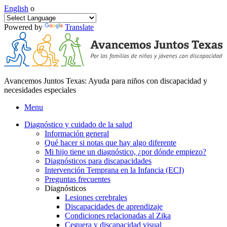
English
o
Powered by
Translate
Avancemos Juntos Texas: Ayuda para niños con discapacidad y
necesidades especiales
Menu
Diagnóstico y cuidado de la salud
Información general
Qué hacer si notas que hay algo diferente
Mi hijo tiene un diagnóstico, ¿por dónde empiezo?
Diagnósticos para discapacidades
Intervención Temprana en la Infancia (ECI)
Preguntas frecuentes
Diagnósticos
Lesiones cerebrales
Discapacidades de aprendizaje
Condiciones relacionadas al Zika
Ceguera y discapacidad visual