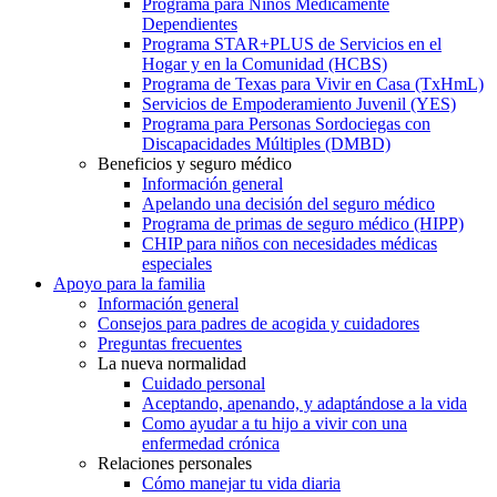
Programa para Niños Médicamente
Dependientes
Programa STAR+PLUS de Servicios en el
Hogar y en la Comunidad (HCBS)
Programa de Texas para Vivir en Casa (TxHmL)
Servicios de Empoderamiento Juvenil (YES)
Programa para Personas Sordociegas con
Discapacidades Múltiples (DMBD)
Beneficios y seguro médico
Información general
Apelando una decisión del seguro médico
Programa de primas de seguro médico (HIPP)
CHIP para niños con necesidades médicas
especiales
Apoyo para la familia
Información general
Consejos para padres de acogida y cuidadores
Preguntas frecuentes
La nueva normalidad
Cuidado personal
Aceptando, apenando, y adaptándose a la vida
Como ayudar a tu hijo a vivir con una
enfermedad crónica
Relaciones personales
Cómo manejar tu vida diaria