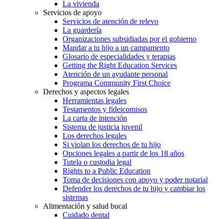
La vivienda
Servicios de apoyo
Servicios de atención de relevo
La guardería
Organizaciones subsidiadas por el gobierno
Mandar a tu hijo a un campamento
Glosario de especialidades y terapias
Getting the Right Education Services
Atención de un ayudante personal
Programa Community First Choice
Derechos y aspectos legales
Herramientas legales
Testamentos y fideicomisos
La carta de intención
Sistema de justicia juvenil
Los derechos legales
Si violan los derechos de tu hijo
Opciones legales a partir de los 18 años
Tutela o custodia legal
Rights to a Public Education
Toma de decisiones con apoyo y poder notarial
Defender los derechos de tu hijo y cambiar los
sistemas
Alimentación y salud bucal
Cuidado dental