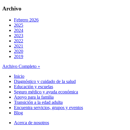
Archivo
Febrero 2026
2025
2024
2023
2022
2021
2020
2019
Archivo Completo »
Inicio
Diagnóstico y cuidado de la salud
Educación y escuelas
Seguro médico y ayuda económica
Apoyo para la familia
Transición a la edad adulta
Encuentra servicios, grupos y eventos
Blog
Acerca de nosotros