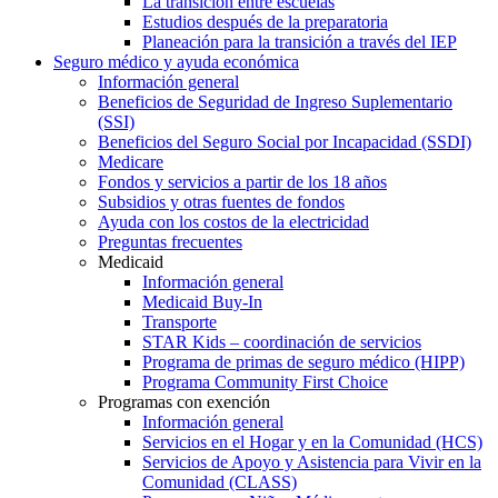
La transición entre escuelas
Estudios después de la preparatoria
Planeación para la transición a través del IEP
Seguro médico y ayuda económica
Información general
Beneficios de Seguridad de Ingreso Suplementario
(SSI)
Beneficios del Seguro Social por Incapacidad (SSDI)
Medicare
Fondos y servicios a partir de los 18 años
Subsidios y otras fuentes de fondos
Ayuda con los costos de la electricidad
Preguntas frecuentes
Medicaid
Información general
Medicaid Buy-In
Transporte
STAR Kids – coordinación de servicios
Programa de primas de seguro médico (HIPP)
Programa Community First Choice
Programas con exención
Información general
Servicios en el Hogar y en la Comunidad (HCS)
Servicios de Apoyo y Asistencia para Vivir en la
Comunidad (CLASS)