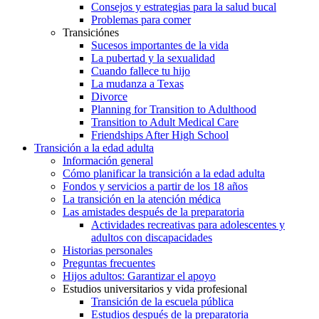
Consejos y estrategias para la salud bucal
Problemas para comer
Transiciónes
Sucesos importantes de la vida
La pubertad y la sexualidad
Cuando fallece tu hijo
La mudanza a Texas
Divorce
Planning for Transition to Adulthood
Transition to Adult Medical Care
Friendships After High School
Transición a la edad adulta
Información general
Cómo planificar la transición a la edad adulta
Fondos y servicios a partir de los 18 años
La transición en la atención médica
Las amistades después de la preparatoria
Actividades recreativas para adolescentes y
adultos con discapacidades
Historias personales
Preguntas frecuentes
Hijos adultos: Garantizar el apoyo
Estudios universitarios y vida profesional
Transición de la escuela pública
Estudios después de la preparatoria