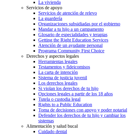
La vivienda
Servicios de apoyo
Servicios de atención de relevo
La guardería
Organizaciones subsidiadas por el gobierno
Mandar a tu hijo a un campamento
Glosario de especialidades y terapias
Getting the Right Education Services
Atención de un ayudante personal
Programa Community First Choice
Derechos y aspectos legales
Herramientas legales
Testamentos y fideicomisos
La carta de intención
Sistema de justicia juvenil
Los derechos legales
Si violan los derechos de tu hijo
Opciones legales a partir de los 18 años
Tutela o custodia legal
Rights to a Public Education
Toma de decisiones con apoyo y poder notarial
Defender los derechos de tu hijo y cambiar los
sistemas
Alimentación y salud bucal
Cuidado dental