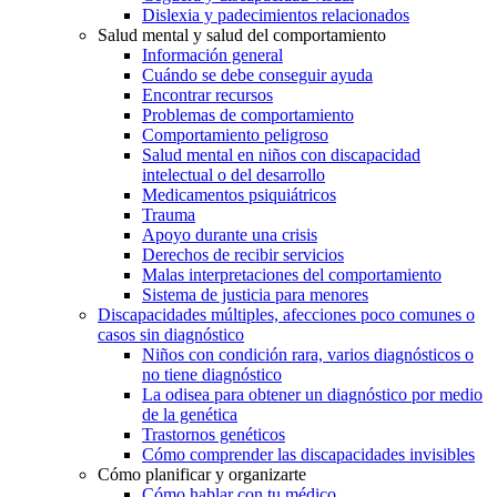
Dislexia y padecimientos relacionados
Salud mental y salud del comportamiento
Información general
Cuándo se debe conseguir ayuda
Encontrar recursos
Problemas de comportamiento
Comportamiento peligroso
Salud mental en niños con discapacidad
intelectual o del desarrollo
Medicamentos psiquiátricos
Trauma
Apoyo durante una crisis
Derechos de recibir servicios
Malas interpretaciones del comportamiento
Sistema de justicia para menores
Discapacidades múltiples, afecciones poco comunes o
casos sin diagnóstico
Niños con condición rara, varios diagnósticos o
no tiene diagnóstico
La odisea para obtener un diagnóstico por medio
de la genética
Trastornos genéticos
Cómo comprender las discapacidades invisibles
Cómo planificar y organizarte
Cómo hablar con tu médico