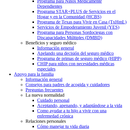
Programa para Niños Médicamente
Dependientes
Programa STAR+PLUS de Servicios en el
Hogar y en la Comunidad (HCBS)
Programa de Texas para Vivir en Casa (TxHmL)
Servicios de Empoderamiento Juvenil (YES)
Programa para Personas Sordociegas con
Discapacidades Múltiples (DMBD)
Beneficios y seguro médico
Información general
Apelando una decisión del seguro médico
Programa de primas de seguro médico (HIPP)
CHIP para niños con necesidades médicas
especiales
Apoyo para la familia
Información general
Consejos para padres de acogida y cuidadores
Preguntas frecuentes
La nueva normalidad
Cuidado personal
Aceptando, apenando, y adaptándose a la vida
Como ayudar a tu hijo a vivir con una
enfermedad crónica
Relaciones personales
Cómo manejar tu vida diaria