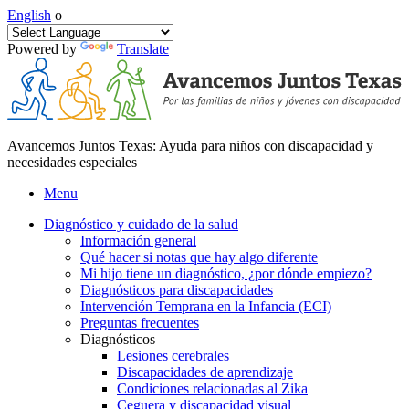
English
o
Powered by
Translate
Avancemos Juntos Texas: Ayuda para niños con discapacidad y
necesidades especiales
Menu
Diagnóstico y cuidado de la salud
Información general
Qué hacer si notas que hay algo diferente
Mi hijo tiene un diagnóstico, ¿por dónde empiezo?
Diagnósticos para discapacidades
Intervención Temprana en la Infancia (ECI)
Preguntas frecuentes
Diagnósticos
Lesiones cerebrales
Discapacidades de aprendizaje
Condiciones relacionadas al Zika
Ceguera y discapacidad visual