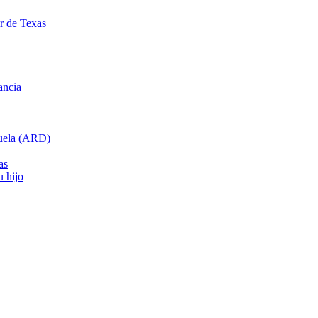
ar de Texas
ancia
cuela (ARD)
as
u hijo