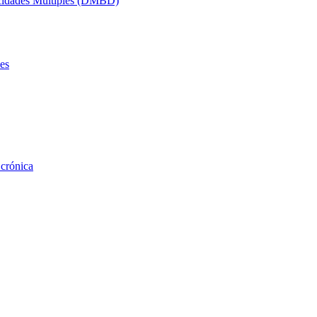
acidades Múltiples (DMBD)
es
 crónica