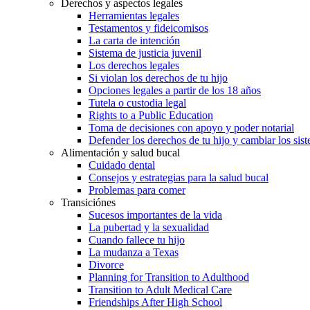
Derechos y aspectos legales
Herramientas legales
Testamentos y fideicomisos
La carta de intención
Sistema de justicia juvenil
Los derechos legales
Si violan los derechos de tu hijo
Opciones legales a partir de los 18 años
Tutela o custodia legal
Rights to a Public Education
Toma de decisiones con apoyo y poder notarial
Defender los derechos de tu hijo y cambiar los sis
Alimentación y salud bucal
Cuidado dental
Consejos y estrategias para la salud bucal
Problemas para comer
Transiciónes
Sucesos importantes de la vida
La pubertad y la sexualidad
Cuando fallece tu hijo
La mudanza a Texas
Divorce
Planning for Transition to Adulthood
Transition to Adult Medical Care
Friendships After High School