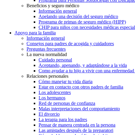
Programa para Personas Sordociegas con Discap
Beneficios y seguro médico
Información general
Apelando una decisión del seguro médico
Programa de primas de seguro médico (HIPP)
CHIP para niños con necesidades médicas especial
Apoyo para la familia
Información general
Consejos para padres de acogida y cuidadores
Preguntas frecuentes
La nueva normalidad
Cuidado personal
Aceptando, apenando, y adaptándose a la vida
Como ayudar a tu hijo a vivir con una enfermedad
Relaciones personales
Cómo manejar tu vida diaria
Estar en contacto con otros padres de familia
Los adolescentes
Los hermanos
Red de personas de confianza
Malas interpretaciones del comportamiento
El divorcio
La terapia para los padres
Pensar de manera centrada en la persona
Las amistades después de la preparatori