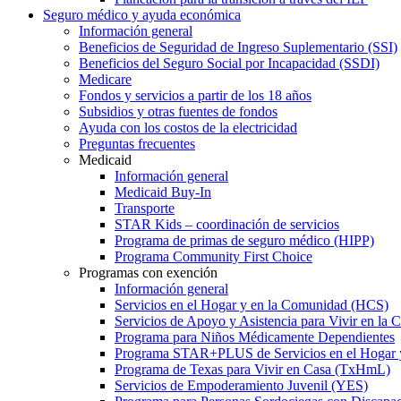
Seguro médico y ayuda económica
Información general
Beneficios de Seguridad de Ingreso Suplementario (SSI)
Beneficios del Seguro Social por Incapacidad (SSDI)
Medicare
Fondos y servicios a partir de los 18 años
Subsidios y otras fuentes de fondos
Ayuda con los costos de la electricidad
Preguntas frecuentes
Medicaid
Información general
Medicaid Buy-In
Transporte
STAR Kids – coordinación de servicios
Programa de primas de seguro médico (HIPP)
Programa Community First Choice
Programas con exención
Información general
Servicios en el Hogar y en la Comunidad (HCS)
Servicios de Apoyo y Asistencia para Vivir en l
Programa para Niños Médicamente Dependientes
Programa STAR+PLUS de Servicios en el Hogar
Programa de Texas para Vivir en Casa (TxHmL)
Servicios de Empoderamiento Juvenil (YES)