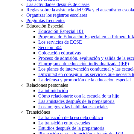
Las actividades después de clases
Reglas sobre la asistencia del 90% y el ausentismo escol
Organizar los registros escolares
Preguntas frecuentes
Educación Especial
Educación Especial 101
Programa de Educación Especial en la Primera Inf
Los servicios de ECSE
Sección 504
Colocación educativas
Proceso de admisión, evaluación y salida de la es
El programa de educación individualizada (IEP)
Los planes de intervención conductual y las escuel
Dificultad en conseguir los servicios que necesita t
La defensa y promoción de la educación especial
Relaciones personales
La intimidación
Cómo relacionarte con la escuela de tu hijo
Las amistades después de la preparatoria
Los amigos y las habilidades sociales
Transiciónes
La transición de la escuela pública
La transición entre escuelas
Estudios después de la preparatoria
Planeación para la transición a través del IEP