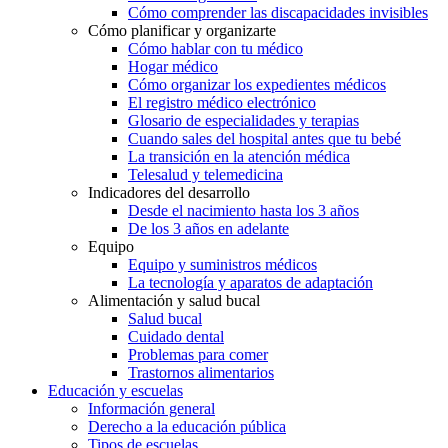
Cómo comprender las discapacidades invisibles
Cómo planificar y organizarte
Cómo hablar con tu médico
Hogar médico
Cómo organizar los expedientes médicos
El registro médico electrónico
Glosario de especialidades y terapias
Cuando sales del hospital antes que tu bebé
La transición en la atención médica
Telesalud y telemedicina
Indicadores del desarrollo
Desde el nacimiento hasta los 3 años
De los 3 años en adelante
Equipo
Equipo y suministros médicos
La tecnología y aparatos de adaptación
Alimentación y salud bucal
Salud bucal
Cuidado dental
Problemas para comer
Trastornos alimentarios
Educación y escuelas
Información general
Derecho a la educación pública
Tipos de escuelas