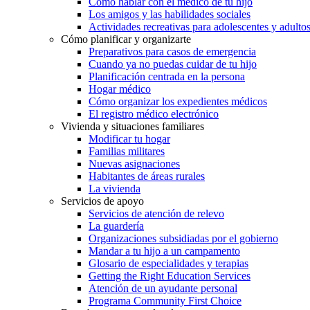
Cómo hablar con el médico de tu hijo
Los amigos y las habilidades sociales
Actividades recreativas para adolescentes y adulto
Cómo planificar y organizarte
Preparativos para casos de emergencia
Cuando ya no puedas cuidar de tu hijo
Planificación centrada en la persona
Hogar médico
Cómo organizar los expedientes médicos
El registro médico electrónico
Vivienda y situaciones familiares
Modificar tu hogar
Familias militares
Nuevas asignaciones
Habitantes de áreas rurales
La vivienda
Servicios de apoyo
Servicios de atención de relevo
La guardería
Organizaciones subsidiadas por el gobierno
Mandar a tu hijo a un campamento
Glosario de especialidades y terapias
Getting the Right Education Services
Atención de un ayudante personal
Programa Community First Choice