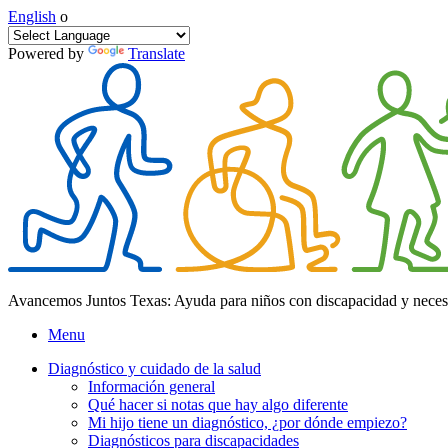
English
o
Powered by
Translate
Avancemos Juntos Texas: Ayuda para niños con discapacidad y neces
Menu
Diagnóstico y cuidado de la salud
Información general
Qué hacer si notas que hay algo diferente
Mi hijo tiene un diagnóstico, ¿por dónde empiezo?
Diagnósticos para discapacidades