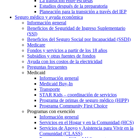
La transición entre escuelas
Estudios después de la preparatoria
Planeación para la transición a través del IEP
Seguro médico y ayuda económica
Información general
Beneficios de Seguridad de Ingreso Suplementario
(SSI)
Beneficios del Seguro Social por Incapacidad (SSDI)
Medicare
Fondos y servicios a partir de los 18 años
Subsidios y otras fuentes de fondos
Ayuda con los costos de la electricidad
Preguntas frecuentes
Medicaid
Información general
Medicaid Buy-In
Transporte
STAR Kids – coordinación de servicios
Programa de primas de seguro médico (HIPP)
Programa Community First Choice
Programas con exención
Información general
Servicios en el Hogar y en la Comunidad (HCS)
Servicios de Apoyo y Asistencia para Vivir en la
Comunidad (CLASS)