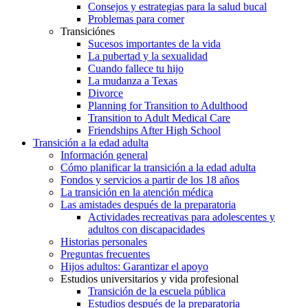
Consejos y estrategias para la salud bucal
Problemas para comer
Transiciónes
Sucesos importantes de la vida
La pubertad y la sexualidad
Cuando fallece tu hijo
La mudanza a Texas
Divorce
Planning for Transition to Adulthood
Transition to Adult Medical Care
Friendships After High School
Transición a la edad adulta
Información general
Cómo planificar la transición a la edad adulta
Fondos y servicios a partir de los 18 años
La transición en la atención médica
Las amistades después de la preparatoria
Actividades recreativas para adolescentes y
adultos con discapacidades
Historias personales
Preguntas frecuentes
Hijos adultos: Garantizar el apoyo
Estudios universitarios y vida profesional
Transición de la escuela pública
Estudios después de la preparatoria