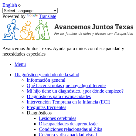
English
o
Powered by
Translate
Avancemos Juntos Texas: Ayuda para niños con discapacidad y
necesidades especiales
Menu
Diagnóstico y cuidado de la salud
Información general
Qué hacer si notas que hay algo diferente
Mi hijo tiene un diagnóstico, ¿por dónde empiezo?
Diagnósticos para discapacidades
Intervención Temprana en la Infancia (ECI)
Preguntas frecuentes
Diagnósticos
Lesiones cerebrales
Discapacidades de aprendizaje
Condiciones relacionadas al Zika
Ceguera y discapacidad visual