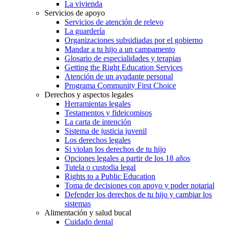
La vivienda
Servicios de apoyo
Servicios de atención de relevo
La guardería
Organizaciones subsidiadas por el gobierno
Mandar a tu hijo a un campamento
Glosario de especialidades y terapias
Getting the Right Education Services
Atención de un ayudante personal
Programa Community First Choice
Derechos y aspectos legales
Herramientas legales
Testamentos y fideicomisos
La carta de intención
Sistema de justicia juvenil
Los derechos legales
Si violan los derechos de tu hijo
Opciones legales a partir de los 18 años
Tutela o custodia legal
Rights to a Public Education
Toma de decisiones con apoyo y poder notarial
Defender los derechos de tu hijo y cambiar los
sistemas
Alimentación y salud bucal
Cuidado dental