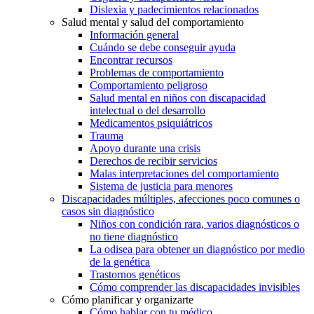
Dislexia y padecimientos relacionados
Salud mental y salud del comportamiento
Información general
Cuándo se debe conseguir ayuda
Encontrar recursos
Problemas de comportamiento
Comportamiento peligroso
Salud mental en niños con discapacidad
intelectual o del desarrollo
Medicamentos psiquiátricos
Trauma
Apoyo durante una crisis
Derechos de recibir servicios
Malas interpretaciones del comportamiento
Sistema de justicia para menores
Discapacidades múltiples, afecciones poco comunes o
casos sin diagnóstico
Niños con condición rara, varios diagnósticos o
no tiene diagnóstico
La odisea para obtener un diagnóstico por medio
de la genética
Trastornos genéticos
Cómo comprender las discapacidades invisibles
Cómo planificar y organizarte
Cómo hablar con tu médico